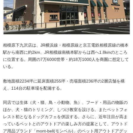
相模原下九沢店は、JR横浜線・相模原線と京王電鉄相模原線の橋本
駅から南西に約2km、JR相模線南橋本駅からは西へ1.8kmのところ
に位置する。周囲の7万6000世帯・約18万1000人を商圏に想定して
いる。
敷地面積2234坪に延床面積255坪・売場面積236坪の2層店舗を構
え、114台の駐車場を配備する。
同店では生体（犬・猫、鳥・小動物、魚）、フード・用品の物販の
ほか、犬・猫のトリミング、しつけ教室を設ける。またペットフォ
レスト初となるドッグカフェを併設する。さらに、近年注目が高ま
っているペットとのアウトドアの楽しみ方の提案として、アウトド
ア用品ブランド「mont-bell(モンベル)」のペット用アウトドアグッ