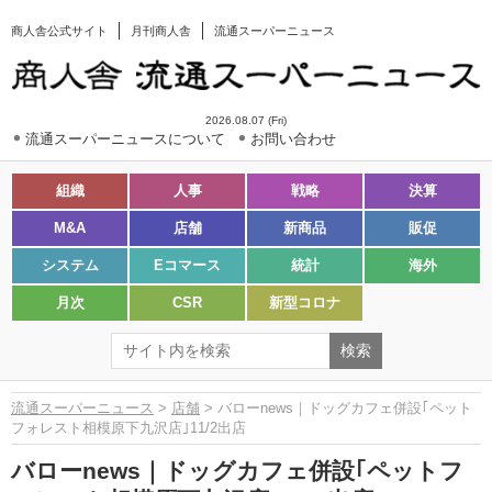
商人舎公式サイト
月刊商人舎
流通スーパーニュース
2026.08.07 (Fri)
流通スーパーニュースについて
お問い合わせ
組織
人事
戦略
決算
M&A
店舗
新商品
販促
システム
Eコマース
統計
海外
月次
CSR
新型コロナ
流通スーパーニュース
>
店舗
> バローnews｜ドッグカフェ併設｢ペット
フォレスト相模原下九沢店｣11/2出店
バローnews｜ドッグカフェ併設｢ペットフ