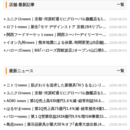
店舗 最新記事
一覧
ユニクロnews｜京都･河原町通りにグローバル旗艦店を11/6開設
(2026.08.07)
ロフトnews｜新生｢モマ デザインストア 京都｣9/4リプレイスオープン
(2026.08.07)
関西フードマーケットnews｜関西スーパーデイリーマート蒲生店8/7改装
(2026.08.07)
イオン九州news｜熊本地震による休業､時間変更は8店舗(8/7時点)
(2026.08.07)
ハローズnews｜8/6｢ハローズ西岐波店｣オープン/山口県5店舗目
(2026.08.07)
最新ニュース
一覧
ニトリnews｜肌ざわりを追求した新寝具｢Nうるる｣シリーズを発売
(2026.08.07)
ユニクロnews｜京都･河原町通りにグローバル旗艦店を11/6開設
(2026.08.07)
AOKI news｜第1Q売上高430億円1.6％減･経常利益54.6％減
(2026.08.07)
はるやまnews｜第1Q売上高71億円1.4％減･経常損失4億3800万円
(2026.08.07)
バローnews｜第１Q営業収益2434億円9.9％増/SM事業15.5％増と絶好調
(2026.08.07)
島忠news｜展示品家具が最大50％オフ｢倉庫大放出祭｣4店舗限定で開催
(2026.08.07)