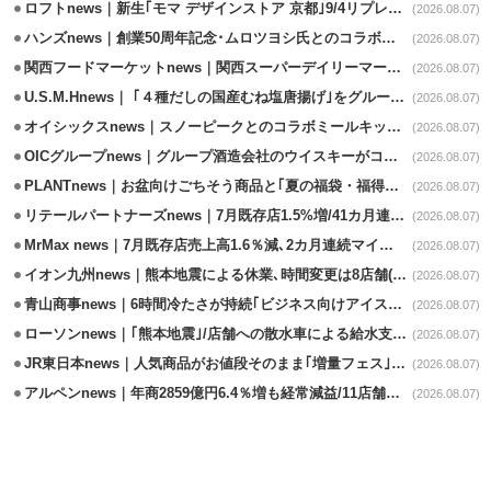
ロフトnews｜新生｢モマ デザインストア 京都｣9/4リプレイスオープン
(2026.08.07)
ハンズnews｜創業50周年記念･ムロツヨシ氏とのコラボ企画｢ムロハンズ｣開催
(2026.08.07)
関西フードマーケットnews｜関西スーパーデイリーマート蒲生店8/7改装
(2026.08.07)
U.S.M.Hnews｜ ｢４種だしの国産むね塩唐揚げ｣をグループ610店で共同販促
(2026.08.07)
オイシックスnews｜スノーピークとのコラボミールキット8/13発売
(2026.08.07)
OICグループnews｜グループ酒造会社のウイスキーがコンペティション受賞
(2026.08.07)
PLANTnews｜お盆向けごちそう商品と｢夏の福袋・福得カート｣8/8から開催
(2026.08.07)
リテールパートナーズnews｜7月既存店1.5%増/41カ月連続増
(2026.08.07)
MrMax news｜7月既存店売上高1.6％減､2カ月連続マイナス
(2026.08.07)
イオン九州news｜熊本地震による休業､時間変更は8店舗(8/7時点)
(2026.08.07)
青山商事news｜6時間冷たさが持続｢ビジネス向けアイスベスト｣発売
(2026.08.07)
ローソンnews｜｢熊本地震｣/店舗への散水車による給水支援を開始
(2026.08.07)
JR東日本news｜人気商品がお値段そのまま｢増量フェス｣8/18から開催
(2026.08.07)
アルペンnews｜年商2859億円6.4％増も経常減益/11店舗出店､4店閉鎖
(2026.08.07)