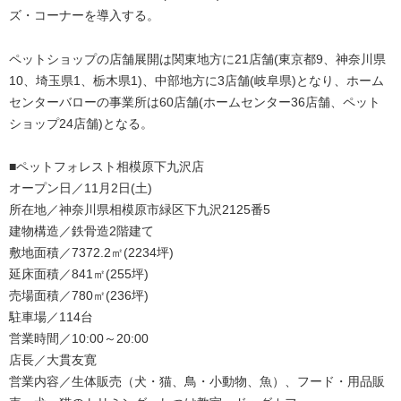
ズ・コーナーを導入する。
ペットショップの店舗展開は関東地方に21店舗(東京都9、神奈川県
10、埼玉県1、栃木県1)、中部地方に3店舗(岐阜県)となり、ホーム
センターバローの事業所は60店舗(ホームセンター36店舗、ペット
ショップ24店舗)となる。
■ペットフォレスト相模原下九沢店
オープン日／11月2日(土)
所在地／神奈川県相模原市緑区下九沢2125番5
建物構造／鉄骨造2階建て
敷地面積／7372.2㎡(2234坪)
延床面積／841㎡(255坪)
売場面積／780㎡(236坪)
駐車場／114台
営業時間／10:00～20:00
店長／大貫友寛
営業内容／生体販売（犬・猫、鳥・小動物、魚）、フード・用品販