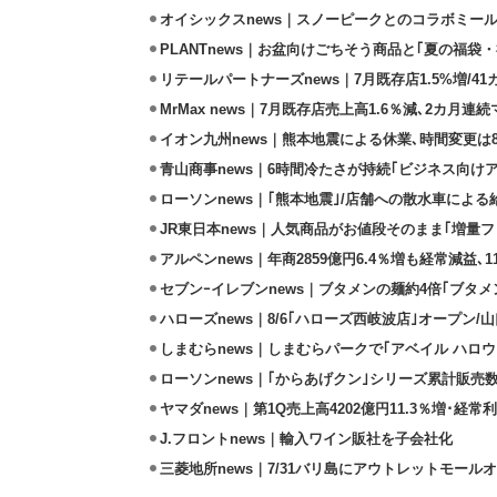
オイシックスnews｜スノーピークとのコラボミールキ
PLANTnews｜お盆向けごちそう商品と｢夏の福袋・
リテールパートナーズnews｜7月既存店1.5%増/4
MrMax news｜7月既存店売上高1.6％減､2カ月連
イオン九州news｜熊本地震による休業､時間変更は8店
青山商事news｜6時間冷たさが持続｢ビジネス向け
ローソンnews｜｢熊本地震｣/店舗への散水車によ
JR東日本news｜人気商品がお値段そのまま｢増量フェ
アルペンnews｜年商2859億円6.4％増も経常減益､
セブンｰイレブンnews｜ブタメンの麺約4倍｢ブタメン
ハローズnews｜8/6｢ハローズ西岐波店｣オープン/
しまむらnews｜しまむらパークで｢アベイル ハロ
ローソンnews｜｢からあげクン｣シリーズ累計販売数
ヤマダnews｜第1Q売上高4202億円11.3％増･経常利
J.フロントnews｜輸入ワイン販社を子会社化
三菱地所news｜7/31バリ島にアウトレットモール