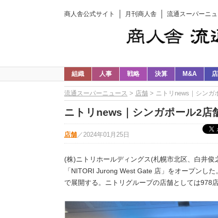
商人舎公式サイト
月刊商人舎
流通スーパーニュ
組織
人事
戦略
決算
M&A
店
流通スーパーニュース
>
店舗
> ニトリnews｜シンガポール
ニトリnews｜シンガポール2店舗⽬｢NI
店舗
／
2024年01月25日
(株)ニトリホールディングス(札幌市北区、白井俊之
「NITORI Jurong West Gate 店」をオ
で展開する。ニトリグループの店舗としては978