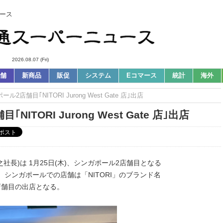
ース
2026.08.07 (Fri)
舗
新商品
販促
システム
Eコマース
統計
海外
2店舗⽬｢NITORI Jurong West Gate 店｣出店
TORI Jurong West Gate 店｣出店
社長)は 1⽉25⽇(⽊)、シンガポール2店舗⽬となる
ープンした。シンガポールでの店舗は「NITORI」のブランド名
店舗⽬の出店となる。