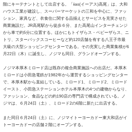
階にキーテナントとして出店する。「iias(イーアス)高尾」は、大和
ハウス工業が建設し、スーパーマーケットの三和を中心に、ファッ
ション、家具など、衣食住に関する品揃えとサービスを充実させた
商業施設だ。JR高尾駅から徒歩６分、また高尾山インターチェンジ
から車で約5分に位置する。ほかにもトイザらス・ベビーザらス、ニ
トリ、スターバックスコーヒーなど約120店舗を有する八王子市最
大級の大型ショッピングセンターである。その充実した商業集積が6
月22日（木）に誕生し、ノジマも同日、グランドオープンする。
ノジマ本厚木ミロード店は既存の複合商業施設への出店だ。本厚木
ミロードは小田急電鉄が1982年から運営するショッピングセンター
で、本厚木駅から直結している。ミロード1、ミロード2、ミロード
イースト、小田急ステーションホテル本厚木の4つの建物からなり、
ファッション、食品などの約190店の専門店で構成されている。ノ
ジマは、６月24日（土）、ミロード2の6階に新たに出店する。
また同日６月24日（土）に、ノジマイトーヨーカドー東大和店がイ
トーヨーカドーの店舗２階にオープンする。