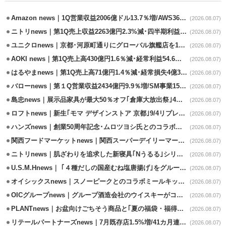
Amazon news｜1Q営業収益2006億ドル13.7％増/AWS36.8％％増が貢献
(2026.08.07)
ニトリnews｜第1Q売上収益2263億円2.3%減･四半期利益1.4％減
(2026.08.07)
ユニクロnews｜京都･河原町通りにグローバル旗艦店を11/6開設
(2026.08.07)
AOKI news｜第1Q売上高430億円1.6％減･経常利益54.6％減
(2026.08.07)
はるやまnews｜第1Q売上高71億円1.4％減･経常損失4億3800万円
(2026.08.07)
バローnews｜第１Q営業収益2434億円9.9％増/SM事業15.5％増と絶好調
(2026.08.07)
島忠news｜展示品家具が最大50％オフ｢倉庫大放出祭｣4店舗限定で開催
(2026.08.07)
ロフトnews｜新生｢モマ デザインストア 京都｣9/4リプレイスオープン
(2026.08.07)
ハンズnews｜創業50周年記念･ムロツヨシ氏とのコラボ企画｢ムロハンズ｣開催
(2026.08.07)
関西フードマーケットnews｜関西スーパーデイリーマート蒲生店8/7改装
(2026.08.07)
ニトリnews｜肌ざわりを追求した新寝具｢Nうるる｣シリーズを発売
(2026.08.07)
U.S.M.Hnews｜ ｢４種だしの国産むね塩唐揚げ｣をグループ610店で共同販促
(2026.08.07)
オイシックスnews｜スノーピークとのコラボミールキット8/13発売
(2026.08.07)
OICグループnews｜グループ酒造会社のウイスキーがコンペティション受賞
(2026.08.07)
PLANTnews｜お盆向けごちそう商品と｢夏の福袋・福得カート｣8/8から開催
(2026.08.07)
リテールパートナーズnews｜7月既存店1.5%増/41カ月連続増
(2026.08.07)