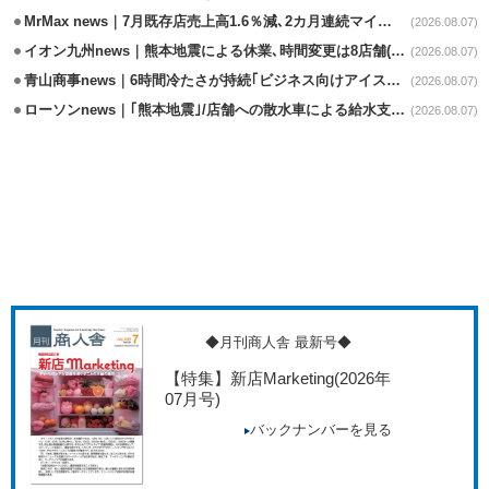
MrMax news｜7月既存店売上高1.6％減､2カ月連続マイナス
(2026.08.07)
イオン九州news｜熊本地震による休業､時間変更は8店舗(8/7時点)
(2026.08.07)
青山商事news｜6時間冷たさが持続｢ビジネス向けアイスベスト｣発売
(2026.08.07)
ローソンnews｜｢熊本地震｣/店舗への散水車による給水支援を開始
(2026.08.07)
◆月刊商人舎 最新号◆
【特集】新店Marketing
(2026年
07月号)
バックナンバーを見る