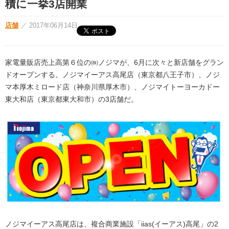
積に一挙3店開業
店舗
／
2017年06月14日
家電量販店売上高第６位の㈱ノジマが、6月に次々と新店舗をグラン
ドオープンする。ノジマイーアス高尾店（東京都八王子市）、ノジ
マ本厚木ミロード店（神奈川県厚木市）、ノジマイトーヨーカドー
東大和店（東京都東大和市）の3店舗だ。
ノジマイーアス高尾店は、複合商業施設「iias(イーアス)高尾」の2