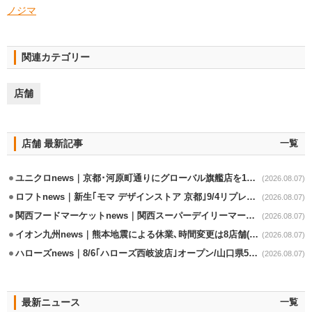
ノジマ
関連カテゴリー
店舗
店舗 最新記事
一覧
ユニクロnews｜京都･河原町通りにグローバル旗艦店を11/6開設
(2026.08.07)
ロフトnews｜新生｢モマ デザインストア 京都｣9/4リプレイスオープン
(2026.08.07)
関西フードマーケットnews｜関西スーパーデイリーマート蒲生店8/7改装
(2026.08.07)
イオン九州news｜熊本地震による休業､時間変更は8店舗(8/7時点)
(2026.08.07)
ハローズnews｜8/6｢ハローズ西岐波店｣オープン/山口県5店舗目
(2026.08.07)
最新ニュース
一覧