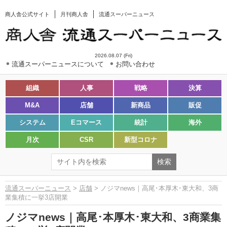
商人舎公式サイト
月刊商人舎
流通スーパーニュース
2026.08.07 (Fri)
流通スーパーニュースについて
お問い合わせ
組織
人事
戦略
決算
M&A
店舗
新商品
販促
システム
Eコマース
統計
海外
月次
CSR
新型コロナ
流通スーパーニュース
>
店舗
> ノジマnews｜高尾･本厚木･東大和、3商
業集積に一挙3店開業
ノジマnews｜高尾･本厚木･東大和、3商業集