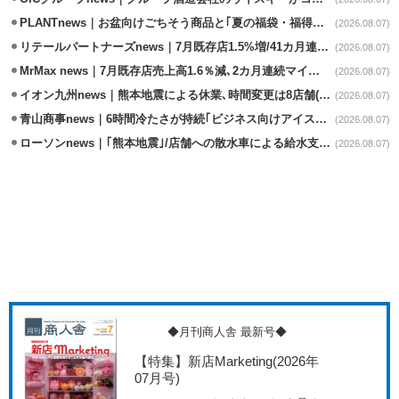
PLANTnews｜お盆向けごちそう商品と｢夏の福袋・福得カート｣8/8から開催
(2026.08.07)
リテールパートナーズnews｜7月既存店1.5%増/41カ月連続増
(2026.08.07)
MrMax news｜7月既存店売上高1.6％減､2カ月連続マイナス
(2026.08.07)
イオン九州news｜熊本地震による休業､時間変更は8店舗(8/7時点)
(2026.08.07)
青山商事news｜6時間冷たさが持続｢ビジネス向けアイスベスト｣発売
(2026.08.07)
ローソンnews｜｢熊本地震｣/店舗への散水車による給水支援を開始
(2026.08.07)
◆月刊商人舎 最新号◆
【特集】新店Marketing
(2026年
07月号)