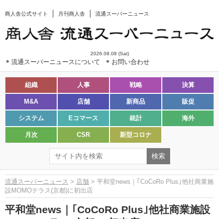
商人舎公式サイト
月刊商人舎
流通スーパーニュース
2026.08.08 (Sat)
流通スーパーニュースについて
お問い合わせ
組織
人事
戦略
決算
M&A
店舗
新商品
販促
システム
Eコマース
統計
海外
月次
CSR
新型コロナ
流通スーパーニュース
>
店舗
> 平和堂news｜｢CoCoRo Plus｣他社商業施
設MOMOテラス(京都)に初出店
平和堂news｜｢CoCoRo Plus｣他社商業施設