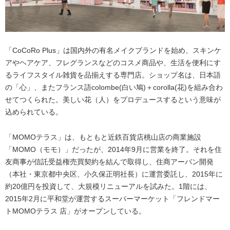
「CoCoRo Plus」は国内外の有名メイクブランドを始め、スキンケ
アやヘアケア、フレグランスなどのコスメ商品や、生活を便利にす
るライフスタイル雑貨を品揃えする専門店。ショップ名は、日本語
の「心」、またフランス語colombe(白い鳩)＋corolla(花)を組み合わ
せてつくられた。美しい花（人）をプロデュースするという意味が
込められている。
「MOMOテラス」は、もともと近鉄百貨店桃山店の商業施設
「MOMO（モモ）」だったが、2014年9月に営業を終了。それを住
友商事が信託受益権売買契約を結んで取得し、住商アーバン開発
（本社・東京都中央区、小久保正明社長）に運営委託し、2015年に
約20億円を投資して、大規模リニューアルを試みた。1階には、
2015年2月に平和堂が運営するスーパーマーケット「フレンドマー
トMOMOテラス 店」がオープンしている。