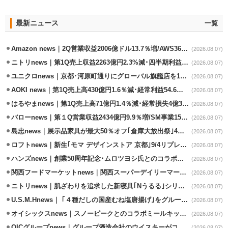
最新ニュース
一覧
Amazon news｜2Q営業収益2006億ドル13.7％増/AWS36.8％％増が貢献
(2026.08.07)
ニトリnews｜第1Q売上収益2263億円2.3%減･四半期利益1.4％減
(2026.08.07)
ユニクロnews｜京都･河原町通りにグローバル旗艦店を11/6開設
(2026.08.07)
AOKI news｜第1Q売上高430億円1.6％減･経常利益54.6％減
(2026.08.07)
はるやまnews｜第1Q売上高71億円1.4％減･経常損失4億3800万円
(2026.08.07)
バローnews｜第１Q営業収益2434億円9.9％増/SM事業15.5％増と絶好調
(2026.08.07)
島忠news｜展示品家具が最大50％オフ｢倉庫大放出祭｣4店舗限定で開催
(2026.08.07)
ロフトnews｜新生｢モマ デザインストア 京都｣9/4リプレイスオープン
(2026.08.07)
ハンズnews｜創業50周年記念･ムロツヨシ氏とのコラボ企画｢ムロハンズ｣開催
(2026.08.07)
関西フードマーケットnews｜関西スーパーデイリーマート蒲生店8/7改装
(2026.08.07)
ニトリnews｜肌ざわりを追求した新寝具｢Nうるる｣シリーズを発売
(2026.08.07)
U.S.M.Hnews｜ ｢４種だしの国産むね塩唐揚げ｣をグループ610店で共同販促
(2026.08.07)
オイシックスnews｜スノーピークとのコラボミールキット8/13発売
(2026.08.07)
OICグループnews｜グループ酒造会社のウイスキーがコンペティション受賞
(2026.08.07)