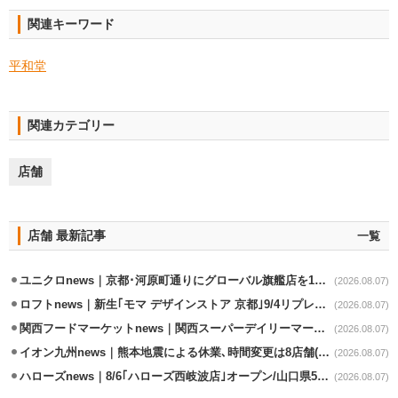
関連キーワード
平和堂
関連カテゴリー
店舗
店舗 最新記事
一覧
ユニクロnews｜京都･河原町通りにグローバル旗艦店を11/6開設
(2026.08.07)
ロフトnews｜新生｢モマ デザインストア 京都｣9/4リプレイスオープン
(2026.08.07)
関西フードマーケットnews｜関西スーパーデイリーマート蒲生店8/7改装
(2026.08.07)
イオン九州news｜熊本地震による休業､時間変更は8店舗(8/7時点)
(2026.08.07)
ハローズnews｜8/6｢ハローズ西岐波店｣オープン/山口県5店舗目
(2026.08.07)