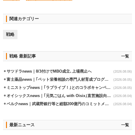
関連カテゴリー
戦略
戦略 最新記事
一覧
サツドラnews｜8/3付けでMBO成立､上場廃止へ
(2026.08.06)
富士薬品news｜｢ペット栄養相談の専門人材育成プログラム｣7月から開始
(2026.08.05)
ミニストップnews｜｢ラブライブ！｣とのコラボキャンペーン8/5から開催
(2026.08.05)
オイシックスnews｜｢元気ごはん with Oisix｣直営施設向けサービスを開始
(2026.08.04)
ベルクnews｜武蔵野銀行等と総額200億円のコミットメント契約
(2026.08.04)
最新ニュース
一覧