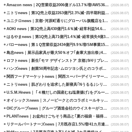
Amazon news｜2Q営業収益2006億ドル13.7％増/AWS36.8％％増が貢献
(2026.08.07)
ニトリnews｜第1Q売上収益2263億円2.3%減･四半期利益1.4％減
(2026.08.07)
ユニクロnews｜京都･河原町通りにグローバル旗艦店を11/6開設
(2026.08.07)
AOKI news｜第1Q売上高430億円1.6％減･経常利益54.6％減
(2026.08.07)
はるやまnews｜第1Q売上高71億円1.4％減･経常損失4億3800万円
(2026.08.07)
バローnews｜第１Q営業収益2434億円9.9％増/SM事業15.5％増と絶好調
(2026.08.07)
島忠news｜展示品家具が最大50％オフ｢倉庫大放出祭｣4店舗限定で開催
(2026.08.07)
ロフトnews｜新生｢モマ デザインストア 京都｣9/4リプレイスオープン
(2026.08.07)
ハンズnews｜創業50周年記念･ムロツヨシ氏とのコラボ企画｢ムロハンズ｣開催
(2026.08.07)
関西フードマーケットnews｜関西スーパーデイリーマート蒲生店8/7改装
(2026.08.07)
ニトリnews｜肌ざわりを追求した新寝具｢Nうるる｣シリーズを発売
(2026.08.07)
U.S.M.Hnews｜ ｢４種だしの国産むね塩唐揚げ｣をグループ610店で共同販促
(2026.08.07)
オイシックスnews｜スノーピークとのコラボミールキット8/13発売
(2026.08.07)
OICグループnews｜グループ酒造会社のウイスキーがコンペティション受賞
(2026.08.07)
PLANTnews｜お盆向けごちそう商品と｢夏の福袋・福得カート｣8/8から開催
(2026.08.07)
リテールパートナーズnews｜7月既存店1.5%増/41カ月連続増
(2026.08.07)