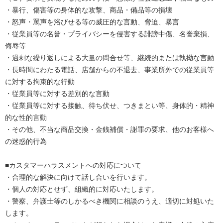
・暴行、傷害等の身体的な攻撃、商品・備品等の損壊
・怒声・罵声を浴びせる等の威圧的な言動、脅迫、暴言
・従業員等の名誉・プライバシーを侵害する誹謗中傷、名誉棄損、
侮辱等
・過剰な繰り返しによる大量の問合せ等、継続的または執拗な言動
・長時間にわたる電話、店舗からの不退去、事業所外での従業員等
に対する拘束的な行動
・従業員等に対する差別的な言動
・従業員等に対する接触、待ち伏せ、つきまとい等、身体的・精神
的な性的言動
・その他、不当な商品交換・金銭補償・謝罪の要求、他のお客様へ
の迷惑的行為
■カスタマーハラスメントへの対応について
・合理的な解決に向けて話し合いを行います。
・個人の対応とせず、組織的に対応いたします。
・警察、弁護士等のしかるべき機関に相談のうえ、適切に対処いた
します。