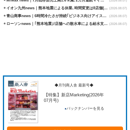
MrMax news｜7月既存店売上高1.6％減､2カ月連続マイナス
(2026.08.07)
イオン九州news｜熊本地震による休業､時間変更は8店舗(8/7時点)
(2026.08.07)
青山商事news｜6時間冷たさが持続｢ビジネス向けアイスベスト｣発売
(2026.08.07)
ローソンnews｜｢熊本地震｣/店舗への散水車による給水支援を開始
(2026.08.07)
◆月刊商人舎 最新号◆
【特集】新店Marketing
(2026年
07月号)
バックナンバーを見る