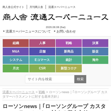
商人舎公式サイト
月刊商人舎
流通スーパーニュース
2026.08.08 (Sat)
流通スーパーニュースについて
お問い合わせ
組織
人事
戦略
決算
M&A
店舗
新商品
販促
システム
Eコマース
統計
海外
月次
CSR
新型コロナ
流通スーパーニュース
>
戦略
> ローソンnews｜｢ローソングループ カス
タマーハラスメントに対する基本方針｣
ローソンnews｜｢ローソングループ カスタ