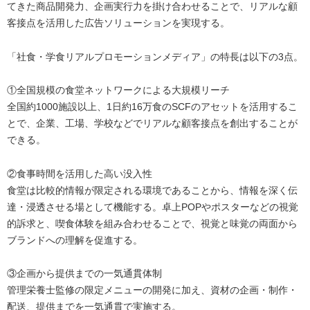
てきた商品開発力、企画実行力を掛け合わせることで、リアルな顧
客接点を活用した広告ソリューションを実現する。
「社食・学食リアルプロモーションメディア」の特長は以下の3点。
①全国規模の食堂ネットワークによる大規模リーチ
全国約1000施設以上、1日約16万食のSCFのアセットを活用するこ
とで、企業、工場、学校などでリアルな顧客接点を創出することが
できる。
②食事時間を活用した高い没入性
食堂は比較的情報が限定される環境であることから、情報を深く伝
達・浸透させる場として機能する。卓上POPやポスターなどの視覚
的訴求と、喫食体験を組み合わせることで、視覚と味覚の両面から
ブランドへの理解を促進する。
③企画から提供までの一気通貫体制
管理栄養士監修の限定メニューの開発に加え、資材の企画・制作・
配送、提供までを一気通貫で実施する。