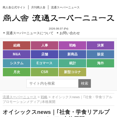
商人舎公式サイト
月刊商人舎
流通スーパーニュース
2026.08.07 (Fri)
流通スーパーニュースについて
お問い合わせ
組織
人事
戦略
決算
M&A
店舗
新商品
販促
システム
Eコマース
統計
海外
月次
CSR
新型コロナ
流通スーパーニュース
>
戦略
> オイシックスnews｜｢社食・学食リアル
プロモーションメディア｣本格展開
オイシックスnews｜｢社食・学食リアルプ