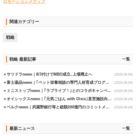
ロモーションメディア
関連カテゴリー
戦略
戦略 最新記事
一覧
サツドラnews｜8/3付けでMBO成立､上場廃止へ
(2026.08.06)
富士薬品news｜｢ペット栄養相談の専門人材育成プログラム｣7月から開始
(2026.08.05)
ミニストップnews｜｢ラブライブ！｣とのコラボキャンペーン8/5から開催
(2026.08.05)
オイシックスnews｜｢元気ごはん with Oisix｣直営施設向けサービスを開始
(2026.08.04)
ベルクnews｜武蔵野銀行等と総額200億円のコミットメント契約
(2026.08.04)
最新ニュース
一覧