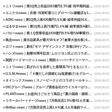
ニトリnews｜第1Q売上収益2263億円2.3%減･四半期利益1.4％減
(2026.08.07)
ユニクロnews｜京都･河原町通りにグローバル旗艦店を11/6開設
(2026.08.07)
AOKI news｜第1Q売上高430億円1.6％減･経常利益54.6％減
(2026.08.07)
はるやまnews｜第1Q売上高71億円1.4％減･経常損失4億3800万円
(2026.08.07)
バローnews｜第１Q営業収益2434億円9.9％増/SM事業15.5％増と絶好調
(2026.08.07)
島忠news｜展示品家具が最大50％オフ｢倉庫大放出祭｣4店舗限定で開催
(2026.08.07)
ロフトnews｜新生｢モマ デザインストア 京都｣9/4リプレイスオープン
(2026.08.07)
ハンズnews｜創業50周年記念･ムロツヨシ氏とのコラボ企画｢ムロハンズ｣開催
(2026.08.07)
関西フードマーケットnews｜関西スーパーデイリーマート蒲生店8/7改装
(2026.08.07)
ニトリnews｜肌ざわりを追求した新寝具｢Nうるる｣シリーズを発売
(2026.08.07)
U.S.M.Hnews｜ ｢４種だしの国産むね塩唐揚げ｣をグループ610店で共同販促
(2026.08.07)
オイシックスnews｜スノーピークとのコラボミールキット8/13発売
(2026.08.07)
OICグループnews｜グループ酒造会社のウイスキーがコンペティション受賞
(2026.08.07)
PLANTnews｜お盆向けごちそう商品と｢夏の福袋・福得カート｣8/8から開催
(2026.08.07)
リテールパートナーズnews｜7月既存店1.5%増/41カ月連続増
(2026.08.07)
MrMax news｜7月既存店売上高1.6％減､2カ月連続マイナス
(2026.08.07)