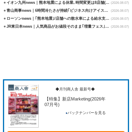
イオン九州news｜熊本地震による休業､時間変更は8店舗(8/7時点)
(2026.08.07)
青山商事news｜6時間冷たさが持続｢ビジネス向けアイスベスト｣発売
(2026.08.07)
ローソンnews｜｢熊本地震｣/店舗への散水車による給水支援を開始
(2026.08.07)
JR東日本news｜人気商品がお値段そのまま｢増量フェス｣8/18から開催
(2026.08.07)
◆月刊商人舎 最新号◆
【特集】新店Marketing
(2026年
07月号)
バックナンバーを見る