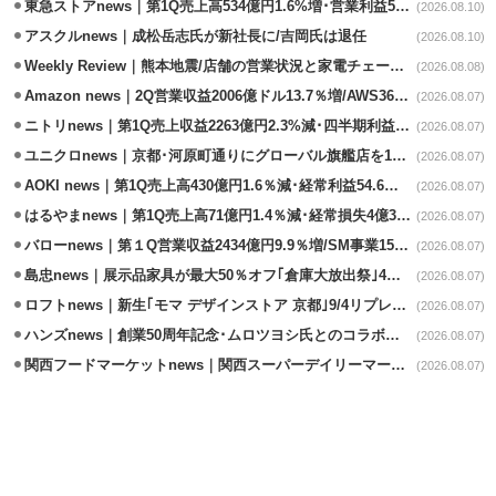
東急ストアnews｜第1Q売上高534億円1.6%増･営業利益5億円13.3%減
(2026.08.10)
アスクルnews｜成松岳志氏が新社長に/吉岡氏は退任
(2026.08.10)
Weekly Review｜熊本地震/店舗の営業状況と家電チェーンの支援策
(2026.08.08)
Amazon news｜2Q営業収益2006億ドル13.7％増/AWS36.8％％増が貢献
(2026.08.07)
ニトリnews｜第1Q売上収益2263億円2.3%減･四半期利益1.4％減
(2026.08.07)
ユニクロnews｜京都･河原町通りにグローバル旗艦店を11/6開設
(2026.08.07)
AOKI news｜第1Q売上高430億円1.6％減･経常利益54.6％減
(2026.08.07)
はるやまnews｜第1Q売上高71億円1.4％減･経常損失4億3800万円
(2026.08.07)
バローnews｜第１Q営業収益2434億円9.9％増/SM事業15.5％増と絶好調
(2026.08.07)
島忠news｜展示品家具が最大50％オフ｢倉庫大放出祭｣4店舗限定で開催
(2026.08.07)
ロフトnews｜新生｢モマ デザインストア 京都｣9/4リプレイスオープン
(2026.08.07)
ハンズnews｜創業50周年記念･ムロツヨシ氏とのコラボ企画｢ムロハンズ｣開催
(2026.08.07)
関西フードマーケットnews｜関西スーパーデイリーマート蒲生店8/7改装
(2026.08.07)