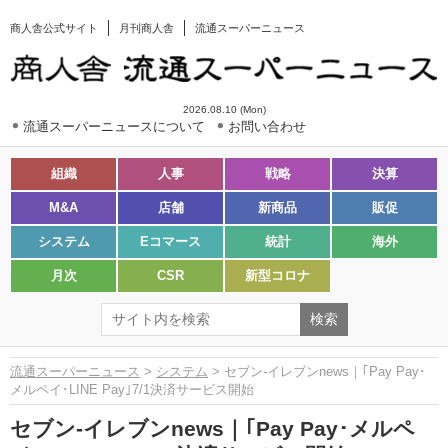
商人舎公式サイト
月刊商人舎
流通スーパーニュース
2026.08.10 (Mon)
流通スーパーニュースについて
お問い合わせ
組織
人事
戦略
決算
M&A
店舗
新商品
販促
システム
Eコマース
統計
海外
月次
CSR
新型コロナ
流通スーパーニュース
>
システム
> セブン‐イレブンnews｜｢Pay Pay･
メルペイ･LINE Pay｣7/1決済サービス開始
セブン‐イレブンnews｜｢Pay Pay･メルペ