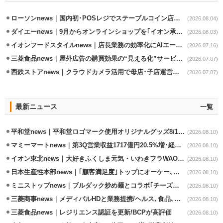
ローソンnews｜国内初･POSレジでステーブルコイン店頭決済実証実験を実施
(2026.08.04)
ダイエーnews｜9月からオンラインショップを｢イオン承りオンライン｣へ移行
(2026.08.03)
イオンフードスタイルnews｜店長業務の効率化にAIエージェント活用実験
(2026.07.16)
三菱食品news｜屋外広告の購買効果の“見える化”サービス開始
(2026.07.07)
西鉄ストアnews｜クラウドカメラ活用で母店･子店運営の効率化
(2026.07.07)
最新ニュース
一覧
平和堂news｜平和堂ロゴマーク使用オリジナルグッズ8/10販売開始
(2026.08.10)
マミーマートnews｜第3Q営業収益1717億円20.5%増･経常利益3.6%増
(2026.08.10)
イオン東北news｜大好きふくしま元気・いわきフラWAONの利用金額一部寄付
(2026.08.10)
日本生産性本部news｜｢顧客満足度｣トップにオーケー､コスモス薬品など選出
(2026.08.10)
ミニストップnews｜ブルダック炒め麺とコラボ｢チーズハットグ｣8/7発売
(2026.08.10)
三菱商事news｜メディパルHDと業務提携/ヘルス､食品､日用品で協業
(2026.08.10)
三菱食品news｜レジリエンス認証を更新/BCPが高評価
(2026.08.10)