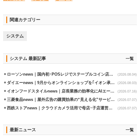
関連カテゴリー
システム
システム 最新記事
一覧
ローソンnews｜国内初･POSレジでステーブルコイン店頭決済実証実験を実施
(2026.08.04)
ダイエーnews｜9月からオンラインショップを｢イオン承りオンライン｣へ移行
(2026.08.03)
イオンフードスタイルnews｜店長業務の効率化にAIエージェント活用実験
(2026.07.16)
三菱食品news｜屋外広告の購買効果の“見える化”サービス開始
(2026.07.07)
西鉄ストアnews｜クラウドカメラ活用で母店･子店運営の効率化
(2026.07.07)
最新ニュース
一覧