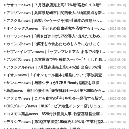
ヤオコーnews｜７月既存店売上高2.7%増/客数0.１％増/客単価2.6％増
(2026.08.06)
アマゾンnews｜兵庫県尼崎市に関西最大の物流拠点を新設・市内2拠点目
(2026.08.06)
アスクルnews｜紙製パッケージを採用｢基本の救急セット｣8/5発売
(2026.08.06)
オイシックスnews｜子どもの自由研究を応援するミールキット8/6発売
(2026.08.06)
ローソンnews｜｢鍋さばきロボ｣7/22導入･出来たて炒めメニューを提供
(2026.08.06)
カインズnews｜｢解凍も冷食あたためもムラになりにくいフラットレンジ｣発売
(2026.08.06)
セブンｰイレブンnews｜｢セブンプレミアム まるで和梨｣8/11から順次発売
(2026.08.06)
アルビスnews｜名古屋市で初･移動スーパー｢とくし丸｣8/4運行開始
(2026.08.06)
アクシアルnews｜7月既存店売上高0.4％減･全店0.3％増
(2026.08.06)
イオンnews｜｢イオンモール熊本｣爆発について事故調査委員会設置
(2026.08.06)
サンエーnews｜与勝シティが｢ZEB Ready｣認証を取得
(2026.08.06)
島忠news｜家計応援企画｢爆安挑戦セール｣第7弾8/5から開催
(2026.08.06)
ファミマnews｜こども食堂の｢今｣を社会へ発信する新プロジェクト始動
(2026.08.06)
OICグループnews｜8/16｢ロピア港北インター店｣リニューアル/食品売場拡大
(2026.08.06)
コスモス薬品news｜8/28付け役員人事､竹森基経営企画部長が昇格
(2026.08.06)
デリシアnews｜第1Q営業収益195億円2.5％増･営業利益27.8%減
(2026.08.06)