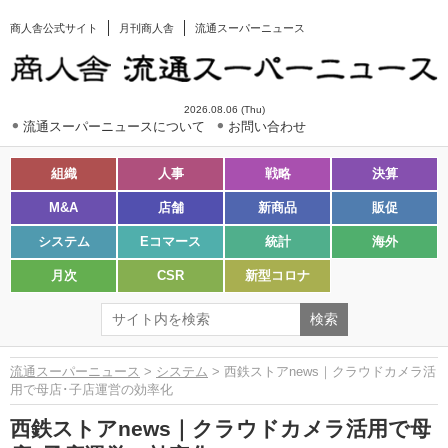
商人舎公式サイト
月刊商人舎
流通スーパーニュース
2026.08.06 (Thu)
流通スーパーニュースについて
お問い合わせ
組織
人事
戦略
決算
M&A
店舗
新商品
販促
システム
Eコマース
統計
海外
月次
CSR
新型コロナ
流通スーパーニュース
>
システム
> 西鉄ストアnews｜クラウドカメラ活
用で母店･子店運営の効率化
西鉄ストアnews｜クラウドカメラ活用で母