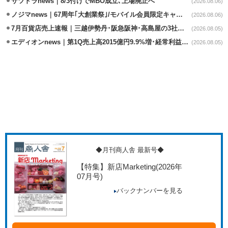
サツドラnews｜8/3付けでMBO成立､上場廃止へ
(2026.08.06)
ノジマnews｜67周年｢大創業祭｣/モバイル会員限定キャンペーン実施
(2026.08.06)
7月百貨店売上速報｜三越伊勢丹･阪急阪神･高島屋の3社は増収
(2026.08.05)
エディオンnews｜第1Q売上高2015億円9.9%増･経常利益127.5%増
(2026.08.05)
◆月刊商人舎 最新号◆
【特集】新店Marketing
(2026年
07月号)
バックナンバーを見る