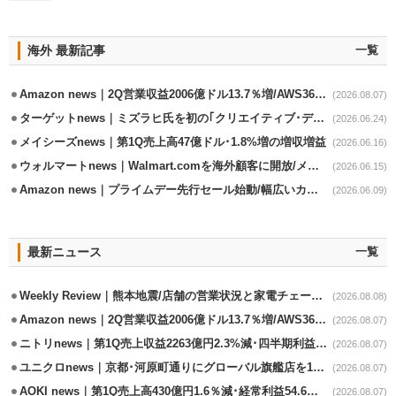
海外 最新記事
一覧
Amazon news｜2Q営業収益2006億ドル13.7％増/AWS36.8％％増が貢献
(2026.08.07)
ターゲットnews｜ミズラヒ氏を初の｢クリエイティブ･ディレクター｣に起用
(2026.06.24)
メイシーズnews｜第1Q売上高47億ドル･1.8%増の増収増益
(2026.06.16)
ウォルマートnews｜Walmart.comを海外顧客に開放/メキシコへ配送開始
(2026.06.15)
Amazon news｜プライムデー先行セール始動/幅広いカテゴリーで割引き
(2026.06.09)
最新ニュース
一覧
Weekly Review｜熊本地震/店舗の営業状況と家電チェーンの支援策
(2026.08.08)
Amazon news｜2Q営業収益2006億ドル13.7％増/AWS36.8％％増が貢献
(2026.08.07)
ニトリnews｜第1Q売上収益2263億円2.3%減･四半期利益1.4％減
(2026.08.07)
ユニクロnews｜京都･河原町通りにグローバル旗艦店を11/6開設
(2026.08.07)
AOKI news｜第1Q売上高430億円1.6％減･経常利益54.6％減
(2026.08.07)