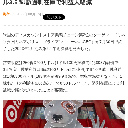
ル3.5％増/過剰在庫で利益大幅減
海外
／
2022年08月18日
米国のディスカウントストア業態チェーン第2位のターゲット（ミネ
ソタ州ミネアポリス、ブライアン・コーネルCEO）が7月30日で終
了した2023年1月期の第2四半期決算を発表した。
営業収益は260億3700万ドル(1ドル100円換算で2兆6037億円)で
3.5％増、営業利益は3億2100万ドル(321億円)で87.0％減、純利益
は1億8300万ドル(183億円)の89.9％減で、増収大減益となった。1
株あたりの利益も6.8%減少して0.39ドルだった。過剰在庫による利
益減少幅が大きかったことが要因だ。