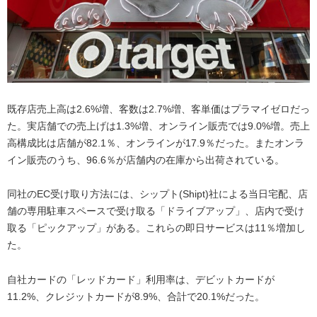
既存店売上高は2.6%増、客数は2.7%増、客単価はプラマイゼロだっ
た。実店舗での売上げは1.3%増、オンライン販売では9.0%増。売上
高構成比は店舗が82.1％、オンラインが17.9％だった。またオンラ
イン販売のうち、96.6％が店舗内の在庫から出荷されている。
同社のEC受け取り方法には、シップト(Shipt)社による当日宅配、店
舗の専用駐車スペースで受け取る「ドライブアップ」、店内で受け
取る「ピックアップ」がある。これらの即日サービスは11％増加し
た。
自社カードの「レッドカード」利用率は、デビットカードが
11.2%、クレジットカードが8.9%、合計で20.1%だった。