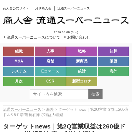
商人舎公式サイト
月刊商人舎
流通スーパーニュース
2026.08.09 (Sun)
流通スーパーニュースについて
お問い合わせ
組織
人事
戦略
決算
M&A
店舗
新商品
販促
システム
Eコマース
統計
海外
月次
CSR
新型コロナ
流通スーパーニュース
>
海外
> ターゲットnews｜第2Q営業収益は260億
ドル3.5％増/過剰在庫で利益大幅減
ターゲットnews｜第2Q営業収益は260億ド