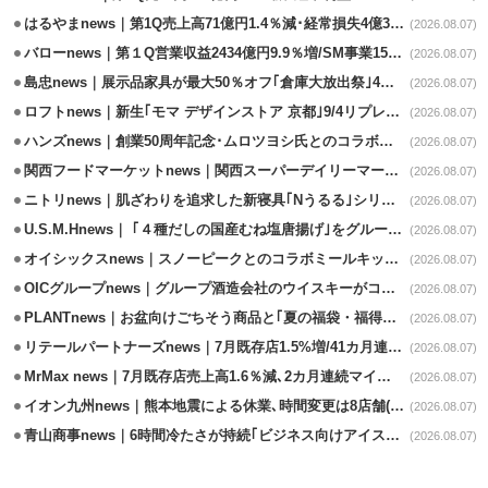
はるやまnews｜第1Q売上高71億円1.4％減･経常損失4億3800万円
(2026.08.07)
バローnews｜第１Q営業収益2434億円9.9％増/SM事業15.5％増と絶好調
(2026.08.07)
島忠news｜展示品家具が最大50％オフ｢倉庫大放出祭｣4店舗限定で開催
(2026.08.07)
ロフトnews｜新生｢モマ デザインストア 京都｣9/4リプレイスオープン
(2026.08.07)
ハンズnews｜創業50周年記念･ムロツヨシ氏とのコラボ企画｢ムロハンズ｣開催
(2026.08.07)
関西フードマーケットnews｜関西スーパーデイリーマート蒲生店8/7改装
(2026.08.07)
ニトリnews｜肌ざわりを追求した新寝具｢Nうるる｣シリーズを発売
(2026.08.07)
U.S.M.Hnews｜ ｢４種だしの国産むね塩唐揚げ｣をグループ610店で共同販促
(2026.08.07)
オイシックスnews｜スノーピークとのコラボミールキット8/13発売
(2026.08.07)
OICグループnews｜グループ酒造会社のウイスキーがコンペティション受賞
(2026.08.07)
PLANTnews｜お盆向けごちそう商品と｢夏の福袋・福得カート｣8/8から開催
(2026.08.07)
リテールパートナーズnews｜7月既存店1.5%増/41カ月連続増
(2026.08.07)
MrMax news｜7月既存店売上高1.6％減､2カ月連続マイナス
(2026.08.07)
イオン九州news｜熊本地震による休業､時間変更は8店舗(8/7時点)
(2026.08.07)
青山商事news｜6時間冷たさが持続｢ビジネス向けアイスベスト｣発売
(2026.08.07)