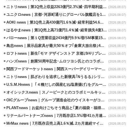
ニトリnews｜第1Q売上収益2263億円2.3%減･四半期利益1.4％減
(2026.08.07)
ユニクロnews｜京都･河原町通りにグローバル旗艦店を11/6開設
(2026.08.07)
AOKI news｜第1Q売上高430億円1.6％減･経常利益54.6％減
(2026.08.07)
はるやまnews｜第1Q売上高71億円1.4％減･経常損失4億3800万円
(2026.08.07)
バローnews｜第１Q営業収益2434億円9.9％増/SM事業15.5％増と絶好調
(2026.08.07)
島忠news｜展示品家具が最大50％オフ｢倉庫大放出祭｣4店舗限定で開催
(2026.08.07)
ロフトnews｜新生｢モマ デザインストア 京都｣9/4リプレイスオープン
(2026.08.07)
ハンズnews｜創業50周年記念･ムロツヨシ氏とのコラボ企画｢ムロハンズ｣開催
(2026.08.07)
関西フードマーケットnews｜関西スーパーデイリーマート蒲生店8/7改装
(2026.08.07)
ニトリnews｜肌ざわりを追求した新寝具｢Nうるる｣シリーズを発売
(2026.08.07)
U.S.M.Hnews｜ ｢４種だしの国産むね塩唐揚げ｣をグループ610店で共同販促
(2026.08.07)
オイシックスnews｜スノーピークとのコラボミールキット8/13発売
(2026.08.07)
OICグループnews｜グループ酒造会社のウイスキーがコンペティション受賞
(2026.08.07)
PLANTnews｜お盆向けごちそう商品と｢夏の福袋・福得カート｣8/8から開催
(2026.08.07)
リテールパートナーズnews｜7月既存店1.5%増/41カ月連続増
(2026.08.07)
MrMax news｜7月既存店売上高1.6％減､2カ月連続マイナス
(2026.08.07)