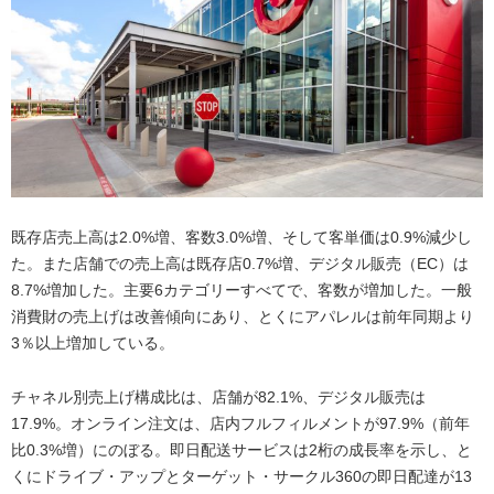
既存店売上高は2.0%増、客数3.0%増、そして客単価は0.9%減少し
た。また店舗での売上高は既存店0.7%増、デジタル販売（EC）は
8.7%増加した。主要6カテゴリーすべてで、客数が増加した。一般
消費財の売上げは改善傾向にあり、とくにアパレルは前年同期より
3％以上増加している。
チャネル別売上げ構成比は、店舗が82.1%、デジタル販売は
17.9%。オンライン注文は、店内フルフィルメントが97.9%（前年
比0.3%増）にのぼる。即日配送サービスは2桁の成長率を示し、と
くにドライブ・アップとターゲット・サークル360の即日配達が13