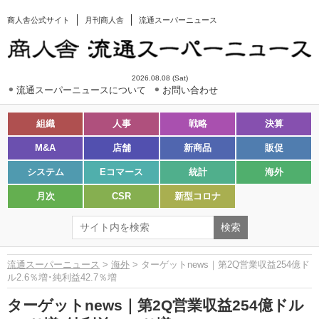
商人舎公式サイト
月刊商人舎
流通スーパーニュース
2026.08.08 (Sat)
流通スーパーニュースについて
お問い合わせ
組織
人事
戦略
決算
M&A
店舗
新商品
販促
システム
Eコマース
統計
海外
月次
CSR
新型コロナ
流通スーパーニュース
>
海外
> ターゲットnews｜第2Q営業収益254億ド
ル2.6％増･純利益42.7％増
ターゲットnews｜第2Q営業収益254億ドル