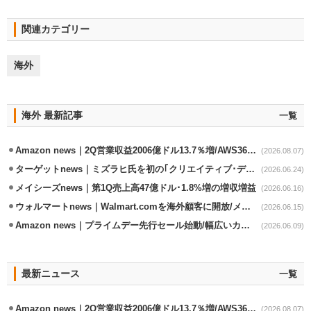
関連カテゴリー
海外
海外 最新記事
一覧
Amazon news｜2Q営業収益2006億ドル13.7％増/AWS36.8％％増が貢献
(2026.08.07)
ターゲットnews｜ミズラヒ氏を初の｢クリエイティブ･ディレクター｣に起用
(2026.06.24)
メイシーズnews｜第1Q売上高47億ドル･1.8%増の増収増益
(2026.06.16)
ウォルマートnews｜Walmart.comを海外顧客に開放/メキシコへ配送開始
(2026.06.15)
Amazon news｜プライムデー先行セール始動/幅広いカテゴリーで割引き
(2026.06.09)
最新ニュース
一覧
Amazon news｜2Q営業収益2006億ドル13.7％増/AWS36.8％％増が貢献
(2026.08.07)