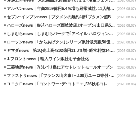
JR東日本news｜人気商品がお値段そのまま｢増量フェス｣8/18から開催
(2026.08.07)
アルペンnews｜年商2859億円6.4％増も経常減益､11店舗出店、4店閉鎖
(2026.08.07)
セブンｰイレブンnews｜ブタメンの麺約4倍｢ブタメン超BIG｣8/11から限定発売
(2026.08.07)
ハローズnews｜8/6｢ハローズ西岐波店｣オープン/山口県5店舗目
(2026.08.07)
しまむらnews｜しまむらパークで｢アベイル ハロウィンじゅんびフェア｣開催
(2026.08.07)
ローソンnews｜｢からあげクン｣シリーズ累計販売数50億食突破
(2026.08.07)
ヤマダnews｜第1Q売上高4202億円11.3％増･経常利益14.5％増
(2026.08.07)
J.フロントnews｜輸入ワイン販社を子会社化
(2026.08.07)
三菱地所news｜7/31バリ島にアウトレットモールオープン
(2026.08.07)
ファストリnews｜｢フランス山火事｣へ100万ユーロ寄付･衣料5万点も提供
(2026.08.06)
ユニクロnews｜｢コントワー･デ･コトニエ｣’26秋冬コレクション8/28発売
(2026.08.06)