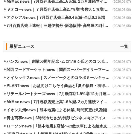
MrMax news｜7月既存店売上高1.6％減､2カ月連続マイナス
(2026.08.07)
ヤオコーnews｜７月既存店売上高2.7%増/客数0.１％増/客単価2.6％増
(2026.08.06)
アクシアルnews｜7月既存店売上高0.4％減･全店0.3％増
(2026.08.06)
7月百貨店売上速報｜三越伊勢丹･阪急阪神･高島屋の3社は増収
(2026.08.05)
最新ニュース
一覧
ハンズnews｜創業50周年記念･ムロツヨシ氏とのコラボ企画｢ムロハンズ｣開催
(2026.08.07)
関西フードマーケットnews｜関西スーパーデイリーマート蒲生店8/7改装
(2026.08.07)
オイシックスnews｜スノーピークとのコラボミールキット8/13発売
(2026.08.07)
PLANTnews｜お盆向けごちそう商品と｢夏の福袋・福得カート｣8/8から開催
(2026.08.07)
リテールパートナーズnews｜7月既存店1.5%増/41カ月連続増
(2026.08.07)
MrMax news｜7月既存店売上高1.6％減､2カ月連続マイナス
(2026.08.07)
イオン九州news｜熊本地震による休業､時間変更は8店舗(8/7時点)
(2026.08.07)
青山商事news｜6時間冷たさが持続｢ビジネス向けアイスベスト｣発売
(2026.08.07)
ローソンnews｜｢熊本地震｣/店舗への散水車による給水支援を開始
(2026.08.07)