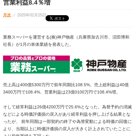
営業利益8.4％増
月次
／
2025年02月25日
業務スーパーを運営する(株)神戸物産（兵庫県加古川市、沼田博和
社長）が1月の単体業績を発表した。
売上高は400億5300万円で前年同期比108.5%。売上総利益は40億
3400万円で108.4%、営業利益は23億0100万円で108.4%増。
そして経常利益は26億4200万円で25.6%となった。為替予約の消滅
などによる時価評価損の戻入があり経常利益を押し上げる結果とな
ったが、 前年同期は一部契約の終了や為替変動による時価の回復に
より、当期以上に時価評価損の戻入が大きく計上されていたことに
より前年実績を下回った。