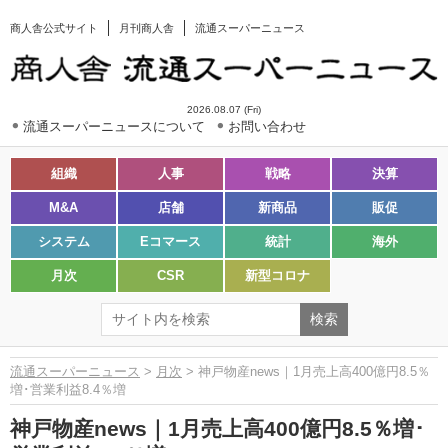
商人舎公式サイト
月刊商人舎
流通スーパーニュース
2026.08.07 (Fri)
流通スーパーニュースについて
お問い合わせ
組織
人事
戦略
決算
M&A
店舗
新商品
販促
システム
Eコマース
統計
海外
月次
CSR
新型コロナ
流通スーパーニュース
>
月次
> 神戸物産news｜1月売上高400億円8.5％
増･営業利益8.4％増
神戸物産news｜1月売上高400億円8.5％増･