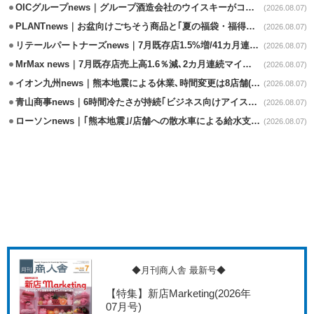
OICグループnews｜グループ酒造会社のウイスキーがコンペティション受賞
(2026.08.07)
PLANTnews｜お盆向けごちそう商品と｢夏の福袋・福得カート｣8/8から開催
(2026.08.07)
リテールパートナーズnews｜7月既存店1.5%増/41カ月連続増
(2026.08.07)
MrMax news｜7月既存店売上高1.6％減､2カ月連続マイナス
(2026.08.07)
イオン九州news｜熊本地震による休業､時間変更は8店舗(8/7時点)
(2026.08.07)
青山商事news｜6時間冷たさが持続｢ビジネス向けアイスベスト｣発売
(2026.08.07)
ローソンnews｜｢熊本地震｣/店舗への散水車による給水支援を開始
(2026.08.07)
◆月刊商人舎 最新号◆
【特集】新店Marketing
(2026年
07月号)