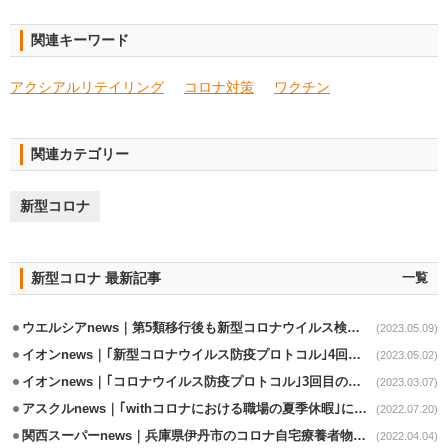
関連キーワード
アクシアルリテイリング
コロナ対策
ワクチン
関連カテゴリー
新型コロナ
新型コロナ 最新記事
一覧
ウエルシアnews｜第5類移行後も新型コロナウイルス検査立会を継続
(2023.05.09)
イオンnews｜｢新型コロナウイルス防疫プロトコル｣4回目の改定
(2023.05.02)
イオンnews｜｢コロナウイルス防疫プロトコル｣3回目の改定実施
(2023.03.07)
アスクルnews｜｢withコロナにおける職場の夏季休暇｣に関する調査実施
(2022.07.20)
関西スーパーnews｜兵庫県伊丹市のコロナ自宅療養者物資支援事業の協力延長
(2022.04.04)