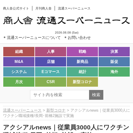
商人舎公式サイト
月刊商人舎
流通スーパーニュース
2026.08.08 (Sat)
流通スーパーニュースについて
お問い合わせ
組織
人事
戦略
決算
M&A
店舗
新商品
販促
システム
Eコマース
統計
海外
月次
CSR
新型コロナ
流通スーパーニュース
>
新型コロナ
> アクシアルnews｜従業員3000人に
ワクチン職域接種/長岡･前橋2施設で実施
アクシアルnews｜従業員3000人にワクチン