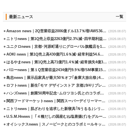
最新ニュース
一覧
Amazon news｜2Q営業収益2006億ドル13.7％増/AWS36.8％％増が貢献
(2026.08.07)
ニトリnews｜第1Q売上収益2263億円2.3%減･四半期利益1.4％減
(2026.08.07)
ユニクロnews｜京都･河原町通りにグローバル旗艦店を11/6開設
(2026.08.07)
AOKI news｜第1Q売上高430億円1.6％減･経常利益54.6％減
(2026.08.07)
はるやまnews｜第1Q売上高71億円1.4％減･経常損失4億3800万円
(2026.08.07)
バローnews｜第１Q営業収益2434億円9.9％増/SM事業15.5％増と絶好調
(2026.08.07)
島忠news｜展示品家具が最大50％オフ｢倉庫大放出祭｣4店舗限定で開催
(2026.08.07)
ロフトnews｜新生｢モマ デザインストア 京都｣9/4リプレイスオープン
(2026.08.07)
ハンズnews｜創業50周年記念･ムロツヨシ氏とのコラボ企画｢ムロハンズ｣開催
(2026.08.07)
関西フードマーケットnews｜関西スーパーデイリーマート蒲生店8/7改装
(2026.08.07)
ニトリnews｜肌ざわりを追求した新寝具｢Nうるる｣シリーズを発売
(2026.08.07)
U.S.M.Hnews｜ ｢４種だしの国産むね塩唐揚げ｣をグループ610店で共同販促
(2026.08.07)
オイシックスnews｜スノーピークとのコラボミールキット8/13発売
(2026.08.07)