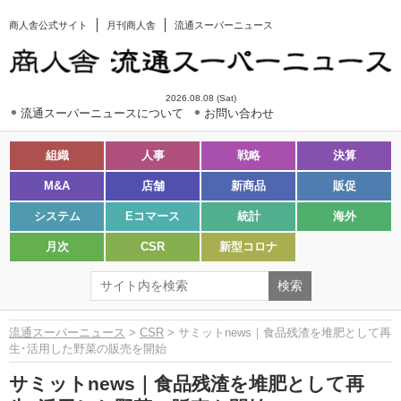
商人舎公式サイト
月刊商人舎
流通スーパーニュース
2026.08.08 (Sat)
流通スーパーニュースについて
お問い合わせ
組織
人事
戦略
決算
M&A
店舗
新商品
販促
システム
Eコマース
統計
海外
月次
CSR
新型コロナ
流通スーパーニュース
>
CSR
> サミットnews｜食品残渣を堆肥として再
生･活用した野菜の販売を開始
サミットnews｜食品残渣を堆肥として再