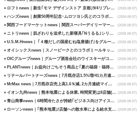
ロフトnews｜新生｢モマ デザインストア 京都｣9/4リプレイスオープン
(2026.08.07)
ハンズnews｜創業50周年記念･ムロツヨシ氏とのコラボ企画｢ムロハンズ｣開催
(2026.08.07)
関西フードマーケットnews｜関西スーパーデイリーマート蒲生店8/7改装
(2026.08.07)
ニトリnews｜肌ざわりを追求した新寝具｢Nうるる｣シリーズを発売
(2026.08.07)
U.S.M.Hnews｜ ｢４種だしの国産むね塩唐揚げ｣をグループ610店で共同販促
(2026.08.07)
オイシックスnews｜スノーピークとのコラボミールキット8/13発売
(2026.08.07)
OICグループnews｜グループ酒造会社のウイスキーがコンペティション受賞
(2026.08.07)
PLANTnews｜お盆向けごちそう商品と｢夏の福袋・福得カート｣8/8から開催
(2026.08.07)
リテールパートナーズnews｜7月既存店1.5%増/41カ月連続増
(2026.08.07)
MrMax news｜7月既存店売上高1.6％減､2カ月連続マイナス
(2026.08.07)
イオン九州news｜熊本地震による休業､時間変更は8店舗(8/7時点)
(2026.08.07)
青山商事news｜6時間冷たさが持続｢ビジネス向けアイスベスト｣発売
(2026.08.07)
ローソンnews｜｢熊本地震｣/店舗への散水車による給水支援を開始
(2026.08.07)