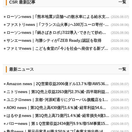
CSR 最新記事
一覧
ローソンnews｜｢熊本地震｣/店舗への散水車による給水支援を開始
(2026.08.07)
ファストリnews｜｢フランス山火事｣へ100万ユーロ寄付･衣料5万点も提供
(2026.08.06)
ローソンnews｜｢鍋さばきロボ｣7/22導入･できたて炒めメニューを提供
(2026.08.06)
サンエーnews｜与勝シティが｢ZEB Ready｣認証を取得
(2026.08.06)
ファミマnews｜こども食堂の｢今｣を社会へ発信する新プロジェクト始動
(2026.08.06)
最新ニュース
一覧
Amazon news｜2Q営業収益2006億ドル13.7％増/AWS36.8％％増が貢献
(2026.08.07)
ニトリnews｜第1Q売上収益2263億円2.3%減･四半期利益1.4％減
(2026.08.07)
ユニクロnews｜京都･河原町通りにグローバル旗艦店を11/6開設
(2026.08.07)
AOKI news｜第1Q売上高430億円1.6％減･経常利益54.6％減
(2026.08.07)
はるやまnews｜第1Q売上高71億円1.4％減･経常損失4億3800万円
(2026.08.07)
バローnews｜第１Q営業収益2434億円9.9％増/SM事業15.5％増と絶好調
(2026.08.07)
島忠news｜展示品家具が最大50％オフ｢倉庫大放出祭｣4店舗限定で開催
(2026.08.07)