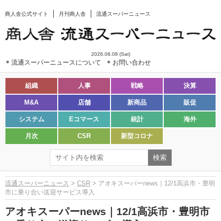
商人舎公式サイト
月刊商人舎
流通スーパーニュース
2026.08.08 (Sat)
流通スーパーニュースについて
お問い合わせ
組織
人事
戦略
決算
M&A
店舗
新商品
販促
システム
Eコマース
統計
海外
月次
CSR
新型コロナ
流通スーパーニュース
>
CSR
> アオキスーパーnews｜12/1高浜市・豊明
市に乗り合い送迎サービス導入
アオキスーパーnews｜12/1高浜市・豊明市