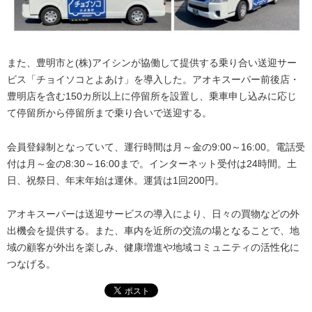
また、豊明市と(株)アイシンが協働して提供する乗り合い送迎サー
ビス「チョイソコとよあけ」を導入した。アオキスーパー前後店・
豊明店を含む150カ所以上に停留所を設置し、乗車申し込みに応じ
て停留所から停留所まで乗り合いで送迎する。
会員登録制となっていて、運行時間は月～金の9:00～16:00。電話受
付は月～金の8:30～16:00まで。インターネット受付は24時間。土
日、祝祭日、年末年始は運休。運賃は1回200円。
アオキスーパーは送迎サービスの導入により、日々の買物などの外
出機会を提供する。また、車内を近所の交流の場となることで、地
域の顧客が外出を楽しみ、健康増進や地域コミュニティの活性化に
つなげる。