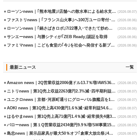
ローソンnews｜｢熊本地震｣/店舗への散水車による給水支援を開始
(2026.08.07)
ファストリnews｜｢フランス山火事｣へ100万ユーロ寄付･衣料5万点も提供
(2026.08.06)
ローソンnews｜｢鍋さばきロボ｣7/22導入･できたて炒めメニューを提供
(2026.08.06)
サンエーnews｜与勝シティが｢ZEB Ready｣認証を取得
(2026.08.06)
ファミマnews｜こども食堂の｢今｣を社会へ発信する新プロジェクト始動
(2026.08.06)
最新ニュース
一覧
Amazon news｜2Q営業収益2006億ドル13.7％増/AWS36.8％％増が貢献
(2026.08.07)
ニトリnews｜第1Q売上収益2263億円2.3%減･四半期利益1.4％減
(2026.08.07)
ユニクロnews｜京都･河原町通りにグローバル旗艦店を11/6開設
(2026.08.07)
AOKI news｜第1Q売上高430億円1.6％減･経常利益54.6％減
(2026.08.07)
はるやまnews｜第1Q売上高71億円1.4％減･経常損失4億3800万円
(2026.08.07)
バローnews｜第１Q営業収益2434億円9.9％増/SM事業15.5％増と絶好調
(2026.08.07)
島忠news｜展示品家具が最大50％オフ｢倉庫大放出祭｣4店舗限定で開催
(2026.08.07)