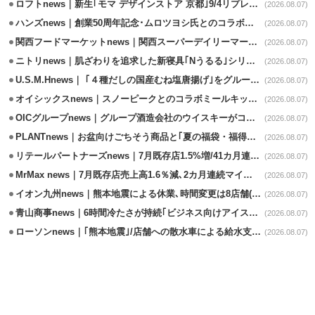
ロフトnews｜新生｢モマ デザインストア 京都｣9/4リプレイスオープン
(2026.08.07)
ハンズnews｜創業50周年記念･ムロツヨシ氏とのコラボ企画｢ムロハンズ｣開催
(2026.08.07)
関西フードマーケットnews｜関西スーパーデイリーマート蒲生店8/7改装
(2026.08.07)
ニトリnews｜肌ざわりを追求した新寝具｢Nうるる｣シリーズを発売
(2026.08.07)
U.S.M.Hnews｜ ｢４種だしの国産むね塩唐揚げ｣をグループ610店で共同販促
(2026.08.07)
オイシックスnews｜スノーピークとのコラボミールキット8/13発売
(2026.08.07)
OICグループnews｜グループ酒造会社のウイスキーがコンペティション受賞
(2026.08.07)
PLANTnews｜お盆向けごちそう商品と｢夏の福袋・福得カート｣8/8から開催
(2026.08.07)
リテールパートナーズnews｜7月既存店1.5%増/41カ月連続増
(2026.08.07)
MrMax news｜7月既存店売上高1.6％減､2カ月連続マイナス
(2026.08.07)
イオン九州news｜熊本地震による休業､時間変更は8店舗(8/7時点)
(2026.08.07)
青山商事news｜6時間冷たさが持続｢ビジネス向けアイスベスト｣発売
(2026.08.07)
ローソンnews｜｢熊本地震｣/店舗への散水車による給水支援を開始
(2026.08.07)