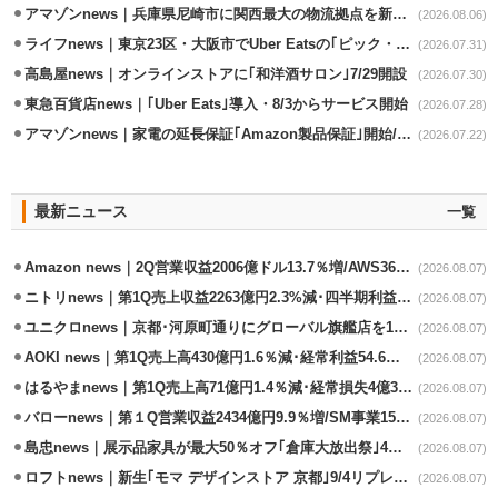
アマゾンnews｜兵庫県尼崎市に関西最大の物流拠点を新設・市内2拠点目
(2026.08.06)
ライフnews｜東京23区・大阪市でUber Eatsの｢ピック・パック・ペイ｣導入
(2026.07.31)
高島屋news｜オンラインストアに｢和洋酒サロン｣7/29開設
(2026.07.30)
東急百貨店news｜｢Uber Eats｣導入・8/3からサービス開始
(2026.07.28)
アマゾンnews｜家電の延長保証｢Amazon製品保証｣開始/購入～修理Web完結
(2026.07.22)
最新ニュース
一覧
Amazon news｜2Q営業収益2006億ドル13.7％増/AWS36.8％％増が貢献
(2026.08.07)
ニトリnews｜第1Q売上収益2263億円2.3%減･四半期利益1.4％減
(2026.08.07)
ユニクロnews｜京都･河原町通りにグローバル旗艦店を11/6開設
(2026.08.07)
AOKI news｜第1Q売上高430億円1.6％減･経常利益54.6％減
(2026.08.07)
はるやまnews｜第1Q売上高71億円1.4％減･経常損失4億3800万円
(2026.08.07)
バローnews｜第１Q営業収益2434億円9.9％増/SM事業15.5％増と絶好調
(2026.08.07)
島忠news｜展示品家具が最大50％オフ｢倉庫大放出祭｣4店舗限定で開催
(2026.08.07)
ロフトnews｜新生｢モマ デザインストア 京都｣9/4リプレイスオープン
(2026.08.07)