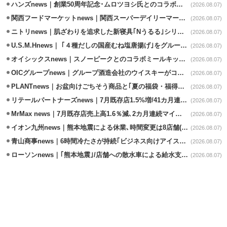
ハンズnews｜創業50周年記念･ムロツヨシ氏とのコラボ企画｢ムロハンズ｣開催
(2026.08.07)
関西フードマーケットnews｜関西スーパーデイリーマート蒲生店8/7改装
(2026.08.07)
ニトリnews｜肌ざわりを追求した新寝具｢Nうるる｣シリーズを発売
(2026.08.07)
U.S.M.Hnews｜ ｢４種だしの国産むね塩唐揚げ｣をグループ610店で共同販促
(2026.08.07)
オイシックスnews｜スノーピークとのコラボミールキット8/13発売
(2026.08.07)
OICグループnews｜グループ酒造会社のウイスキーがコンペティション受賞
(2026.08.07)
PLANTnews｜お盆向けごちそう商品と｢夏の福袋・福得カート｣8/8から開催
(2026.08.07)
リテールパートナーズnews｜7月既存店1.5%増/41カ月連続増
(2026.08.07)
MrMax news｜7月既存店売上高1.6％減､2カ月連続マイナス
(2026.08.07)
イオン九州news｜熊本地震による休業､時間変更は8店舗(8/7時点)
(2026.08.07)
青山商事news｜6時間冷たさが持続｢ビジネス向けアイスベスト｣発売
(2026.08.07)
ローソンnews｜｢熊本地震｣/店舗への散水車による給水支援を開始
(2026.08.07)