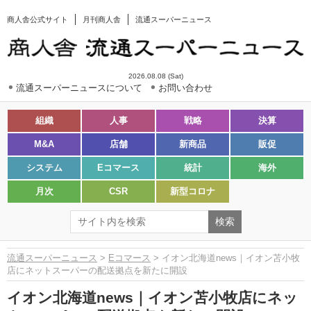
商人舎公式サイト
月刊商人舎
流通スーパーニュース
2026.08.08 (Sat)
流通スーパーニュースについて
お問い合わせ
組織
人事
戦略
決算
M&A
店舗
新商品
販促
システム
Eコマース
統計
海外
月次
CSR
新型コロナ
流通スーパーニュース
>
Eコマース
> イオン北海道news｜イオン苫小牧
店にネットスーパーの配送拠点を新たに開設
イオン北海道news｜イオン苫小牧店にネッ