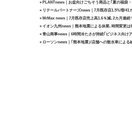
PLANTnews｜お盆向けごちそう商品と｢夏の福袋・
リテールパートナーズnews｜7月既存店1.5%増/4
MrMax news｜7月既存店売上高1.6％減､2カ月連
イオン九州news｜熊本地震による休業､時間変更は8店
青山商事news｜6時間冷たさが持続｢ビジネス向け
ローソンnews｜｢熊本地震｣/店舗への散水車によ