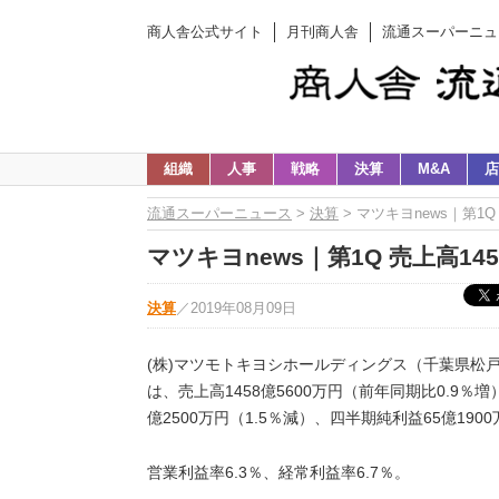
商人舎公式サイト
月刊商人舎
流通スーパーニュ
組織
人事
戦略
決算
M&A
店
流通スーパーニュース
>
決算
> マツキヨnews｜第1Q
マツキヨnews｜第1Q 売上高14
決算
／
2019年08月09日
(株)マツモトキヨシホールディングス（千葉県松戸
は、売上高1458億5600万円（前年同期比0.9％増
億2500万円（1.5％減）、四半期純利益65億190
営業利益率6.3％、経常利益率6.7％。