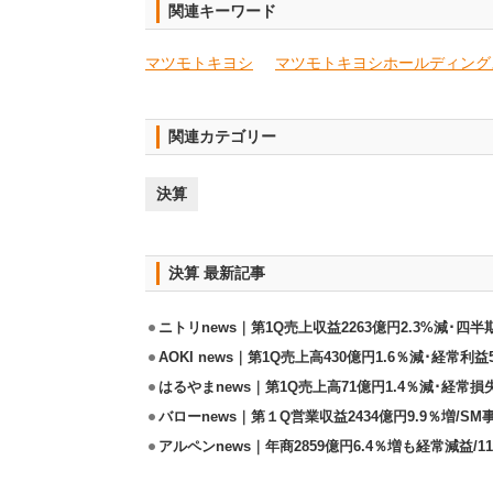
関連キーワード
マツモトキヨシ
マツモトキヨシホールディング
関連カテゴリー
決算
決算 最新記事
ニトリnews｜第1Q売上収益2263億円2.3%減･四半
AOKI news｜第1Q売上高430億円1.6％減･経常利益5
はるやまnews｜第1Q売上高71億円1.4％減･経常損失
バローnews｜第１Q営業収益2434億円9.9％増/SM
アルペンnews｜年商2859億円6.4％増も経常減益/