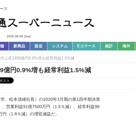
ース
2026.08.08 (Sat)
舗
新商品
販促
システム
Eコマース
統計
海外
 売上高1459億円0.9%増も経常利益1.5%減
59億円0.9%増も経常利益1.5%減
市、松本清雄社長）の2020年3月期の第1四半期決算
）、営業利益91億7500万円（1.5％減）、経常利益98
0万円（1.8％減）の増収減益だ。