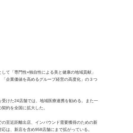
として「専門性×独自性による美と健康の地域貢献」
」「企業価値を高めるグループ経営の高度化」の３つ
を受けた24店舗では、地域医療連携を勧める。また一
の契約を全国に拡大した。
での至近距離出店、インバウンド需要獲得のための新
応は、新店を含め958店舗にまで拡がっている。