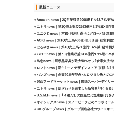
最新ニュース
Amazon news｜2Q営業収益2006億ドル13.7％増/
ニトリnews｜第1Q売上収益2263億円2.3%減･四半
ユニクロnews｜京都･河原町通りにグローバル旗艦店
AOKI news｜第1Q売上高430億円1.6％減･経常利益5
はるやまnews｜第1Q売上高71億円1.4％減･経常損失
バローnews｜第１Q営業収益2434億円9.9％増/SM
島忠news｜展示品家具が最大50％オフ｢倉庫大放出
ロフトnews｜新生｢モマ デザインストア 京都｣9/
ハンズnews｜創業50周年記念･ムロツヨシ氏との
関西フードマーケットnews｜関西スーパーデイリー
ニトリnews｜肌ざわりを追求した新寝具｢Nうるる
U.S.M.Hnews｜ ｢４種だしの国産むね塩唐揚げ｣
オイシックスnews｜スノーピークとのコラボミールキ
OICグループnews｜グループ酒造会社のウイスキ