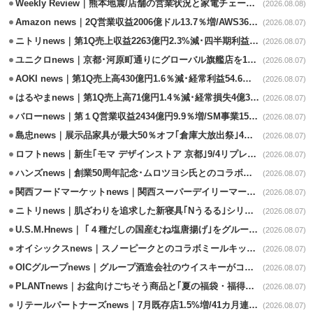
Weekly Review｜熊本地震/店舗の営業状況と家電チェーンの支援策
(2026.08.08)
Amazon news｜2Q営業収益2006億ドル13.7％増/AWS36.8％％増が貢献
(2026.08.07)
ニトリnews｜第1Q売上収益2263億円2.3%減･四半期利益1.4％減
(2026.08.07)
ユニクロnews｜京都･河原町通りにグローバル旗艦店を11/6開設
(2026.08.07)
AOKI news｜第1Q売上高430億円1.6％減･経常利益54.6％減
(2026.08.07)
はるやまnews｜第1Q売上高71億円1.4％減･経常損失4億3800万円
(2026.08.07)
バローnews｜第１Q営業収益2434億円9.9％増/SM事業15.5％増と絶好調
(2026.08.07)
島忠news｜展示品家具が最大50％オフ｢倉庫大放出祭｣4店舗限定で開催
(2026.08.07)
ロフトnews｜新生｢モマ デザインストア 京都｣9/4リプレイスオープン
(2026.08.07)
ハンズnews｜創業50周年記念･ムロツヨシ氏とのコラボ企画｢ムロハンズ｣開催
(2026.08.07)
関西フードマーケットnews｜関西スーパーデイリーマート蒲生店8/7改装
(2026.08.07)
ニトリnews｜肌ざわりを追求した新寝具｢Nうるる｣シリーズを発売
(2026.08.07)
U.S.M.Hnews｜ ｢４種だしの国産むね塩唐揚げ｣をグループ610店で共同販促
(2026.08.07)
オイシックスnews｜スノーピークとのコラボミールキット8/13発売
(2026.08.07)
OICグループnews｜グループ酒造会社のウイスキーがコンペティション受賞
(2026.08.07)
PLANTnews｜お盆向けごちそう商品と｢夏の福袋・福得カート｣8/8から開催
(2026.08.07)
リテールパートナーズnews｜7月既存店1.5%増/41カ月連続増
(2026.08.07)