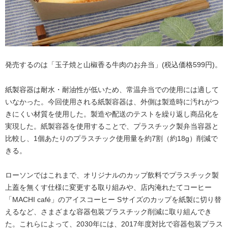
発売するのは「玉子焼と山椒香る牛肉のお弁当」(税込価格599円)。
紙製容器は耐水・耐油性が低いため、常温弁当での使用には適して
いなかった。今回使用される紙製容器は、外側は製造時に汚れがつ
きにくい材質を使用した。製造や配送のテストを繰り返し商品化を
実現した。紙製容器を使用することで、プラスチック製弁当容器と
比較し、1個あたりのプラスチック使用量を約7割（約18g）削減で
きる。
ローソンではこれまで、オリジナルのカップ飲料でプラスチック製
上蓋を無くす仕様に変更する取り組みや、店内淹れたてコーヒー
「MACHI café」のアイスコーヒー Sサイズのカップを紙製に切り替
えるなど、さまざまな容器包装プラスチック削減に取り組んでき
た。これらによって、2030年には、2017年度対比で容器包装プラス