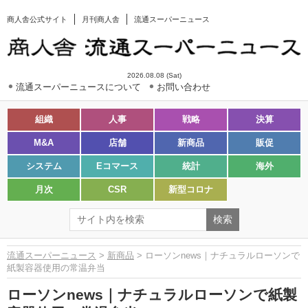
商人舎公式サイト
月刊商人舎
流通スーパーニュース
2026.08.08 (Sat)
流通スーパーニュースについて
お問い合わせ
組織
人事
戦略
決算
M&A
店舗
新商品
販促
システム
Eコマース
統計
海外
月次
CSR
新型コロナ
流通スーパーニュース
>
新商品
> ローソンnews｜ナチュラルローソンで
紙製容器使用の常温弁当
ローソンnews｜ナチュラルローソンで紙製