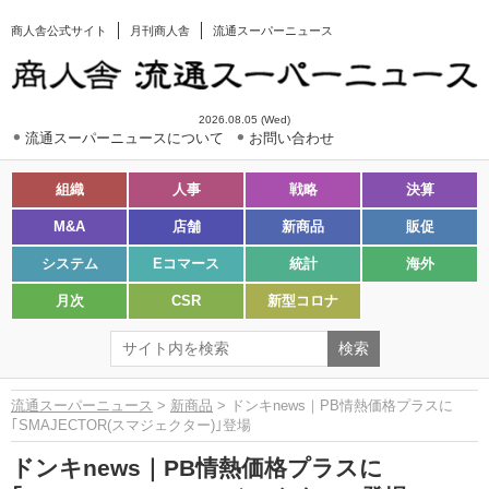
商人舎公式サイト
月刊商人舎
流通スーパーニュース
2026.08.05 (Wed)
流通スーパーニュースについて
お問い合わせ
組織
人事
戦略
決算
M&A
店舗
新商品
販促
システム
Eコマース
統計
海外
月次
CSR
新型コロナ
流通スーパーニュース
>
新商品
> ドンキnews｜PB情熱価格プラスに
｢SMAJECTOR(スマジェクター)｣登場
ドンキnews｜PB情熱価格プラスに