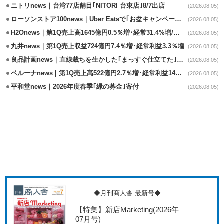
ニトリnews｜台湾77店舗目｢NITORI 台東店｣8/7出店
(2026.08.05)
ローソンストア100news｜Uber Eatsで｢お盆キャンペーン｣8/3～8/16開催
(2026.08.05)
H2Onews｜第1Q売上高1645億円0.5％増･経常31.4%増/百貨店事業が伸長
(2026.08.05)
丸井news｜第1Q売上収益724億円7.4％増･経常利益3.3％増
(2026.08.05)
良品計画news｜直線裁ちを生かした｢まっすぐ仕立てた｣シリーズ発売
(2026.08.05)
ベルーナnews | 第1Q売上高522億円2.7％増･経常利益14億円8.8％増
(2026.08.05)
平和堂news｜2026年度春季｢緑の募金｣寄付
(2026.08.05)
◆月刊商人舎 最新号◆
【特集】新店Marketing
(2026年
07月号)