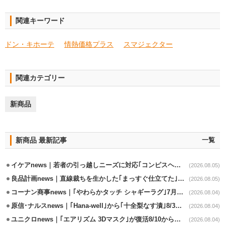
関連キーワード
ドン・キホーテ
情熱価格プラス
スマジェクター
関連カテゴリー
新商品
新商品 最新記事
一覧
イケアnews｜若者の引っ越しニーズに対応｢コンピスヘング｣コレクション発売
(2026.08.05)
良品計画news｜直線裁ちを生かした｢まっすぐ仕立てた｣シリーズ発売
(2026.08.05)
コーナン商事news｜｢やわらかタッチ シャギーラグ｣7月から発売
(2026.08.04)
原信･ナルスnews｜｢Hana-well｣から｢十全梨なす漬｣8/3発売
(2026.08.04)
ユニクロnews｜｢エアリズム 3Dマスク｣が復活8/10から再販売
(2026.08.04)