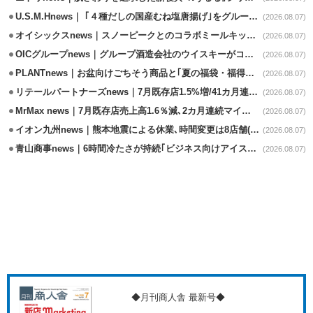
U.S.M.Hnews｜ ｢４種だしの国産むね塩唐揚げ｣をグループ610店で共同販促
(2026.08.07)
オイシックスnews｜スノーピークとのコラボミールキット8/13発売
(2026.08.07)
OICグループnews｜グループ酒造会社のウイスキーがコンペティション受賞
(2026.08.07)
PLANTnews｜お盆向けごちそう商品と｢夏の福袋・福得カート｣8/8から開催
(2026.08.07)
リテールパートナーズnews｜7月既存店1.5%増/41カ月連続増
(2026.08.07)
MrMax news｜7月既存店売上高1.6％減､2カ月連続マイナス
(2026.08.07)
イオン九州news｜熊本地震による休業､時間変更は8店舗(8/7時点)
(2026.08.07)
青山商事news｜6時間冷たさが持続｢ビジネス向けアイスベスト｣発売
(2026.08.07)
◆月刊商人舎 最新号◆