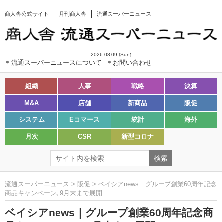
商人舎公式サイト
月刊商人舎
流通スーパーニュース
2026.08.09 (Sun)
流通スーパーニュースについて
お問い合わせ
組織
人事
戦略
決算
M&A
店舗
新商品
販促
システム
Eコマース
統計
海外
月次
CSR
新型コロナ
流通スーパーニュース
>
販促
> ベイシアnews｜グループ創業60周年記念
商品キャンペーン､9月末まで展開
ベイシアnews｜グループ創業60周年記念商