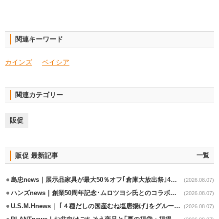
関連キーワード
カインズ
ベイシア
関連カテゴリー
販促
販促 最新記事
一覧
島忠news｜展示品家具が最大50％オフ｢倉庫大放出祭｣4店舗限定で開催
(2026.08.07)
ハンズnews｜創業50周年記念･ムロツヨシ氏とのコラボ企画｢ムロハンズ｣開催
(2026.08.07)
U.S.M.Hnews｜ ｢４種だしの国産むね塩唐揚げ｣をグループ610店で共同販促
(2026.08.07)