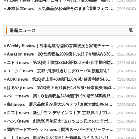
PLANTnews｜お盆向けごちそう商品と｢夏の福袋・福得カート｣8/8から開催
(2026.08.07)
JR東日本news｜人気商品がお値段そのまま｢増量フェス｣8/18から開催
(2026.08.07)
最新ニュース
一覧
Weekly Review｜熊本地震/店舗の営業状況と家電チェーンの支援策
(2026.08.08)
Amazon news｜2Q営業収益2006億ドル13.7％増/AWS36.8％％増が貢献
(2026.08.07)
ニトリnews｜第1Q売上収益2263億円2.3%減･四半期利益1.4％減
(2026.08.07)
ユニクロnews｜京都･河原町通りにグローバル旗艦店を11/6開設
(2026.08.07)
AOKI news｜第1Q売上高430億円1.6％減･経常利益54.6％減
(2026.08.07)
はるやまnews｜第1Q売上高71億円1.4％減･経常損失4億3800万円
(2026.08.07)
バローnews｜第１Q営業収益2434億円9.9％増/SM事業15.5％増と絶好調
(2026.08.07)
島忠news｜展示品家具が最大50％オフ｢倉庫大放出祭｣4店舗限定で開催
(2026.08.07)
ロフトnews｜新生｢モマ デザインストア 京都｣9/4リプレイスオープン
(2026.08.07)
ハンズnews｜創業50周年記念･ムロツヨシ氏とのコラボ企画｢ムロハンズ｣開催
(2026.08.07)
関西フードマーケットnews｜関西スーパーデイリーマート蒲生店8/7改装
(2026.08.07)
ニトリnews｜肌ざわりを追求した新寝具｢Nうるる｣シリーズを発売
(2026.08.07)