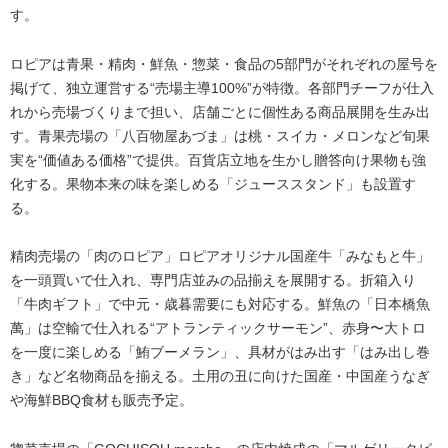
す。
ロピアは青果・精肉・鮮魚・惣菜・食品の5部門がそれぞれの屋号を
掲げて、独立運営する“売場主導100%”が特徴。各部門チーフが仕入
れから売場づくりまで担い、店舗ごとに個性ある商品展開を生み出
す。青果売場の「八百物屋あづま」は桃・スイカ・メロンなど旬果
実を“価値ある価格”で提供。百貨店立地を生かし贈答向け果物も強
化する。果物本来の味を楽しめる「ジューススタンド」も設置す
る。
精肉売場の「肉のロピア」ロピアオリジナル国産牛「みなもと牛」
を一頭買いで仕入れ、専門店並みの品揃えを展開する。折箱入り
「牛肉ギフト」で中元・歳暮需要にも対応する。鮮魚の「日本橋魚
萬」は空輸で仕入れる“アトランティックサーモン”、赤身〜大トロ
を一度に楽しめる「鮪ブーメラン」、具材がはみ出す「はみ出し巻
き」など名物商品を揃える。土用の丑に向けた国産・中国産うなぎ
や海鮮BBQ食材も販売予定。