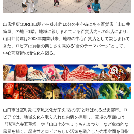
出店場所はJR山口駅から徒歩約10分の中心街にある百貨店「山口井
筒屋」の地下1階。地域に親しまれている百貨店内への出店により、
山口井筒屋は2008年開業以来、地域の中心百貨店として親しまれて
きた。ロピアは買物の楽しさを高める“食のテーマパーク”として、
中心商店街の活性化を図る。
山口市は室町期に京風文化が栄え“西の京”と呼ばれる歴史都市。ロ
ピアでは、地域文化を取り入れた内装を採用し、売場の壁面には
「瑠璃光寺五重塔」や「山口七夕ちょうちんまつり」など象徴的な
風景を描く。歴史性とロピアらしい活気を融合した売場空間を目指