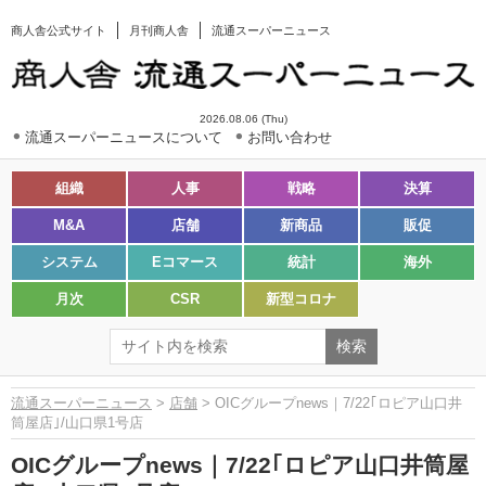
商人舎公式サイト
月刊商人舎
流通スーパーニュース
2026.08.06 (Thu)
流通スーパーニュースについて
お問い合わせ
組織
人事
戦略
決算
M&A
店舗
新商品
販促
システム
Eコマース
統計
海外
月次
CSR
新型コロナ
流通スーパーニュース
>
店舗
> OICグループnews｜7/22｢ロピア山口井
筒屋店｣/山口県1号店
OICグループnews｜7/22｢ロピア山口井筒屋