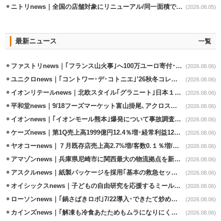
ニトリnews｜全国の店舗対象にリニューアル/同一面積で品揃え24％拡大
(2026.08.05)
最新ニュース
一覧
ファストリnews｜｢フランス山火事｣へ100万ユーロ寄付･衣料5万点も提供
(2026.08.06)
ユニクロnews｜｢コントワー･デ･コトニエ｣’26秋冬コレクション8/28発売
(2026.08.06)
イオンリテールnews｜北欧スタイル｢グラニート｣日本１号店を自由が丘に開業
(2026.08.06)
平和堂news｜9/18フーズマーケット富山掛尾､アクロスプラザ内に出店
(2026.08.06)
イオンnews｜｢イオンモール熊本｣爆発について事故調査委員会設置
(2026.08.06)
ケーズnews｜第1Q売上高1999億円12.4％増･経常利益125.0%増
(2026.08.06)
ヤオコーnews｜７月既存店売上高2.7%増/客数0.１％増/客単価2.6％増
(2026.08.06)
アマゾンnews｜兵庫県尼崎市に関西最大の物流拠点を新設・市内2拠点目
(2026.08.06)
アスクルnews｜紙製パッケージを採用｢基本の救急セット｣8/5発売
(2026.08.06)
オイシックスnews｜子どもの自由研究を応援するミールキット8/6発売
(2026.08.06)
ローソンnews｜｢鍋さばきロボ｣7/22導入･できたて炒めメニューを提供
(2026.08.06)
カインズnews｜｢解凍も冷食あたためもムラになりにくいフラットレンジ｣発売
(2026.08.06)