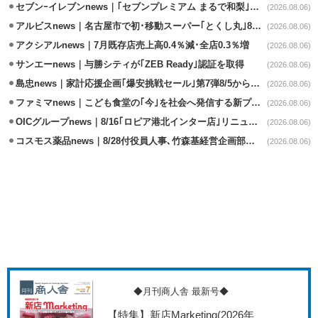
セブンｰイレブンnews｜｢セブンプレミアム まるで和梨｣8/11から順次発売
(2026.08.06)
アルビスnews｜名古屋市で初･移動スーパー｢とくし丸｣8/4運行開始
(2026.08.06)
アクシアルnews｜7月既存店売上高0.4％減･全店0.3％増
(2026.08.06)
サンエーnews｜与勝シティが｢ZEB Ready｣認証を取得
(2026.08.06)
島忠news｜家計応援企画｢爆安挑戦セール｣第7弾8/5から開催
(2026.08.06)
ファミマnews｜こども食堂の｢今｣を社会へ発信する新プロジェクト始動
(2026.08.06)
OICグループnews｜8/16｢ロピア港北インター店｣リニューアル/食品売場拡大
(2026.08.06)
コスモス薬品news｜8/28付役員人事､竹森基経営企画部長が取締役昇格
(2026.08.06)
◆月刊商人舎 最新号◆
【特集】新店Marketing
(2026年