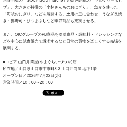
惣菜売場の「GOCHISOU marche」の店内焼成の「マルゲリータピ
ザ」、大きさが特徴の「小林さんちのおにぎり」、魚介を使った
「海賊おにぎり」などを展開する。土用の丑に合わせ、うなぎ長焼
き・姿寿司・ひつまぶしなど季節商品も充実させる。
また、OICグループのPB商品を冷凍食品・調味料・ドレッシングな
どを中心に試食販売で訴求するなど日常の買物を楽しくする売場を
展開する。
■ロピア 山口井筒屋(やまぐちいづつや)店
所在地／山口県山口市中市町3-3 山口井筒屋 地下1階
オープン日／2026年7月22日(水)
営業時間／10：00〜20：00