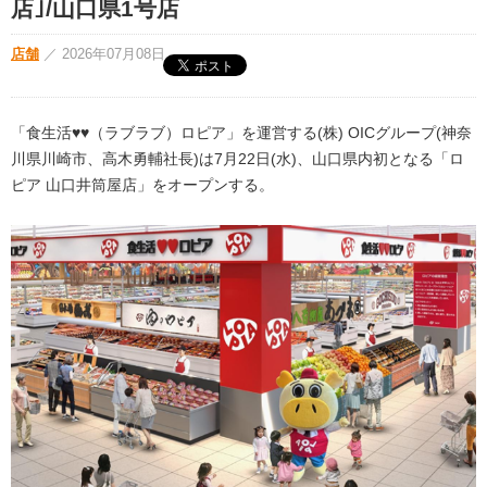
店｣/山口県1号店
店舗
／
2026年07月08日
「食生活♥♥（ラブラブ）ロピア」を運営する(株) OICグループ(神奈
川県川崎市、高木勇輔社長)は7月22日(水)、山口県内初となる「ロ
ピア 山口井筒屋店」をオープンする。