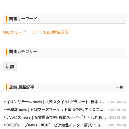
関連キーワード
OICグループ
ロピア山口井筒屋店
関連カテゴリー
店舗
店舗 最新記事
一覧
イオンリテールnews｜北欧スタイル｢グラニート｣日本１号店を自由が丘に開業
(2026.08.06)
平和堂news｜9/18フーズマーケット富山掛尾､アクロスプラザ内に出店
(2026.08.06)
アルビスnews｜名古屋市で初･移動スーパー｢とくし丸｣8/4運行開始
(2026.08.06)
OICグループnews｜8/16｢ロピア港北インター店｣リニューアル/食品売場拡大
(2026.08.06)