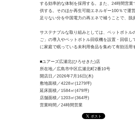
する効率的な体制を採用する。また、24時間営
供する。そのほか再生可能エネルギー100％で運
足りない分を中国電力の再エネで補うことで、脱炭素
サステナブルな取り組みとしては、ペットボトル
ご」の導入やペットボトル回収機を設置・回収して
に家庭で眠っている未利用食品を集めて有効活用
■ユアーズ広瀬北(ひろせきた)店
所在地／広島市中区広瀬北町2番10号
開店日／2026年7月16日(木)
敷地面積／4228㎡(1279坪)
延床面積／1584㎡(479坪)
店舗面積／1203㎡(364坪)
営業時間／24時間営業