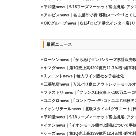
平和堂news｜9/18フーズマーケット富山掛尾､ア
アルビスnews｜名古屋市で初･移動スーパー｢とくし
OICグループnews｜8/16｢ロピア港北インター店
最新ニュース
ローソンnews｜｢からあげクン｣シリーズ累計販売数
ヤマダnews｜第1Q売上高4202億円11.3％増･経常利
J.フロントnews｜輸入ワイン販社を子会社化
三菱地所news｜7/31バリ島にアウトレットモール
ファストリnews｜｢フランス山火事｣へ100万ユー
ユニクロnews｜｢コントワー･デ･コトニエ｣’26秋冬
イオンリテールnews｜北欧スタイル｢グラニート｣
平和堂news｜9/18フーズマーケット富山掛尾､ア
イオンnews｜｢イオンモール熊本｣爆発について事
ケーズnews｜第1Q売上高1999億円12.4％増･経常利