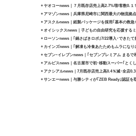
ヤオコーnews｜７月既存店売上高2.7%増/客数0.１
アマゾンnews｜兵庫県尼崎市に関西最大の物流拠
アスクルnews｜紙製パッケージを採用｢基本の救急セ
オイシックスnews｜子どもの自由研究を応援するミ
ローソンnews｜｢鍋さばきロボ｣7/22導入･できた
カインズnews｜｢解凍も冷食あたためもムラになり
セブンｰイレブンnews｜｢セブンプレミアム まるで和
アルビスnews｜名古屋市で初･移動スーパー｢とくし
アクシアルnews｜7月既存店売上高0.4％減･全店0.
サンエーnews｜与勝シティが｢ZEB Ready｣認証を