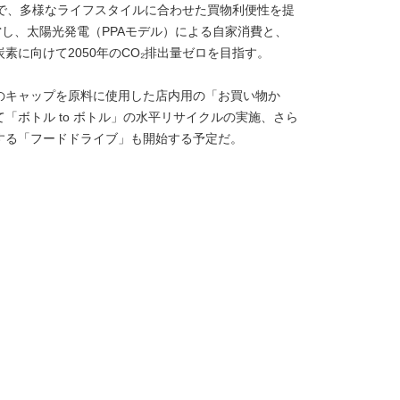
業で、多様なライフスタイルに合わせた買物利便性を提
営し、太陽光発電（PPAモデル）による自家消費と、
に向けて2050年のCO₂排出量ゼロを目指す。
のキャップを原料に使用した店内用の「お買い物か
「ボトル to ボトル」の水平リサイクルの実施、さら
する「フードドライブ」も開始する予定だ。