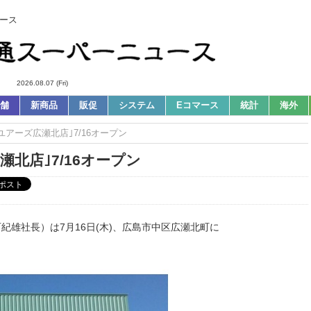
ース
2026.08.07 (Fri)
舗
新商品
販促
システム
Eコマース
統計
海外
｢ユアーズ広瀬北店｣7/16オープン
瀬北店｣7/16オープン
紀雄社長）は7月16日(木)、広島市中区広瀬北町に