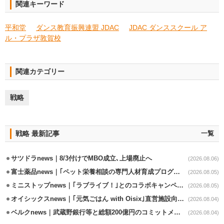
関連キーワード
平和堂
ダンス教育振興連盟 JDAC
JDAC ダンススクール ア
ル・プラザ敦賀校
関連カテゴリー
戦略
戦略 最新記事
一覧
サツドラnews｜8/3付けでMBO成立､上場廃止へ
(2026.08.06)
富士薬品news｜｢ペット栄養相談の専門人材育成プログラム｣7月から開始
(2026.08.05)
ミニストップnews｜｢ラブライブ！｣とのコラボキャンペーン8/5から開催
(2026.08.05)
オイシックスnews｜｢元気ごはん with Oisix｣直営施設向けサービスを開始
(2026.08.04)
ベルクnews｜武蔵野銀行等と総額200億円のコミットメント契約
(2026.08.04)