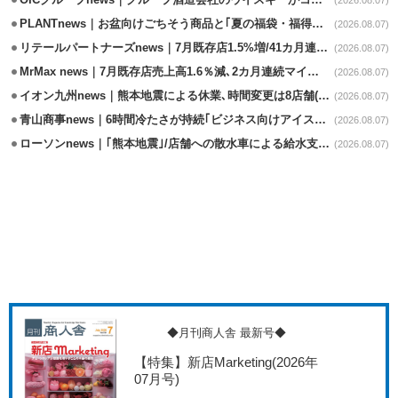
OICグループnews｜グループ酒造会社のウイスキーがコンペティション受賞
(2026.08.07)
PLANTnews｜お盆向けごちそう商品と｢夏の福袋・福得カート｣8/8から開催
(2026.08.07)
リテールパートナーズnews｜7月既存店1.5%増/41カ月連続増
(2026.08.07)
MrMax news｜7月既存店売上高1.6％減､2カ月連続マイナス
(2026.08.07)
イオン九州news｜熊本地震による休業､時間変更は8店舗(8/7時点)
(2026.08.07)
青山商事news｜6時間冷たさが持続｢ビジネス向けアイスベスト｣発売
(2026.08.07)
ローソンnews｜｢熊本地震｣/店舗への散水車による給水支援を開始
(2026.08.07)
◆月刊商人舎 最新号◆
【特集】新店Marketing
(2026年
07月号)