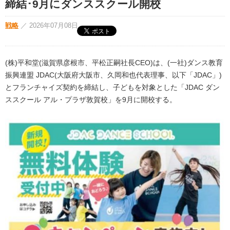
締結･9月にダンススクール開校
戦略
／
2026年07月08日
(株)平和堂(滋賀県彦根市、平松正嗣社長CEO)は、(一社)ダンス教育
振興連盟 JDAC(大阪府大阪市、久岡和也代表理事、以下「JDAC」)
とフランチャイズ契約を締結し、子どもを対象とした「JDAC ダン
ススクール アル・プラザ敦賀校」を9月に開校する。