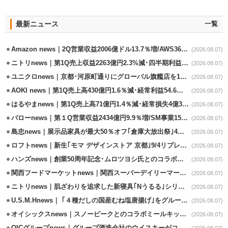
最新ニュース
一覧
Amazon news｜2Q営業収益2006億ドル13.7％増/AWS36.8％％増が貢献
(2026.08.07)
ニトリnews｜第1Q売上収益2263億円2.3%減･四半期利益1.4％減
(2026.08.07)
ユニクロnews｜京都･河原町通りにグローバル旗艦店を11/6開設
(2026.08.07)
AOKI news｜第1Q売上高430億円1.6％減･経常利益54.6％減
(2026.08.07)
はるやまnews｜第1Q売上高71億円1.4％減･経常損失4億3800万円
(2026.08.07)
バローnews｜第１Q営業収益2434億円9.9％増/SM事業15.5％増と絶好調
(2026.08.07)
島忠news｜展示品家具が最大50％オフ｢倉庫大放出祭｣4店舗限定で開催
(2026.08.07)
ロフトnews｜新生｢モマ デザインストア 京都｣9/4リプレイスオープン
(2026.08.07)
ハンズnews｜創業50周年記念･ムロツヨシ氏とのコラボ企画｢ムロハンズ｣開催
(2026.08.07)
関西フードマーケットnews｜関西スーパーデイリーマート蒲生店8/7改装
(2026.08.07)
ニトリnews｜肌ざわりを追求した新寝具｢Nうるる｣シリーズを発売
(2026.08.07)
U.S.M.Hnews｜ ｢４種だしの国産むね塩唐揚げ｣をグループ610店で共同販促
(2026.08.07)
オイシックスnews｜スノーピークとのコラボミールキット8/13発売
(2026.08.07)