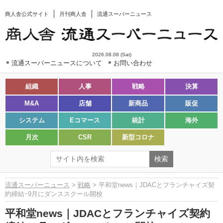
商人舎公式サイト
月刊商人舎
流通スーパーニュース
2026.08.08 (Sat)
流通スーパーニュースについて
お問い合わせ
組織
人事
戦略
決算
M&A
店舗
新商品
販促
システム
Eコマース
統計
海外
月次
CSR
新型コロナ
流通スーパーニュース
>
戦略
> 平和堂news｜JDACとフランチャイズ契
約締結･9月にダンススクール開校
平和堂news｜JDACとフランチャイズ契約