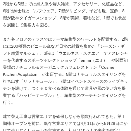
2階から5階までは婦人服や婦人雑貨、アクセサリー、化粧品など、
6階は紳士服とゴルフウェア、7階がリビング、子ども服、宝飾、8
階が阪神タイガースショップ、8階が美術、着物など。1階でも食品
を展開して集客力を図る。
また各フロアのテラスではテーマ編集型のワールドを配置する。2階
には200種類のビニール傘など日常の雑貨を集めた「シーズン・ギ
フト雑貨マルシェ」。3階は「ウエルネス・スクエア」でアスレジャ
ーを代表するスポーツセレクトショップ「emmi（エミ）」や関西初
登場のナチュラル＆オーガニックカフェレストラン「Cosme
Kitchen Adaptation」が出店する。5階はナチュラルスタイリングを
打ち出す「リラナチュール」、7階はイベントスペースのライブキッ
チンを設けて、つくる＆食べる体験を通じて道具や器の使い方を提
案する「ハッピーテーブル」と、編集型のマーチャンダイジングを
行う。
建て替え工事は営業エリアを確保しながら順次行われてきた。第Ⅰ
期棟オープンを前に、既存営業エリアでは4月11日から5月28日にか
けて売り尽くしセールを実施する。初日は10万人の来客を想定し、