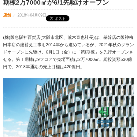
期棟2万7000㎡が6/1先駆けオープン
店舗
／
2018年04月09日
(株)阪急阪神百貨店(大阪市北区、荒木直也社長)は、基幹店の阪神梅
田本店の建替え工事を2014年から進めているが、2021年秋のグラン
ドオープンに先駆け、6月1日（金）に「第I期棟」を先行オープンさ
せる。第Ⅰ期棟は9フロアで売場面積は2万7000㎡。総投資額530億
円で、2018年通期の売上目標は420億円。