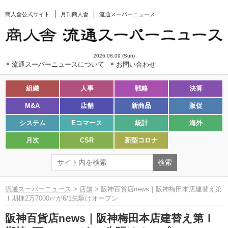
商人舎公式サイト
月刊商人舎
流通スーパーニュース
2026.08.09 (Sun)
流通スーパーニュースについて
お問い合わせ
組織
人事
戦略
決算
M&A
店舗
新商品
販促
システム
Eコマース
統計
海外
月次
CSR
新型コロナ
流通スーパーニュース
>
店舗
> 阪神百貨店news｜阪神梅田本店建替え第
Ⅰ期棟2万7000㎡が6/1先駆けオープン
阪神百貨店news｜阪神梅田本店建替え第Ⅰ