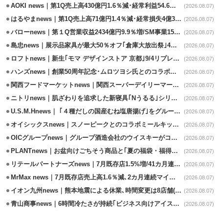
AOKI news｜第1Q売上高430億円1.6％減･経常利益54.6％減
(2026.08.07)
はるやまnews｜第1Q売上高71億円1.4％減･経常損失4億3800万円
(2026.08.07)
バローnews｜第１Q営業収益2434億円9.9％増/SM事業15.5％増と絶好調
(2026.08.07)
島忠news｜展示品家具が最大50％オフ｢倉庫大放出祭｣4店舗限定で開催
(2026.08.07)
ロフトnews｜新生｢モマ デザインストア 京都｣9/4リプレイスオープン
(2026.08.07)
ハンズnews｜創業50周年記念･ムロツヨシ氏とのコラボ企画｢ムロハンズ｣開催
(2026.08.07)
関西フードマーケットnews｜関西スーパーデイリーマート蒲生店8/7改装
(2026.08.07)
ニトリnews｜肌ざわりを追求した新寝具｢Nうるる｣シリーズを発売
(2026.08.07)
U.S.M.Hnews｜ ｢４種だしの国産むね塩唐揚げ｣をグループ610店で共同販促
(2026.08.07)
オイシックスnews｜スノーピークとのコラボミールキット8/13発売
(2026.08.07)
OICグループnews｜グループ酒造会社のウイスキーがコンペティション受賞
(2026.08.07)
PLANTnews｜お盆向けごちそう商品と｢夏の福袋・福得カート｣8/8から開催
(2026.08.07)
リテールパートナーズnews｜7月既存店1.5%増/41カ月連続増
(2026.08.07)
MrMax news｜7月既存店売上高1.6％減､2カ月連続マイナス
(2026.08.07)
イオン九州news｜熊本地震による休業､時間変更は8店舗(8/7時点)
(2026.08.07)
青山商事news｜6時間冷たさが持続｢ビジネス向けアイスベスト｣発売
(2026.08.07)