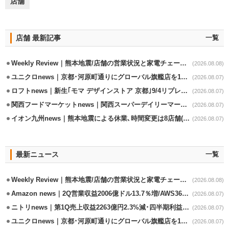
店舗
店舗 最新記事
一覧
Weekly Review｜熊本地震/店舗の営業状況と家電チェーンの支援策
(2026.08.08)
ユニクロnews｜京都･河原町通りにグローバル旗艦店を11/6開設
(2026.08.07)
ロフトnews｜新生｢モマ デザインストア 京都｣9/4リプレイスオープン
(2026.08.07)
関西フードマーケットnews｜関西スーパーデイリーマート蒲生店8/7改装
(2026.08.07)
イオン九州news｜熊本地震による休業､時間変更は8店舗(8/7時点)
(2026.08.07)
最新ニュース
一覧
Weekly Review｜熊本地震/店舗の営業状況と家電チェーンの支援策
(2026.08.08)
Amazon news｜2Q営業収益2006億ドル13.7％増/AWS36.8％％増が貢献
(2026.08.07)
ニトリnews｜第1Q売上収益2263億円2.3%減･四半期利益1.4％減
(2026.08.07)
ユニクロnews｜京都･河原町通りにグローバル旗艦店を11/6開設
(2026.08.07)