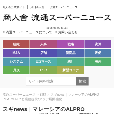
商人舎公式サイト
月刊商人舎
流通スーパーニュース
2026.08.09 (Sun)
流通スーパーニュースについて
お問い合わせ
組織
人事
戦略
決算
M&A
店舗
新商品
販促
システム
Eコマース
統計
海外
月次
CSR
新型コロナ
流通スーパーニュース
>
戦略
> スギnews｜マレーシアのALPRO
PHARMACYと業務提携/アジア展開強化
スギnews｜マレーシアのALPRO