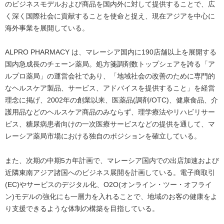
のビジネスモデルおよび商品を国内外に対して提供することで、広
く深く国際社会に貢献することを使命と捉え、現在アジアを中心に
海外事業を展開している。
ALPRO PHARMACY は、マレーシア国内に190店舗以上を展開する
国内急成長のチェーン薬局。処方箋調剤数トップシェアを誇る「ア
ルプロ薬局」の運営会社であり、「地域社会の改善のために専門的
なヘルスケア製品、サービス、アドバイスを提供すること」を経営
理念に掲げ、2002年の創業以来、医薬品(調剤/OTC)、健康食品、介
護用品などのヘルスケア商品のみならず、理学療法やリハビリサー
ビス、糖尿病患者向けの一次医療サービスなどの提供を通して、マ
レーシア薬局市場における独自のポジションを確立している。
また、次期の中期5カ年計画で、マレーシア国内での出店加速および
近隣東南アジア諸国へのビジネス展開を計画している。電子商取引
(EC)やサービスのデジタル化、O2O(オンライン・ツー・オフライ
ン)モデルの強化にも一層力を入れることで、地域のお客の健康をよ
り支援できるような体制の構築を目指している。