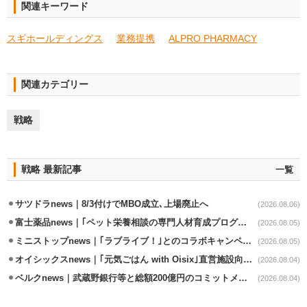
関連キーワード
スギホールディングス
業務提携
ALPRO PHARMACY
関連カテゴリー
戦略
戦略 最新記事
一覧
サツドラnews｜8/3付けでMBO成立､上場廃止へ
(2026.08.06)
富士薬品news｜｢ペット栄養相談の専門人材育成プログラム｣7月から開始
(2026.08.05)
ミニストップnews｜｢ラブライブ！｣とのコラボキャンペーン8/5から開催
(2026.08.05)
オイシックスnews｜｢元気ごはん with Oisix｣直営施設向けサービスを開始
(2026.08.04)
ベルクnews｜武蔵野銀行等と総額200億円のコミットメント契約
(2026.08.04)