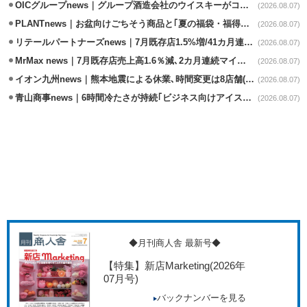
OICグループnews｜グループ酒造会社のウイスキーがコンペティション受賞
(2026.08.07)
PLANTnews｜お盆向けごちそう商品と｢夏の福袋・福得カート｣8/8から開催
(2026.08.07)
リテールパートナーズnews｜7月既存店1.5%増/41カ月連続増
(2026.08.07)
MrMax news｜7月既存店売上高1.6％減､2カ月連続マイナス
(2026.08.07)
イオン九州news｜熊本地震による休業､時間変更は8店舗(8/7時点)
(2026.08.07)
青山商事news｜6時間冷たさが持続｢ビジネス向けアイスベスト｣発売
(2026.08.07)
◆月刊商人舎 最新号◆
【特集】新店Marketing
(2026年
07月号)
バックナンバーを見る