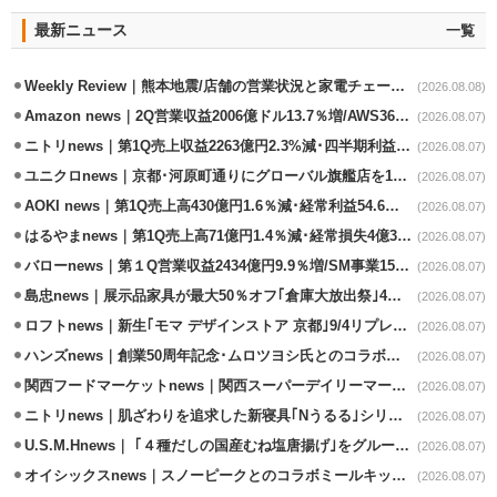
最新ニュース
一覧
Weekly Review｜熊本地震/店舗の営業状況と家電チェーンの支援策
(2026.08.08)
Amazon news｜2Q営業収益2006億ドル13.7％増/AWS36.8％％増が貢献
(2026.08.07)
ニトリnews｜第1Q売上収益2263億円2.3%減･四半期利益1.4％減
(2026.08.07)
ユニクロnews｜京都･河原町通りにグローバル旗艦店を11/6開設
(2026.08.07)
AOKI news｜第1Q売上高430億円1.6％減･経常利益54.6％減
(2026.08.07)
はるやまnews｜第1Q売上高71億円1.4％減･経常損失4億3800万円
(2026.08.07)
バローnews｜第１Q営業収益2434億円9.9％増/SM事業15.5％増と絶好調
(2026.08.07)
島忠news｜展示品家具が最大50％オフ｢倉庫大放出祭｣4店舗限定で開催
(2026.08.07)
ロフトnews｜新生｢モマ デザインストア 京都｣9/4リプレイスオープン
(2026.08.07)
ハンズnews｜創業50周年記念･ムロツヨシ氏とのコラボ企画｢ムロハンズ｣開催
(2026.08.07)
関西フードマーケットnews｜関西スーパーデイリーマート蒲生店8/7改装
(2026.08.07)
ニトリnews｜肌ざわりを追求した新寝具｢Nうるる｣シリーズを発売
(2026.08.07)
U.S.M.Hnews｜ ｢４種だしの国産むね塩唐揚げ｣をグループ610店で共同販促
(2026.08.07)
オイシックスnews｜スノーピークとのコラボミールキット8/13発売
(2026.08.07)