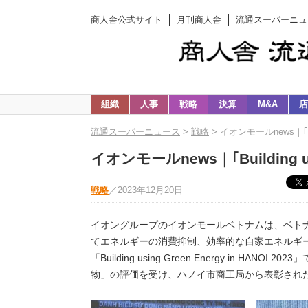
商人舎公式サイト
月刊商人舎
流通スーパーニュ
組織
人事
戦略
決算
M&A
店
流通スーパーニュース
>
戦略
> イオンモールnews｜｢Build
イオンモールnews｜｢Building usi
戦略
／
2023年12月20日
イオングループのイオンモールベトナムは、ベト
てエネルギーの消費抑制、効率的な自家エネルギ
「Building using Green Energy in H
物」の評価を受け、ハノイ市商工局から表彰され