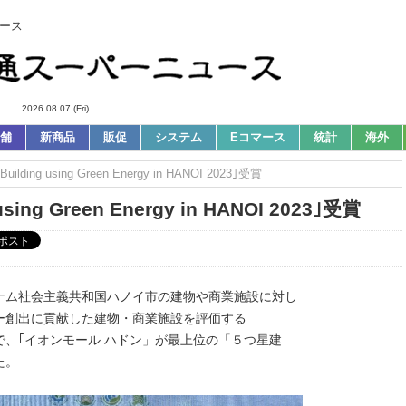
ース
2026.08.07 (Fri)
舗
新商品
販促
システム
Eコマース
統計
海外
ing using Green Energy in HANOI 2023｣受賞
ng Green Energy in HANOI 2023｣受賞
ナム社会主義共和国ハノイ市の建物や商業施設に対し
ー創出に貢献した建物・商業施設を評価する
ANOI 2023」で、｢イオンモール ハドン」が最上位の「５つ星建
た。