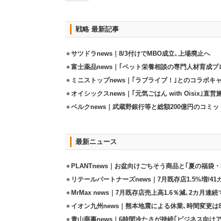
戦略 最新記事
サツドラnews｜8/3付けでMBO成立､上場廃止へ
富士薬品news｜｢ペット栄養相談の専門人材育成プ
ミニストップnews｜｢ラブライブ！｣とのコラボキャ
オイシックスnews｜｢元気ごはん with Oisix｣
ベルクnews｜武蔵野銀行等と総額200億円のコミ
最新ニュース
PLANTnews｜お盆向けごちそう商品と｢夏の福袋・
リテールパートナーズnews｜7月既存店1.5%増/4
MrMax news｜7月既存店売上高1.6％減､2カ月連
イオン九州news｜熊本地震による休業､時間変更は8店
青山商事news｜6時間冷たさが持続｢ビジネス向け