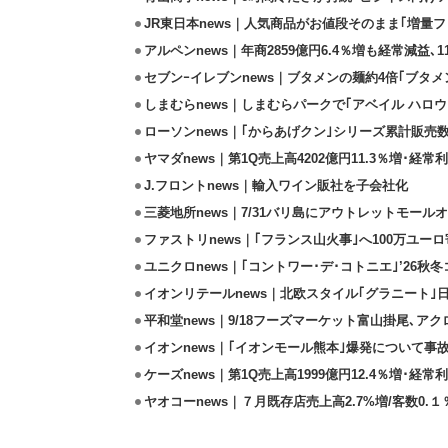
JR東日本news｜人気商品がお値段そのまま｢増量フェ
アルペンnews｜年商2859億円6.4％増も経常減益､
セブンｰイレブンnews｜ブタメンの麺約4倍｢ブタメン
しまむらnews｜しまむらパークで｢アベイル ハロ
ローソンnews｜｢からあげクン｣シリーズ累計販売数
ヤマダnews｜第1Q売上高4202億円11.3％増･経常利
J.フロントnews｜輸入ワイン販社を子会社化
三菱地所news｜7/31バリ島にアウトレットモール
ファストリnews｜｢フランス山火事｣へ100万ユー
ユニクロnews｜｢コントワー･デ･コトニエ｣’26秋冬
イオンリテールnews｜北欧スタイル｢グラニート｣
平和堂news｜9/18フーズマーケット富山掛尾､ア
イオンnews｜｢イオンモール熊本｣爆発について事
ケーズnews｜第1Q売上高1999億円12.4％増･経常利
ヤオコーnews｜７月既存店売上高2.7%増/客数0.１