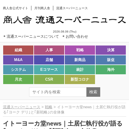
商人舎公式サイト
月刊商人舎
流通スーパーニュース
2026.08.06 (Thu)
流通スーパーニュースについて
お問い合わせ
組織
人事
戦略
決算
M&A
店舗
新商品
販促
システム
Eコマース
統計
海外
月次
CSR
新型コロナ
流通スーパーニュース
>
戦略
> イトーヨーカ堂news｜土居仁執行役が語
る｢ヨーク デリ｣と｢新戦略｣の全体像
イトーヨーカ堂news｜土居仁執行役が語る