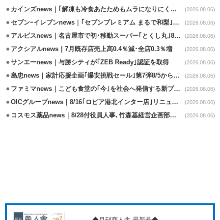
カインズnews｜｢解凍も冷食あたためもムラになりにくいフラットレンジ｣発売
(2026.08.06)
セブンｰイレブンnews｜｢セブンプレミアム まるで和梨｣8/11から順次発売
(2026.08.06)
アルビスnews｜名古屋市で初･移動スーパー｢とくし丸｣8/4運行開始
(2026.08.06)
アクシアルnews｜7月既存店売上高0.4％減･全店0.3％増
(2026.08.06)
サンエーnews｜与勝シティが｢ZEB Ready｣認証を取得
(2026.08.06)
島忠news｜家計応援企画｢爆安挑戦セール｣第7弾8/5から開催
(2026.08.06)
ファミマnews｜こども食堂の｢今｣を社会へ発信する新プロジェクト始動
(2026.08.06)
OICグループnews｜8/16｢ロピア港北インター店｣リニューアル/食品売場拡大
(2026.08.06)
コスモス薬品news｜8/28付役員人事､竹森基経営企画部長が取締役昇格
(2026.08.06)
◆月刊商人舎 最新号◆