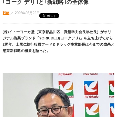
｢ヨーク デリ｣と｢新戦略｣の全体像
戦略
／
2026年05月22日
(株)イトーヨーカ堂（東京都品川区、真船幸夫会長兼社長）がオリ
ジナル惣菜ブランド「YORK DELI(ヨークデリ)」を立ち上げてから
2周年。土居仁執行役員フード＆ドラッグ事業部長は今までの成果と
惣菜新戦略の概要を語った。