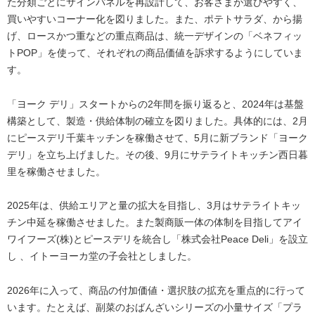
た分類ごとにサインパネルを再設計して、お客さまが選びやすく、
買いやすいコーナー化を図りました。また、ポテトサラダ、から揚
げ、ロースかつ重などの重点商品は、統一デザインの「ベネフィッ
トPOP」を使って、それぞれの商品価値を訴求するようにしていま
す。
「ヨーク デリ」スタートからの2年間を振り返ると、2024年は基盤
構築として、製造・供給体制の確立を図りました。具体的には、2月
にピースデリ千葉キッチンを稼働させて、5月に新ブランド「ヨーク
デリ」を立ち上げました。その後、9月にサテライトキッチン西日暮
里を稼働させました。
2025年は、供給エリアと量の拡大を目指し、3月はサテライトキッ
チン中延を稼働させました。また製商販一体の体制を目指してアイ
ワイフーズ(株)とピースデリを統合し「株式会社Peace Deli」を設立
し 、イトーヨーカ堂の子会社としました。
2026年に入って、商品の付加価値・選択肢の拡充を重点的に行って
います。たとえば、副菜のおばんざいシリーズの小量サイズ「プラ