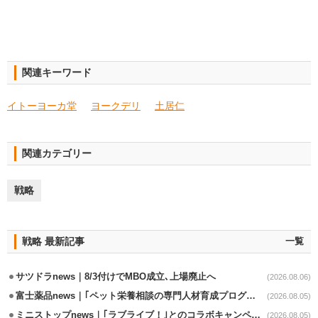
関連キーワード
イトーヨーカ堂
ヨークデリ
土居仁
関連カテゴリー
戦略
戦略 最新記事
一覧
サツドラnews｜8/3付けでMBO成立､上場廃止へ
(2026.08.06)
富士薬品news｜｢ペット栄養相談の専門人材育成プログラム｣7月から開始
(2026.08.05)
ミニストップnews｜｢ラブライブ！｣とのコラボキャンペーン8/5から開催
(2026.08.05)