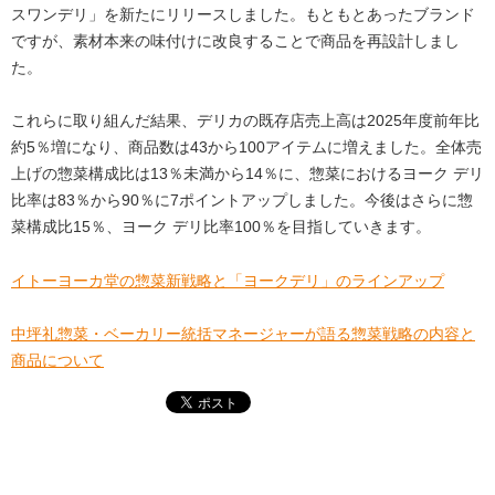
スワンデリ」を新たにリリースしました。もともとあったブランド
ですが、素材本来の味付けに改良することで商品を再設計しまし
た。
これらに取り組んだ結果、デリカの既存店売上高は2025年度前年比
約5％増になり、商品数は43から100アイテムに増えました。全体売
上げの惣菜構成比は13％未満から14％に、惣菜におけるヨーク デリ
比率は83％から90％に7ポイントアップしました。今後はさらに惣
菜構成比15％、ヨーク デリ比率100％を目指していきます。
イトーヨーカ堂の惣菜新戦略と「ヨークデリ」のラインアップ
中坪礼惣菜・ベーカリー統括マネージャーが語る惣菜戦略の内容と
商品について