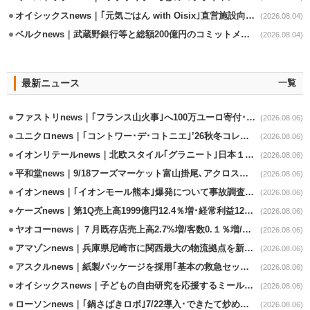
オイシックスnews｜｢元気ごはん with Oisix｣直営施設向けサービスを開始
(2026.08.04)
ベルクnews｜武蔵野銀行等と総額200億円のコミットメント契約
(2026.08.04)
最新ニュース
一覧
ファストリnews｜｢フランス山火事｣へ100万ユーロ寄付･衣料5万点も提供
(2026.08.06)
ユニクロnews｜｢コントワー･デ･コトニエ｣’26秋冬コレクション8/28発売
(2026.08.06)
イオンリテールnews｜北欧スタイル｢グラニート｣日本１号店を自由が丘に開業
(2026.08.06)
平和堂news｜9/18フーズマーケット富山掛尾､アクロスプラザ内に出店
(2026.08.06)
イオンnews｜｢イオンモール熊本｣爆発について事故調査委員会設置
(2026.08.06)
ケーズnews｜第1Q売上高1999億円12.4％増･経常利益125.0%増
(2026.08.06)
ヤオコーnews｜７月既存店売上高2.7%増/客数0.１％増/客単価2.6％増
(2026.08.06)
アマゾンnews｜兵庫県尼崎市に関西最大の物流拠点を新設・市内2拠点目
(2026.08.06)
アスクルnews｜紙製パッケージを採用｢基本の救急セット｣8/5発売
(2026.08.06)
オイシックスnews｜子どもの自由研究を応援するミールキット8/6発売
(2026.08.06)
ローソンnews｜｢鍋さばきロボ｣7/22導入･できたて炒めメニューを提供
(2026.08.06)