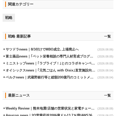
関連カテゴリー
戦略
戦略 最新記事
一覧
サツドラnews｜8/3付けでMBO成立､上場廃止へ
(2026.08.06)
富士薬品news｜｢ペット栄養相談の専門人材育成プログラム｣7月から開始
(2026.08.05)
ミニストップnews｜｢ラブライブ！｣とのコラボキャンペーン8/5から開催
(2026.08.05)
オイシックスnews｜｢元気ごはん with Oisix｣直営施設向けサービスを開始
(2026.08.04)
ベルクnews｜武蔵野銀行等と総額200億円のコミットメント契約
(2026.08.04)
最新ニュース
一覧
Weekly Review｜熊本地震/店舗の営業状況と家電チェーンの支援策
(2026.08.08)
Amazon news｜2Q営業収益2006億ドル13.7％増/AWS36.8％％増が貢献
(2026.08.07)