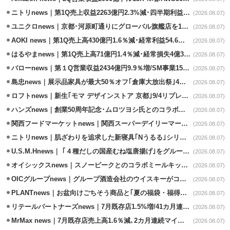
ニトリnews｜第1Q売上収益2263億円2.3%減･四半期利益1.4％減
(2026.08.07)
ユニクロnews｜京都･河原町通りにグローバル旗艦店を11/6開設
(2026.08.07)
AOKI news｜第1Q売上高430億円1.6％減･経常利益54.6％減
(2026.08.07)
はるやまnews｜第1Q売上高71億円1.4％減･経常損失4億3800万円
(2026.08.07)
バローnews｜第１Q営業収益2434億円9.9％増/SM事業15.5％増と絶好調
(2026.08.07)
島忠news｜展示品家具が最大50％オフ｢倉庫大放出祭｣4店舗限定で開催
(2026.08.07)
ロフトnews｜新生｢モマ デザインストア 京都｣9/4リプレイスオープン
(2026.08.07)
ハンズnews｜創業50周年記念･ムロツヨシ氏とのコラボ企画｢ムロハンズ｣開催
(2026.08.07)
関西フードマーケットnews｜関西スーパーデイリーマート蒲生店8/7改装
(2026.08.07)
ニトリnews｜肌ざわりを追求した新寝具｢Nうるる｣シリーズを発売
(2026.08.07)
U.S.M.Hnews｜ ｢４種だしの国産むね塩唐揚げ｣をグループ610店で共同販促
(2026.08.07)
オイシックスnews｜スノーピークとのコラボミールキット8/13発売
(2026.08.07)
OICグループnews｜グループ酒造会社のウイスキーがコンペティション受賞
(2026.08.07)
PLANTnews｜お盆向けごちそう商品と｢夏の福袋・福得カート｣8/8から開催
(2026.08.07)
リテールパートナーズnews｜7月既存店1.5%増/41カ月連続増
(2026.08.07)
MrMax news｜7月既存店売上高1.6％減､2カ月連続マイナス
(2026.08.07)