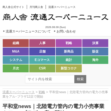
商人舎公式サイト
月刊商人舎
流通スーパーニュース
2026.08.09 (Sun)
流通スーパーニュースについて
お問い合わせ
組織
人事
戦略
決算
M&A
店舗
新商品
販促
システム
Eコマース
統計
海外
月次
CSR
新型コロナ
流通スーパーニュース
>
戦略
> 平和堂news｜北陸電力管内の電力小売事
業をアル･プラザ12店で開始
平和堂news｜北陸電力管内の電力小売事業