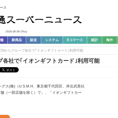
ース
2026.08.06 (Thu)
舗
新商品
販促
システム
Eコマース
統計
海外
ws｜5/29からグループ各社で｢イオンギフトカード｣利用可能
グループ各社で｢イオンギフトカード｣利用可能
ス(株)（U.S.M.H、東京都千代田区、井出武美社
店舗（一部店舗を除く）で」、「イオンギフトカー