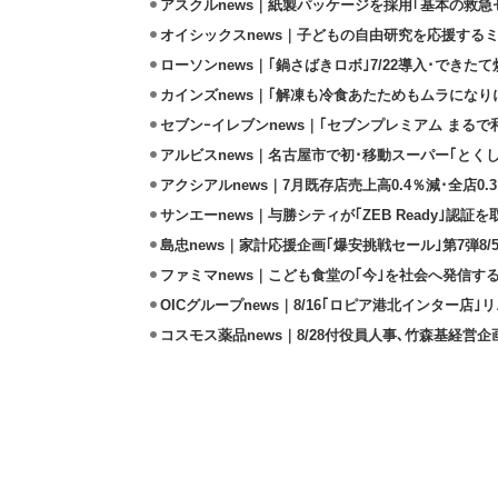
アスクルnews｜紙製パッケージを採用｢基本の救急セ
オイシックスnews｜子どもの自由研究を応援するミ
ローソンnews｜｢鍋さばきロボ｣7/22導入･できた
カインズnews｜｢解凍も冷食あたためもムラになり
セブンｰイレブンnews｜｢セブンプレミアム まるで和
アルビスnews｜名古屋市で初･移動スーパー｢とくし
アクシアルnews｜7月既存店売上高0.4％減･全店0.
サンエーnews｜与勝シティが｢ZEB Ready｣認証を
島忠news｜家計応援企画｢爆安挑戦セール｣第7弾8/
ファミマnews｜こども食堂の｢今｣を社会へ発信す
OICグループnews｜8/16｢ロピア港北インター店
コスモス薬品news｜8/28付役員人事､竹森基経営