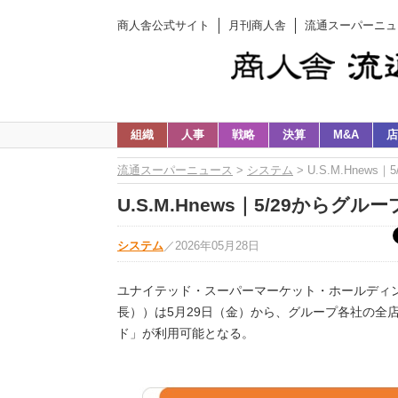
商人舎公式サイト
月刊商人舎
流通スーパーニュ
組織
人事
戦略
決算
M&A
店
流通スーパーニュース
>
システム
> U.S.M.Hne
U.S.M.Hnews｜5/29から
システム
／
2026年05月28日
ユナイテッド・スーパーマーケット・ホールディング
長））は5月29日（金）から、グループ各社の全
ド」が利用可能となる。