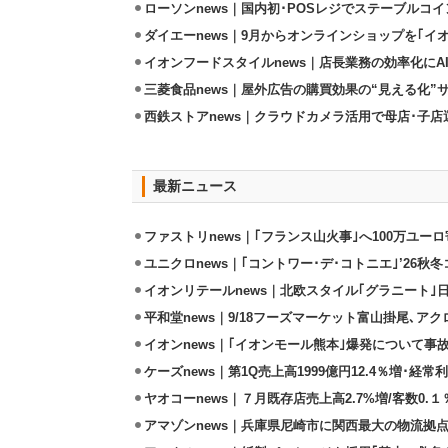
ローソンnews｜国内初･POSレジでステーブルコ
ダイエーnews｜9月からオンラインショップを｢イ
イオンフードスタイルnews｜店長業務の効率化にA
三菱食品news｜屋外広告の購買効果の“見える化”
西鉄ストアnews｜クラウドカメラ活用で母店･子
最新ニュース
ファストリnews｜｢フランス山火事｣へ100万ユー
ユニクロnews｜｢コントワー･デ･コトニエ｣’26秋冬
イオンリテールnews｜北欧スタイル｢グラニート｣
平和堂news｜9/18フーズマーケット富山掛尾､ア
イオンnews｜｢イオンモール熊本｣爆発について事
ケーズnews｜第1Q売上高1999億円12.4％増･経常利
ヤオコーnews｜７月既存店売上高2.7%増/客数0.１
アマゾンnews｜兵庫県尼崎市に関西最大の物流拠