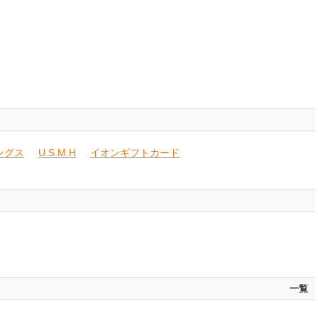
ングス
U.S.M.H
イオンギフトカード
一覧