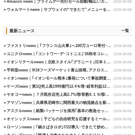
Amazon news｜プライムデー先行セール始動/幅広いカテゴリーで割引き
(2026.06.09)
ウォルマートnews｜サブウェイの“できたて”メニューを最短30分で配送
(2026.06.08)
最新ニュース
一覧
ファストリnews｜｢フランス山火事｣へ100万ユーロ寄付･衣料5万点も提供
(2026.08.06)
ユニクロnews｜｢コントワー･デ･コトニエ｣’26秋冬コレクション8/28発売
(2026.08.06)
イオンリテールnews｜北欧スタイル｢グラニート｣日本１号店を自由が丘に開業
(2026.08.06)
平和堂news｜9/18フーズマーケット富山掛尾､アクロスプラザ内に出店
(2026.08.06)
イオンnews｜｢イオンモール熊本｣爆発について事故調査委員会設置
(2026.08.06)
ケーズnews｜第1Q売上高1999億円12.4％増･経常利益125.0%増
(2026.08.06)
ヤオコーnews｜７月既存店売上高2.7%増/客数0.１％増/客単価2.6％増
(2026.08.06)
アマゾンnews｜兵庫県尼崎市に関西最大の物流拠点を新設・市内2拠点目
(2026.08.06)
アスクルnews｜紙製パッケージを採用｢基本の救急セット｣8/5発売
(2026.08.06)
オイシックスnews｜子どもの自由研究を応援するミールキット8/6発売
(2026.08.06)
ローソンnews｜｢鍋さばきロボ｣7/22導入･できたて炒めメニューを提供
(2026.08.06)