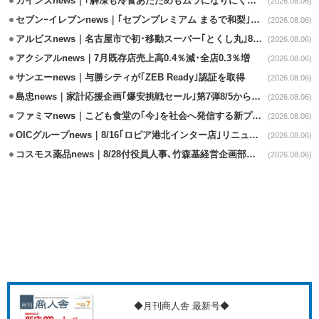
カインズnews｜｢解凍も冷食あたためもムラになりにくいフラットレンジ｣発売
(2026.08.06)
セブンｰイレブンnews｜｢セブンプレミアム まるで和梨｣8/11から順次発売
(2026.08.06)
アルビスnews｜名古屋市で初･移動スーパー｢とくし丸｣8/4運行開始
(2026.08.06)
アクシアルnews｜7月既存店売上高0.4％減･全店0.3％増
(2026.08.06)
サンエーnews｜与勝シティが｢ZEB Ready｣認証を取得
(2026.08.06)
島忠news｜家計応援企画｢爆安挑戦セール｣第7弾8/5から開催
(2026.08.06)
ファミマnews｜こども食堂の｢今｣を社会へ発信する新プロジェクト始動
(2026.08.06)
OICグループnews｜8/16｢ロピア港北インター店｣リニューアル/食品売場拡大
(2026.08.06)
コスモス薬品news｜8/28付役員人事､竹森基経営企画部長が取締役昇格
(2026.08.06)
◆月刊商人舎 最新号◆