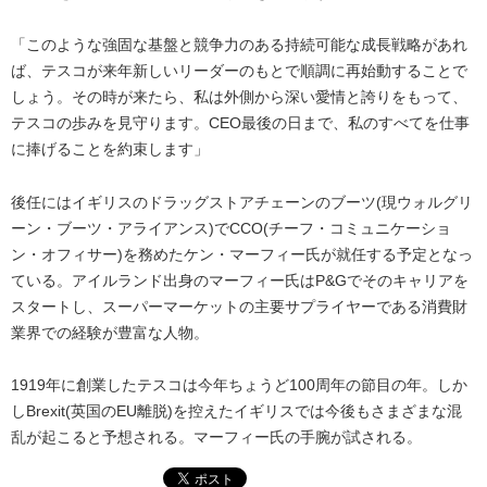
「このような強固な基盤と競争力のある持続可能な成長戦略があれ
ば、テスコが来年新しいリーダーのもとで順調に再始動することで
しょう。その時が来たら、私は外側から深い愛情と誇りをもって、
テスコの歩みを見守ります。CEO最後の日まで、私のすべてを仕事
に捧げることを約束します」
後任にはイギリスのドラッグストアチェーンのブーツ(現ウォルグリ
ーン・ブーツ・アライアンス)でCCO(チーフ・コミュニケーショ
ン・オフィサー)を務めたケン・マーフィー氏が就任する予定となっ
ている。アイルランド出身のマーフィー氏はP&Gでそのキャリアを
スタートし、スーパーマーケットの主要サプライヤーである消費財
業界での経験が豊富な人物。
1919年に創業したテスコは今年ちょうど100周年の節目の年。しか
しBrexit(英国のEU離脱)を控えたイギリスでは今後もさまざまな混
乱が起こると予想される。マーフィー氏の手腕が試される。