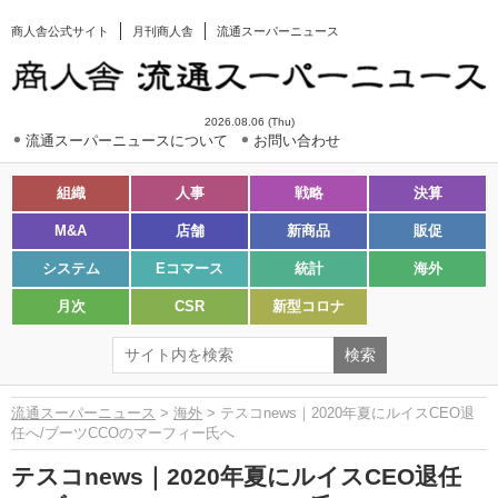
商人舎公式サイト
月刊商人舎
流通スーパーニュース
2026.08.06 (Thu)
流通スーパーニュースについて
お問い合わせ
組織
人事
戦略
決算
M&A
店舗
新商品
販促
システム
Eコマース
統計
海外
月次
CSR
新型コロナ
流通スーパーニュース
>
海外
> テスコnews｜2020年夏にルイスCEO退
任へ/ブーツCCOのマーフィー氏へ
テスコnews｜2020年夏にルイスCEO退任