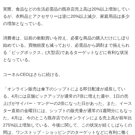
実際、食品などの生活必需品の既存店売上高は20%以上増加してい
るが、衣料品とアクセサリーは逆に20%以上減少、家庭用品は多少
の増加となっている。
消費者は、以前の衝動買いを控え、必要な商品の購入だけにしぼり
始めている。買物頻度も減っており、必需品から調剤まで揃えられ
る「ビッグボックス」(大型店)であるターゲットなどに有利な状況
となっている。
コーネルCEOはさらに続ける。
「オンライン販売は傘下のシップトによる即日配達が成長してい
る。4月には店舗ピックアップが通常の7倍に増えた週や、1日の売
上げがサイバー・マンデーの2倍になった日があった。また、イース
ター直前の金曜日には、シップトの販売量が通常の1週間分にもなっ
た。4月は、今のところ既存店でのオンラインによる売上高が前年比
275%以上増加している。今後に関して、この状況が続くしばらくの
間は、ワンストップ・ショッピングのターゲットなどに有利に働く