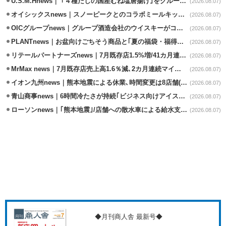
U.S.M.Hnews｜ ｢４種だしの国産むね塩唐揚げ｣をグループ610店で共同販促
(2026.08.07)
オイシックスnews｜スノーピークとのコラボミールキット8/13発売
(2026.08.07)
OICグループnews｜グループ酒造会社のウイスキーがコンペティション受賞
(2026.08.07)
PLANTnews｜お盆向けごちそう商品と｢夏の福袋・福得カート｣8/8から開催
(2026.08.07)
リテールパートナーズnews｜7月既存店1.5%増/41カ月連続増
(2026.08.07)
MrMax news｜7月既存店売上高1.6％減､2カ月連続マイナス
(2026.08.07)
イオン九州news｜熊本地震による休業､時間変更は8店舗(8/7時点)
(2026.08.07)
青山商事news｜6時間冷たさが持続｢ビジネス向けアイスベスト｣発売
(2026.08.07)
ローソンnews｜｢熊本地震｣/店舗への散水車による給水支援を開始
(2026.08.07)
◆月刊商人舎 最新号◆