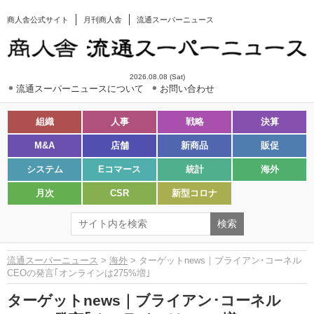
商人舎公式サイト
月刊商人舎
流通スーパーニュース
2026.08.08 (Sat)
流通スーパーニュースについて
お問い合わせ
組織
人事
戦略
決算
M&A
店舗
新商品
販促
システム
Eコマース
統計
海外
月次
CSR
新型コロナ
流通スーパーニュース
>
海外
> ターゲットnews｜ブライアン･コーネル
CEOの発言｢オンラインは275%増｣
ターゲットnews｜ブライアン･コーネル