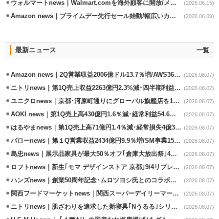
ウォルマートnews｜Walmart.comを海外顧客に開放/メキシコへ配送開始
(2026.06.15)
Amazon news｜プライムデー先行セール始動/幅広いカテゴリーで割引き
(2026.06.09)
最新ニュース
一覧
Amazon news｜2Q営業収益2006億ドル13.7％増/AWS36.8％％増が貢献
(2026.08.07)
ニトリnews｜第1Q売上収益2263億円2.3%減･四半期利益1.4％減
(2026.08.07)
ユニクロnews｜京都･河原町通りにグローバル旗艦店を11/6開設
(2026.08.07)
AOKI news｜第1Q売上高430億円1.6％減･経常利益54.6％減
(2026.08.07)
はるやまnews｜第1Q売上高71億円1.4％減･経常損失4億3800万円
(2026.08.07)
バローnews｜第１Q営業収益2434億円9.9％増/SM事業15.5％増と絶好調
(2026.08.07)
島忠news｜展示品家具が最大50％オフ｢倉庫大放出祭｣4店舗限定で開催
(2026.08.07)
ロフトnews｜新生｢モマ デザインストア 京都｣9/4リプレイスオープン
(2026.08.07)
ハンズnews｜創業50周年記念･ムロツヨシ氏とのコラボ企画｢ムロハンズ｣開催
(2026.08.07)
関西フードマーケットnews｜関西スーパーデイリーマート蒲生店8/7改装
(2026.08.07)
ニトリnews｜肌ざわりを追求した新寝具｢Nうるる｣シリーズを発売
(2026.08.07)