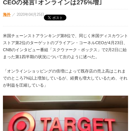
CEOの発言｢オンラインは275%増｣
海外
／
2020年04月25日
米国チェーンストアランキング第8位で、同じく米国ディスカウント
ストア第2位のターゲットのブライアン・コーネルCEOが4月23日、
CNBのインタビュー番組「スクウァーク・ボックス」で2月2日に始
まった第1四半期の状況について次のように述べた。
「オンラインショッピングの倍増によって既存店の売上高はこれま
でのところ7%以上増加しているが、経費も増大しているため、それ
が利益を圧縮している」