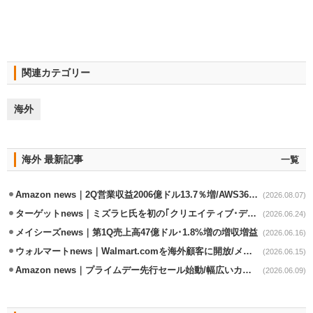
関連カテゴリー
海外
海外 最新記事
一覧
Amazon news｜2Q営業収益2006億ドル13.7％増/AWS36.8％％増が貢献
(2026.08.07)
ターゲットnews｜ミズラヒ氏を初の｢クリエイティブ･ディレクター｣に起用
(2026.06.24)
メイシーズnews｜第1Q売上高47億ドル･1.8%増の増収増益
(2026.06.16)
ウォルマートnews｜Walmart.comを海外顧客に開放/メキシコへ配送開始
(2026.06.15)
Amazon news｜プライムデー先行セール始動/幅広いカテゴリーで割引き
(2026.06.09)