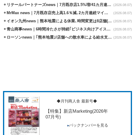
リテールパートナーズnews｜7月既存店1.5%増/41カ月連続増
(2026.08.07)
MrMax news｜7月既存店売上高1.6％減､2カ月連続マイナス
(2026.08.07)
イオン九州news｜熊本地震による休業､時間変更は8店舗(8/7時点)
(2026.08.07)
青山商事news｜6時間冷たさが持続｢ビジネス向けアイスベスト｣発売
(2026.08.07)
ローソンnews｜｢熊本地震｣/店舗への散水車による給水支援を開始
(2026.08.07)
◆月刊商人舎 最新号◆
【特集】新店Marketing
(2026年
07月号)
バックナンバーを見る