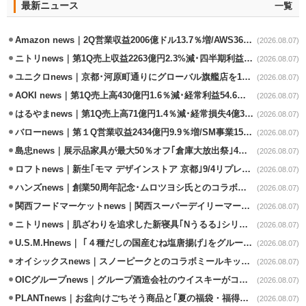
最新ニュース
一覧
Amazon news｜2Q営業収益2006億ドル13.7％増/AWS36.8％％増が貢献
(2026.08.07)
ニトリnews｜第1Q売上収益2263億円2.3%減･四半期利益1.4％減
(2026.08.07)
ユニクロnews｜京都･河原町通りにグローバル旗艦店を11/6開設
(2026.08.07)
AOKI news｜第1Q売上高430億円1.6％減･経常利益54.6％減
(2026.08.07)
はるやまnews｜第1Q売上高71億円1.4％減･経常損失4億3800万円
(2026.08.07)
バローnews｜第１Q営業収益2434億円9.9％増/SM事業15.5％増と絶好調
(2026.08.07)
島忠news｜展示品家具が最大50％オフ｢倉庫大放出祭｣4店舗限定で開催
(2026.08.07)
ロフトnews｜新生｢モマ デザインストア 京都｣9/4リプレイスオープン
(2026.08.07)
ハンズnews｜創業50周年記念･ムロツヨシ氏とのコラボ企画｢ムロハンズ｣開催
(2026.08.07)
関西フードマーケットnews｜関西スーパーデイリーマート蒲生店8/7改装
(2026.08.07)
ニトリnews｜肌ざわりを追求した新寝具｢Nうるる｣シリーズを発売
(2026.08.07)
U.S.M.Hnews｜ ｢４種だしの国産むね塩唐揚げ｣をグループ610店で共同販促
(2026.08.07)
オイシックスnews｜スノーピークとのコラボミールキット8/13発売
(2026.08.07)
OICグループnews｜グループ酒造会社のウイスキーがコンペティション受賞
(2026.08.07)
PLANTnews｜お盆向けごちそう商品と｢夏の福袋・福得カート｣8/8から開催
(2026.08.07)