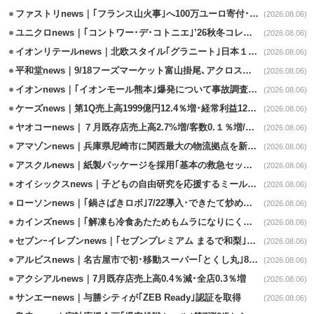
ファストリnews｜｢フランス山火事｣へ100万ユーロ寄付･衣料5万点も提供
(2026.08.06)
ユニクロnews｜｢コントワー･デ･コトニエ｣’26秋冬コレクション8/28発売
(2026.08.06)
イオンリテールnews｜北欧スタイル｢グラニート｣日本１号店を自由が丘に開業
(2026.08.06)
平和堂news｜9/18フーズマーケット富山掛尾､アクロスプラザ内に出店
(2026.08.06)
イオンnews｜｢イオンモール熊本｣爆発について事故調査委員会設置
(2026.08.06)
ケーズnews｜第1Q売上高1999億円12.4％増･経常利益125.0%増
(2026.08.06)
ヤオコーnews｜７月既存店売上高2.7%増/客数0.１％増/客単価2.6％増
(2026.08.06)
アマゾンnews｜兵庫県尼崎市に関西最大の物流拠点を新設・市内2拠点目
(2026.08.06)
アスクルnews｜紙製パッケージを採用｢基本の救急セット｣8/5発売
(2026.08.06)
オイシックスnews｜子どもの自由研究を応援するミールキット8/6発売
(2026.08.06)
ローソンnews｜｢鍋さばきロボ｣7/22導入･できたて炒めメニューを提供
(2026.08.06)
カインズnews｜｢解凍も冷食あたためもムラになりにくいフラットレンジ｣発売
(2026.08.06)
セブンｰイレブンnews｜｢セブンプレミアム まるで和梨｣8/11から順次発売
(2026.08.06)
アルビスnews｜名古屋市で初･移動スーパー｢とくし丸｣8/4運行開始
(2026.08.06)
アクシアルnews｜7月既存店売上高0.4％減･全店0.3％増
(2026.08.06)
サンエーnews｜与勝シティが｢ZEB Ready｣認証を取得
(2026.08.06)