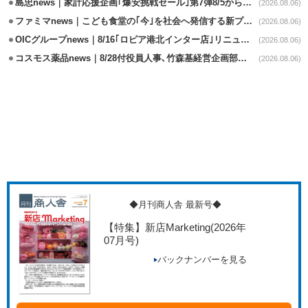
島忠news｜家計応援企画｢爆安挑戦セール｣第7弾8/5から開催
(2026.08.06)
ファミマnews｜こども食堂の｢今｣を社会へ発信する新プロジェクト始動
(2026.08.06)
OICグループnews｜8/16｢ロピア港北インター店｣リニューアル/食品売場拡大
(2026.08.06)
コスモス薬品news｜8/28付役員人事､竹森基経営企画部長が取締役昇格
(2026.08.06)
◆月刊商人舎 最新号◆
【特集】新店Marketing
(2026年
07月号)
バックナンバーを見る