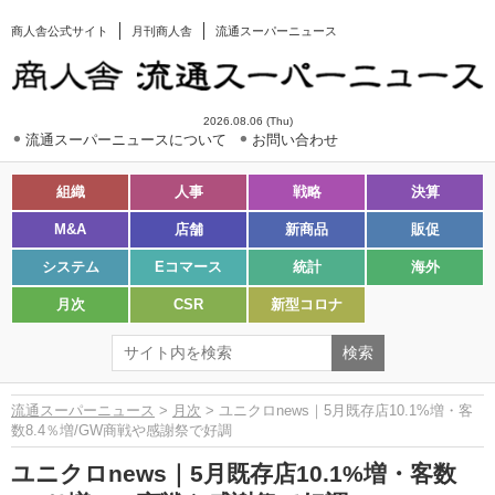
商人舎公式サイト
月刊商人舎
流通スーパーニュース
2026.08.06 (Thu)
流通スーパーニュースについて
お問い合わせ
組織
人事
戦略
決算
M&A
店舗
新商品
販促
システム
Eコマース
統計
海外
月次
CSR
新型コロナ
流通スーパーニュース
>
月次
> ユニクロnews｜5月既存店10.1%増・客
数8.4％増/GW商戦や感謝祭で好調
ユニクロnews｜5月既存店10.1%増・客数