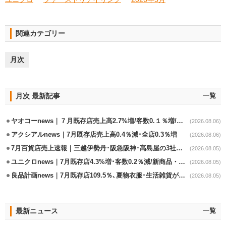
関連カテゴリー
月次
月次 最新記事
一覧
ヤオコーnews｜７月既存店売上高2.7%増/客数0.１％増/客単価2.6％増
(2026.08.06)
アクシアルnews｜7月既存店売上高0.4％減･全店0.3％増
(2026.08.06)
7月百貨店売上速報｜三越伊勢丹･阪急阪神･高島屋の3社は増収
(2026.08.05)
ユニクロnews｜7月既存店4.3%増･客数0.2％減/新商品・夏物商品が好調
(2026.08.05)
良品計画news｜7月既存店109.5％､夏物衣服･生活雑貨が好調
(2026.08.05)
最新ニュース
一覧