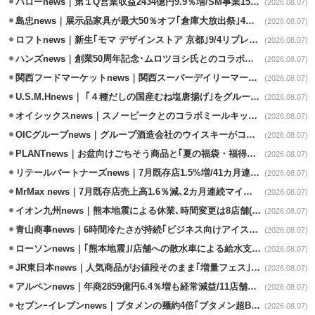
バローnews｜第１Q営業収益2434億円9.9％増/SM事業15.5％増と絶好調
(2026.08.07)
島忠news｜展示品家具が最大50％オフ｢倉庫大放出祭｣4店舗限定で開催
(2026.08.07)
ロフトnews｜新生｢モマ デザインストア 京都｣9/4リプレイスオープン
(2026.08.07)
ハンズnews｜創業50周年記念･ムロツヨシ氏とのコラボ企画｢ムロハンズ｣開催
(2026.08.07)
関西フードマーケットnews｜関西スーパーデイリーマート蒲生店8/7改装
(2026.08.07)
U.S.M.Hnews｜ ｢４種だしの国産むね塩唐揚げ｣をグループ610店で共同販促
(2026.08.07)
オイシックスnews｜スノーピークとのコラボミールキット8/13発売
(2026.08.07)
OICグループnews｜グループ酒造会社のウイスキーがコンペティション受賞
(2026.08.07)
PLANTnews｜お盆向けごちそう商品と｢夏の福袋・福得カート｣8/8から開催
(2026.08.07)
リテールパートナーズnews｜7月既存店1.5%増/41カ月連続増
(2026.08.07)
MrMax news｜7月既存店売上高1.6％減､2カ月連続マイナス
(2026.08.07)
イオン九州news｜熊本地震による休業､時間変更は8店舗(8/7時点)
(2026.08.07)
青山商事news｜6時間冷たさが持続｢ビジネス向けアイスベスト｣発売
(2026.08.07)
ローソンnews｜｢熊本地震｣/店舗への散水車による給水支援を開始
(2026.08.07)
JR東日本news｜人気商品がお値段そのまま｢増量フェス｣8/18から開催
(2026.08.07)
アルペンnews｜年商2859億円6.4％増も経常減益/11店舗出店､4店閉鎖
(2026.08.07)
セブンｰイレブンnews｜ブタメンの麺約4倍｢ブタメン超BIG｣8/11から限定発売
(2026.08.07)