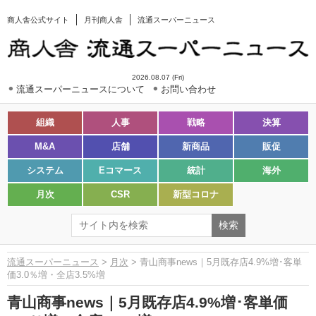
商人舎公式サイト
月刊商人舎
流通スーパーニュース
2026.08.07 (Fri)
流通スーパーニュースについて
お問い合わせ
組織
人事
戦略
決算
M&A
店舗
新商品
販促
システム
Eコマース
統計
海外
月次
CSR
新型コロナ
流通スーパーニュース
>
月次
> 青山商事news｜5月既存店4.9%増･客単
価3.0％増・全店3.5%増
青山商事news｜5月既存店4.9%増･客単価