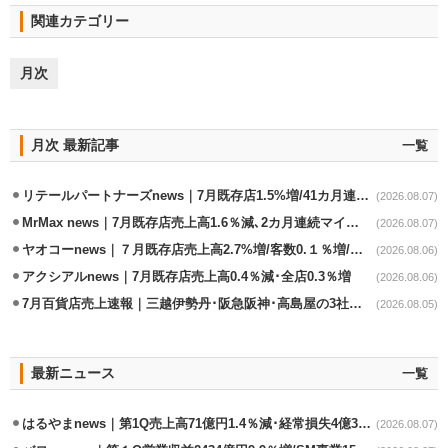
関連カテゴリー
月次
月次 最新記事
一覧
リテールパートナーズnews｜7月既存店1.5%増/41カ月連続増
(2026.08.07)
MrMax news｜7月既存店売上高1.6％減､2カ月連続マイナス
(2026.08.07)
ヤオコーnews｜７月既存店売上高2.7%増/客数0.１％増/客単価2.6％増
(2026.08.06)
アクシアルnews｜7月既存店売上高0.4％減･全店0.3％増
(2026.08.06)
7月百貨店売上速報｜三越伊勢丹･阪急阪神･高島屋の3社は増収
(2026.08.05)
最新ニュース
一覧
はるやまnews｜第1Q売上高71億円1.4％減･経常損失4億3800万円
(2026.08.07)