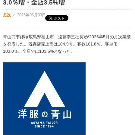
3.0％増・全店3.5%増
月次
／
2026年06月09日
青山商事(株)(広島県福山市、遠藤泰三社長)が2026年5月の月次業績
を発表した。既存店売上高は104.9％。客数101.8％、客単価
103.0％。全店では103.5%となった。