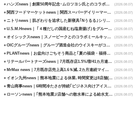
ハンズnews｜創業50周年記念･ムロツヨシ氏とのコラボ企画｢ムロハンズ｣開催
(2026.08.07)
関西フードマーケットnews｜関西スーパーデイリーマート蒲生店8/7改装
(2026.08.07)
ニトリnews｜肌ざわりを追求した新寝具｢Nうるる｣シリーズを発売
(2026.08.07)
U.S.M.Hnews｜ ｢４種だしの国産むね塩唐揚げ｣をグループ610店で共同販促
(2026.08.07)
オイシックスnews｜スノーピークとのコラボミールキット8/13発売
(2026.08.07)
OICグループnews｜グループ酒造会社のウイスキーがコンペティション受賞
(2026.08.07)
PLANTnews｜お盆向けごちそう商品と｢夏の福袋・福得カート｣8/8から開催
(2026.08.07)
リテールパートナーズnews｜7月既存店1.5%増/41カ月連続増
(2026.08.07)
MrMax news｜7月既存店売上高1.6％減､2カ月連続マイナス
(2026.08.07)
イオン九州news｜熊本地震による休業､時間変更は8店舗(8/7時点)
(2026.08.07)
青山商事news｜6時間冷たさが持続｢ビジネス向けアイスベスト｣発売
(2026.08.07)
ローソンnews｜｢熊本地震｣/店舗への散水車による給水支援を開始
(2026.08.07)