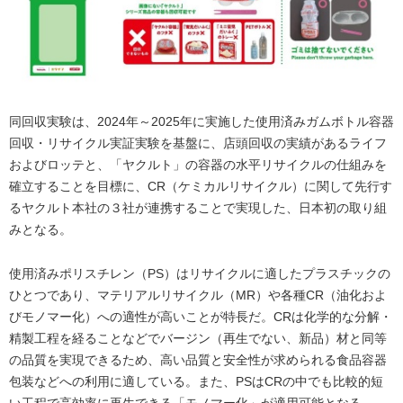
同回収実験は、2024年～2025年に実施した使用済みガムボトル容器
回収・リサイクル実証実験を基盤に、店頭回収の実績があるライフ
およびロッテと、「ヤクルト」の容器の水平リサイクルの仕組みを
確立することを目標に、CR（ケミカルリサイクル）に関して先行す
るヤクルト本社の３社が連携することで実現した、日本初の取り組
みとなる。
使用済みポリスチレン（PS）はリサイクルに適したプラスチックの
ひとつであり、マテリアルリサイクル（MR）や各種CR（油化およ
びモノマー化）への適性が高いことが特長だ。CRは化学的な分解・
精製工程を経ることなどでバージン（再生でない、新品）材と同等
の品質を実現できるため、高い品質と安全性が求められる食品容器
包装などへの利用に適している。また、PSはCRの中でも比較的短
い工程で高効率に再生できる「モノマー化」が適用可能となる。