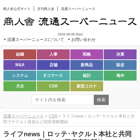
商人舎公式サイト
月刊商人舎
流通スーパーニュース
2026.08.08 (Sat)
流通スーパーニュースについて
お問い合わせ
組織
人事
戦略
決算
M&A
店舗
新商品
販促
システム
Eコマース
統計
海外
月次
CSR
新型コロナ
流通スーパーニュース
>
CSR
> ライフnews｜ロッテ･ヤクルト本社と共
同でヤクルト容器など回収実験開始
ライフnews｜ロッテ･ヤクルト本社と共同