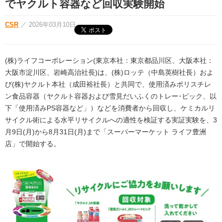
でヤクルト容器など回収実験開始
CSR
／
2026年03月10日
(株)ライフコーポレーション(東京本社：東京都品川区、大阪本社：
大阪市淀川区、岩崎高治社長)は、(株)ロッテ（中島英樹社長）およ
び(株)ヤクルト本社（成田裕社長）と共同で、使用済みポリスチレ
ン食品容器（ヤクルト容器および雪見だいふくのトレー･ピック、以
下「使用済みPS容器など」）などを消費者から回収し、ケミカルリ
サイクル術による水平リサイクルへの適性を検証する実証実験を、3
月9日(月)から8月31日(月)まで「スーパーマーケット ライフ豊洲
店」で開始する。