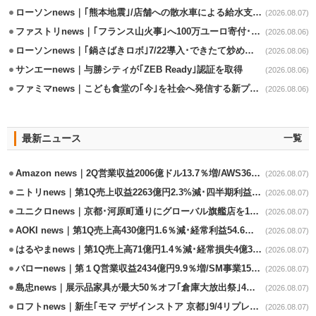
ローソンnews｜｢熊本地震｣/店舗への散水車による給水支援を開始
(2026.08.07)
ファストリnews｜｢フランス山火事｣へ100万ユーロ寄付･衣料5万点も提供
(2026.08.06)
ローソンnews｜｢鍋さばきロボ｣7/22導入･できたて炒めメニューを提供
(2026.08.06)
サンエーnews｜与勝シティが｢ZEB Ready｣認証を取得
(2026.08.06)
ファミマnews｜こども食堂の｢今｣を社会へ発信する新プロジェクト始動
(2026.08.06)
最新ニュース
一覧
Amazon news｜2Q営業収益2006億ドル13.7％増/AWS36.8％％増が貢献
(2026.08.07)
ニトリnews｜第1Q売上収益2263億円2.3%減･四半期利益1.4％減
(2026.08.07)
ユニクロnews｜京都･河原町通りにグローバル旗艦店を11/6開設
(2026.08.07)
AOKI news｜第1Q売上高430億円1.6％減･経常利益54.6％減
(2026.08.07)
はるやまnews｜第1Q売上高71億円1.4％減･経常損失4億3800万円
(2026.08.07)
バローnews｜第１Q営業収益2434億円9.9％増/SM事業15.5％増と絶好調
(2026.08.07)
島忠news｜展示品家具が最大50％オフ｢倉庫大放出祭｣4店舗限定で開催
(2026.08.07)
ロフトnews｜新生｢モマ デザインストア 京都｣9/4リプレイスオープン
(2026.08.07)