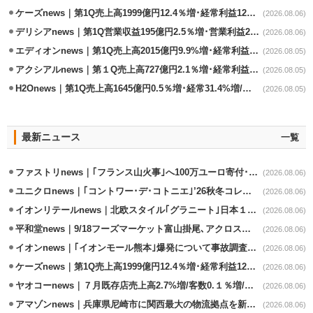
ケーズnews｜第1Q売上高1999億円12.4％増･経常利益125.0%増
(2026.08.06)
デリシアnews｜第1Q営業収益195億円2.5％増･営業利益27.8%減
(2026.08.06)
エディオンnews｜第1Q売上高2015億円9.9%増･経常利益127.5%増
(2026.08.05)
アクシアルnews｜第１Q売上高727億円2.1％増･経常利益6.6％減
(2026.08.05)
H2Onews｜第1Q売上高1645億円0.5％増･経常31.4%増/百貨店事業が伸長
(2026.08.05)
最新ニュース
一覧
ファストリnews｜｢フランス山火事｣へ100万ユーロ寄付･衣料5万点も提供
(2026.08.06)
ユニクロnews｜｢コントワー･デ･コトニエ｣’26秋冬コレクション8/28発売
(2026.08.06)
イオンリテールnews｜北欧スタイル｢グラニート｣日本１号店を自由が丘に開業
(2026.08.06)
平和堂news｜9/18フーズマーケット富山掛尾､アクロスプラザ内に出店
(2026.08.06)
イオンnews｜｢イオンモール熊本｣爆発について事故調査委員会設置
(2026.08.06)
ケーズnews｜第1Q売上高1999億円12.4％増･経常利益125.0%増
(2026.08.06)
ヤオコーnews｜７月既存店売上高2.7%増/客数0.１％増/客単価2.6％増
(2026.08.06)
アマゾンnews｜兵庫県尼崎市に関西最大の物流拠点を新設・市内2拠点目
(2026.08.06)