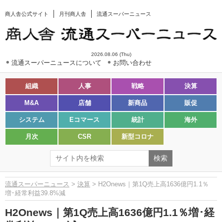
商人舎公式サイト
月刊商人舎
流通スーパーニュース
2026.08.06 (Thu)
流通スーパーニュースについて
お問い合わせ
組織
人事
戦略
決算
M&A
店舗
新商品
販促
システム
Eコマース
統計
海外
月次
CSR
新型コロナ
流通スーパーニュース
>
決算
> H2Onews｜第1Q売上高1636億円1.1％
増･経常利益39.8%減
H2Onews｜第1Q売上高1636億円1.1％増･経