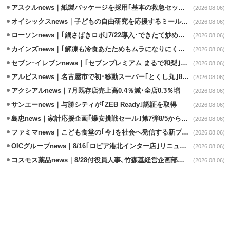
アスクルnews｜紙製パッケージを採用｢基本の救急セット｣8/5発売
(2026.08.06)
オイシックスnews｜子どもの自由研究を応援するミールキット8/6発売
(2026.08.06)
ローソンnews｜｢鍋さばきロボ｣7/22導入･できたて炒めメニューを提供
(2026.08.06)
カインズnews｜｢解凍も冷食あたためもムラになりにくいフラットレンジ｣発売
(2026.08.06)
セブンｰイレブンnews｜｢セブンプレミアム まるで和梨｣8/11から順次発売
(2026.08.06)
アルビスnews｜名古屋市で初･移動スーパー｢とくし丸｣8/4運行開始
(2026.08.06)
アクシアルnews｜7月既存店売上高0.4％減･全店0.3％増
(2026.08.06)
サンエーnews｜与勝シティが｢ZEB Ready｣認証を取得
(2026.08.06)
島忠news｜家計応援企画｢爆安挑戦セール｣第7弾8/5から開催
(2026.08.06)
ファミマnews｜こども食堂の｢今｣を社会へ発信する新プロジェクト始動
(2026.08.06)
OICグループnews｜8/16｢ロピア港北インター店｣リニューアル/食品売場拡大
(2026.08.06)
コスモス薬品news｜8/28付役員人事､竹森基経営企画部長が取締役昇格
(2026.08.06)