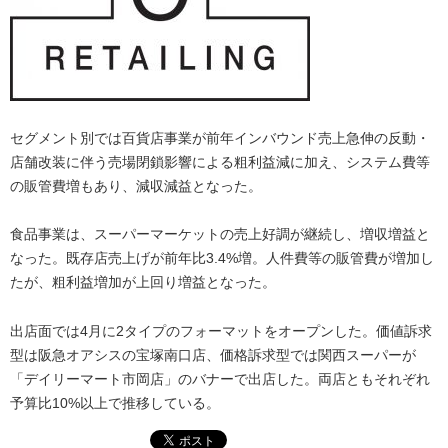
セグメント別では百貨店事業が前年インバウンド売上急伸の反動・
店舗改装に伴う売場閉鎖影響による粗利益減に加え、システム費等
の販管費増もあり、減収減益となった。
食品事業は、スーパーマーケットの売上好調が継続し、増収増益と
なった。既存店売上げが前年比3.4%増。人件費等の販管費が増加し
たが、粗利益増加が上回り増益となった。
出店面では4月に2タイプのフォーマットをオープンした。価値訴求
型は阪急オアシスの宝塚南口店、価格訴求型では関西スーパーが
「デイリーマート市岡店」のバナーで出店した。両店ともそれぞれ
予算比10%以上で推移している。