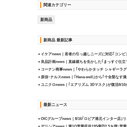
関連カテゴリー
新商品
新商品 最新記事
イケアnews｜若者の引っ越しニーズに対応｢コンピ
良品計画news｜直線裁ちを生かした｢まっすぐ仕立
コーナン商事news｜｢やわらかタッチ シャギーラグ
原信･ナルスnews｜｢Hana-well｣から｢十全梨なす漬
ユニクロnews｜｢エアリズム 3Dマスク｣が復活8/1
最新ニュース
OICグループnews｜8/16｢ロピア港北インター店
デリシアnews｜第1Q営業収益195億円2.5％増･営業