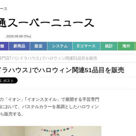
ース
2026.08.06 (Thu)
舗
新商品
販促
システム
Eコマース
統計
海外
芸専門店｢パンドラハウス｣でハロウィン関連51品目を販売
ドラハウス｣でハロウィン関連51品目を販売
国の「イオン」｢イオンスタイル」で展開する手芸専門
250店舗において、パステルカラーを基調としたハロウィン
から販売する。