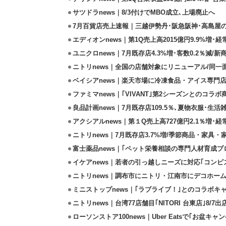
サツドラnews｜8/3付けでMBO成立､上場廃止へ
7月百貨店売上速報｜三越伊勢丹･阪急阪神･高島屋
エディオンnews｜第1Q売上高2015億円9.9%増･経常
ユニクロnews｜7月既存店4.3%増･客数0.2％減/
ニトリnews｜全国の店舗対象にリニューアル/同一
ベイシアnews｜楽天市場に冷凍食品・アイス専門店
ファミマnews｜｢VIVANT｣第2シーズンとのコラボ商
良品計画news｜7月既存店109.5％､夏物衣服･生活
アクシアルnews｜第１Q売上高727億円2.1％増･経
ニトリnews｜7月既存店3.7%増/季節商品・家具
富士薬品news｜｢ペット栄養相談の専門人材育成プ
イケアnews｜若者の引っ越しニーズに対応｢コンピ
ニトリnews｜調布市にニトリ・江南市にデコホーム
ミニストップnews｜｢ラブライブ！｣とのコラボキャ
ニトリnews｜台湾77店舗目｢NITORI 台東店｣8/7出
ローソンストア100news｜Uber Eatsで｢お盆キャン