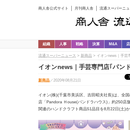
商人舎公式サイト
月刊商人舎
流通スーパーニュ
組織
人事
戦略
決算
M&A
店
流通スーパーニュース
>
新商品
> イオンnews｜手
イオンnews｜手芸専門店｢パン
新商品
／
2020年08月21日
イオン(株)(千葉市美浜区、吉田昭夫社長)は、全
店「Pandora Ｈouse(パンドラハウス)」約
関連のハンドクラフト商品51品目を8月22日(土)