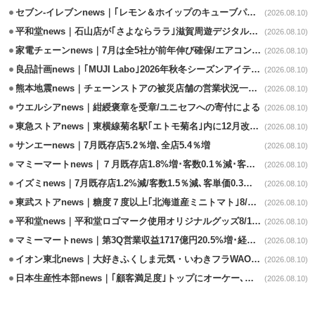
セブン-イレブンnews｜｢レモン＆ホイップのキューブパン｣8/11発売
(2026.08.10)
平和堂news｜石山店が｢さよならララ｣滋賀周遊デジタルラリースポットに選定
(2026.08.10)
家電チェーンnews｜7月は全5社が前年伸び確保/エアコン､テレビが好調
(2026.08.10)
良品計画news｜｢MUJI Labo｣2026年秋冬シーズンアイテム発売
(2026.08.10)
熊本地震news｜チェーンストアの被災店舗の営業状況一覧(8/10時点)
(2026.08.10)
ウエルシアnews｜紺綬褒章を受章/ユニセフへの寄付による
(2026.08.10)
東急ストアnews｜東横線菊名駅｢エトモ菊名｣内に12月改装オープン
(2026.08.10)
サンエーnews｜7月既存店5.2％増､全店5.4％増
(2026.08.10)
マミーマートnews｜７月既存店1.8%増･客数0.1％減･客単価1.9％増
(2026.08.10)
イズミnews｜7月既存店1.2%減/客数1.5％減､客単価0.3％増
(2026.08.10)
東武ストアnews｜糖度７度以上｢北海道産ミニトマト｣8/11販売
(2026.08.10)
平和堂news｜平和堂ロゴマーク使用オリジナルグッズ8/10販売開始
(2026.08.10)
マミーマートnews｜第3Q営業収益1717億円20.5%増･経常利益3.6%増
(2026.08.10)
イオン東北news｜大好きふくしま元気・いわきフラWAONの利用金額一部寄付
(2026.08.10)
日本生産性本部news｜｢顧客満足度｣トップにオーケー､コスモス薬品など選出
(2026.08.10)