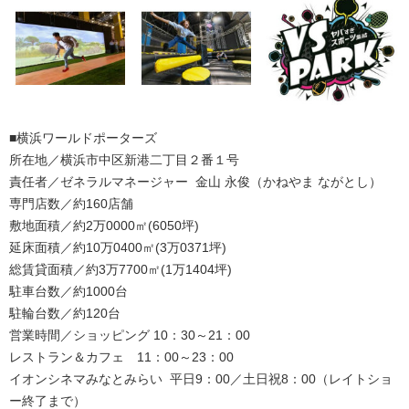
■横浜ワールドポーターズ
所在地／横浜市中区新港二丁目２番１号
責任者／ゼネラルマネージャー 金山 永俊（かねやま ながとし）
専門店数／約160店舗
敷地面積／約2万0000㎡(6050坪)
延床面積／約10万0400㎡(3万0371坪)
総賃貸面積／約3万7700㎡(1万1404坪)
駐車台数／約1000台
駐輪台数／約120台
営業時間／ショッピング 10：30～21：00
レストラン＆カフェ 11：00～23：00
イオンシネマみなとみらい 平日9：00／土日祝8：00（レイトショ
ー終了まで）