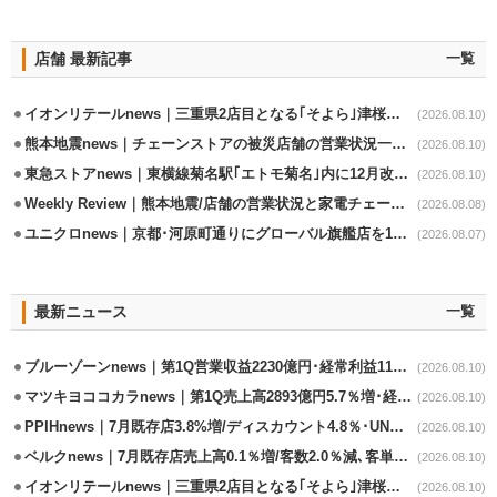
店舗 最新記事
一覧
イオンリテールnews｜三重県2店目となる｢そよら｣津桜橋9/11オープン
(2026.08.10)
熊本地震news｜チェーンストアの被災店舗の営業状況一覧(8/10時点)
(2026.08.10)
東急ストアnews｜東横線菊名駅｢エトモ菊名｣内に12月改装オープン
(2026.08.10)
Weekly Review｜熊本地震/店舗の営業状況と家電チェーンの支援策
(2026.08.08)
ユニクロnews｜京都･河原町通りにグローバル旗艦店を11/6開設
(2026.08.07)
最新ニュース
一覧
ブルーゾーンnews｜第1Q営業収益2230億円･経常利益113億円/実質増収増益
(2026.08.10)
マツキヨココカラnews｜第1Q売上高2893億円5.7％増･経常利益8.8%増
(2026.08.10)
PPIHnews｜7月既存店3.8%増/ディスカウント4.8％･UNY0.3%増
(2026.08.10)
ベルクnews｜7月既存店売上高0.1％増/客数2.0％減､客単価2.1％増
(2026.08.10)
イオンリテールnews｜三重県2店目となる｢そよら｣津桜橋9/11オープン
(2026.08.10)