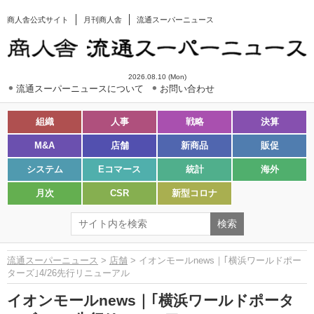
商人舎公式サイト
月刊商人舎
流通スーパーニュース
2026.08.10 (Mon)
流通スーパーニュースについて
お問い合わせ
組織
人事
戦略
決算
M&A
店舗
新商品
販促
システム
Eコマース
統計
海外
月次
CSR
新型コロナ
流通スーパーニュース
>
店舗
> イオンモールnews｜｢横浜ワールドポー
ターズ｣4/26先行リニューアル
イオンモールnews｜｢横浜ワールドポータ