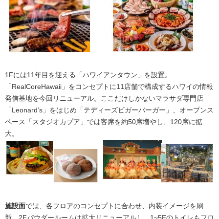
1Fには11年目を迎える「ハワイアンタウン」を設置。
「RealCoreHawaii」をコンセプトに11店舗で構成するハワイの情報
発信基地を今回リニューアル。ここだけしかないマラサダ専門店
「Leonard’s」をはじめ「テディーズビガーバーガー」、オープンス
ペース「スタジオカプア」では客席を約50席増やし、120席に拡
大。
施設面
では、各フロアのコンセプトに合わせ、内装イメージを刷
新。2Fパウダールームは拡大リニューアルし、1~5Fのトイレもフロ