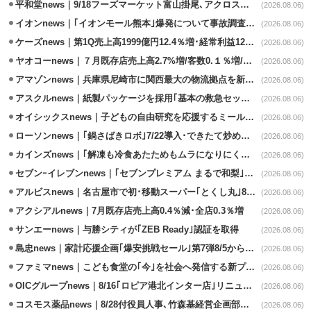
平和堂news｜9/18フーズマーケット富山掛尾､アクロスプラザ内に出店
(2026.08.06)
イオンnews｜｢イオンモール熊本｣爆発について事故調査委員会設置
(2026.08.06)
ケーズnews｜第1Q売上高1999億円12.4％増･経常利益125.0%増
(2026.08.06)
ヤオコーnews｜７月既存店売上高2.7%増/客数0.１％増/客単価2.6％増
(2026.08.06)
アマゾンnews｜兵庫県尼崎市に関西最大の物流拠点を新設・市内2拠点目
(2026.08.06)
アスクルnews｜紙製パッケージを採用｢基本の救急セット｣8/5発売
(2026.08.06)
オイシックスnews｜子どもの自由研究を応援するミールキット8/6発売
(2026.08.06)
ローソンnews｜｢鍋さばきロボ｣7/22導入･できたて炒めメニューを提供
(2026.08.06)
カインズnews｜｢解凍も冷食あたためもムラになりにくいフラットレンジ｣発売
(2026.08.06)
セブンｰイレブンnews｜｢セブンプレミアム まるで和梨｣8/11から順次発売
(2026.08.06)
アルビスnews｜名古屋市で初･移動スーパー｢とくし丸｣8/4運行開始
(2026.08.06)
アクシアルnews｜7月既存店売上高0.4％減･全店0.3％増
(2026.08.06)
サンエーnews｜与勝シティが｢ZEB Ready｣認証を取得
(2026.08.06)
島忠news｜家計応援企画｢爆安挑戦セール｣第7弾8/5から開催
(2026.08.06)
ファミマnews｜こども食堂の｢今｣を社会へ発信する新プロジェクト始動
(2026.08.06)
OICグループnews｜8/16｢ロピア港北インター店｣リニューアル/食品売場拡大
(2026.08.06)
コスモス薬品news｜8/28付役員人事､竹森基経営企画部長が取締役昇格
(2026.08.06)