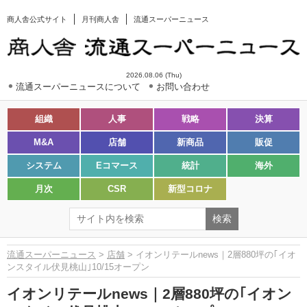
商人舎公式サイト
月刊商人舎
流通スーパーニュース
2026.08.06 (Thu)
流通スーパーニュースについて
お問い合わせ
組織
人事
戦略
決算
M&A
店舗
新商品
販促
システム
Eコマース
統計
海外
月次
CSR
新型コロナ
流通スーパーニュース
>
店舗
> イオンリテールnews｜2層880坪の｢イオ
ンスタイル伏見桃山｣10/15オープン
イオンリテールnews｜2層880坪の｢イオン