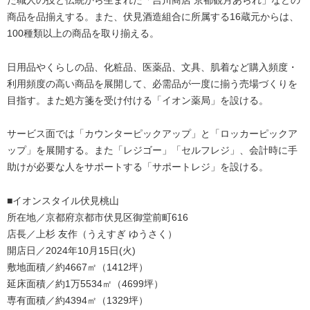
た職人の技と伝統から生まれた「吉川商店 京都観月あられ」などの
商品を品揃えする。また、伏見酒造組合に所属する16蔵元からは、
100種類以上の商品を取り揃える。
日用品やくらしの品、化粧品、医薬品、文具、肌着など購入頻度・
利用頻度の高い商品を展開して、必需品が一度に揃う売場づくりを
目指す。また処方箋を受け付ける「イオン薬局」を設ける。
サービス面では「カウンターピックアップ」と「ロッカーピックア
ップ」を展開する。また「レジゴー」「セルフレジ」、会計時に手
助けが必要な人をサポートする「サポートレジ」を設ける。
■イオンスタイル伏見桃山
所在地／京都府京都市伏見区御堂前町616
店長／上杉 友作（うえすぎ ゆうさく）
開店日／2024年10月15日(火)
敷地面積／約4667㎡（1412坪）
延床面積／約1万5534㎡（4699坪）
専有面積／約4394㎡（1329坪）