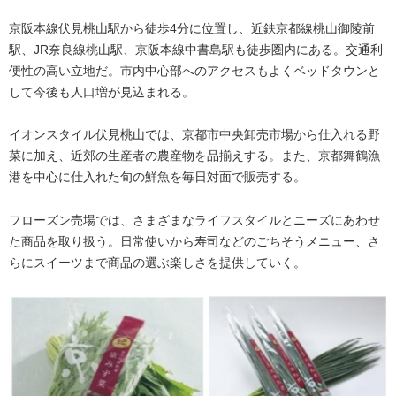
京阪本線伏見桃山駅から徒歩4分に位置し、近鉄京都線桃山御陵前
駅、JR奈良線桃山駅、京阪本線中書島駅も徒歩圏内にある。交通利
便性の高い立地だ。市内中心部へのアクセスもよくベッドタウンと
して今後も人口増が見込まれる。
イオンスタイル伏見桃山では、京都市中央卸売市場から仕入れる野
菜に加え、近郊の生産者の農産物を品揃えする。また、京都舞鶴漁
港を中心に仕入れた旬の鮮魚を毎日対面で販売する。
フローズン売場では、さまざまなライフスタイルとニーズにあわせ
た商品を取り扱う。日常使いから寿司などのごちそうメニュー、さ
らにスイーツまで商品の選ぶ楽しさを提供していく。