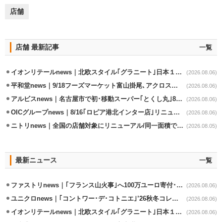
店舗
店舗 最新記事
一覧
イオンリテールnews｜北欧スタイル｢グラニート｣日本１号店を自由が丘に開業
(2026.08.06)
平和堂news｜9/18フーズマーケット富山掛尾､アクロスプラザ内に出店
(2026.08.06)
アルビスnews｜名古屋市で初･移動スーパー｢とくし丸｣8/4運行開始
(2026.08.06)
OICグループnews｜8/16｢ロピア港北インター店｣リニューアル/食品売場拡大
(2026.08.06)
ニトリnews｜全国の店舗対象にリニューアル/同一面積で品揃え24％拡大
(2026.08.05)
最新ニュース
一覧
ファストリnews｜｢フランス山火事｣へ100万ユーロ寄付･衣料5万点も提供
(2026.08.06)
ユニクロnews｜｢コントワー･デ･コトニエ｣’26秋冬コレクション8/28発売
(2026.08.06)
イオンリテールnews｜北欧スタイル｢グラニート｣日本１号店を自由が丘に開業
(2026.08.06)