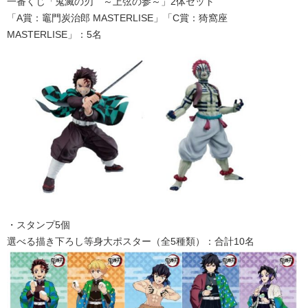
一番くじ「鬼滅の刃 ～上弦の参～」2体セット
「A賞：竈門炭治郎 MASTERLISE」「C賞：猗窩座
MASTERLISE」：5名
・スタンプ5個
選べる描き下ろし等身大ポスター（全5種類）：合計10名