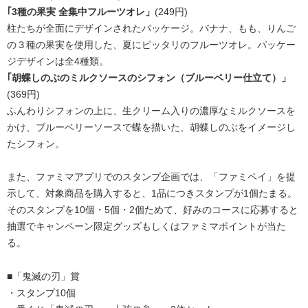
｢3種の果実 全集中フルーツオレ」
(249円)
柱たちが全面にデザインされたパッケージ。バナナ、もも、りんご
の３種の果実を使用した、夏にピッタリのフルーツオレ。パッケー
ジデザインは全4種類。
｢胡蝶しのぶのミルクソースのシフォン（ブルーベリー仕立て）」
(369円)
ふんわりシフォンの上に、生クリーム入りの濃厚なミルクソースを
かけ、ブルーベリーソースで蝶を描いた、胡蝶しのぶをイメージし
たシフォン。
また、ファミマアプリでのスタンプ企画では、「ファミペイ」を提
示して、対象商品を購入すると、1品につきスタンプが1個たまる。
そのスタンプを10個・5個・2個ためて、好みのコースに応募すると
抽選でキャンペーン限定グッズもしくはファミマポイントが当た
る。
■「鬼滅の刃」賞
・スタンプ10個