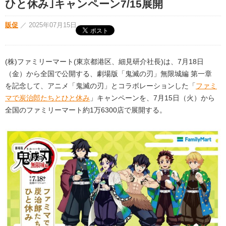
ひと休み｣キャンペーン7/15展開
販促
／
2025年07月15日
(株)ファミリーマート(東京都港区、細見研介社長)は、7月18日
（金）から全国で公開する、劇場版「鬼滅の刃」無限城編 第一章
を記念して、アニメ「鬼滅の刃」とコラボレーションした「
ファミ
マで炭治郎たちとひと休み
」キャンペーンを、7月15日（火）から
全国のファミリーマート約1万6300店で展開する。