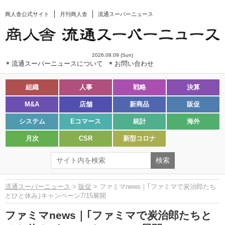
商人舎公式サイト
月刊商人舎
流通スーパーニュース
2026.08.09 (Sun)
流通スーパーニュースについて
お問い合わせ
組織
人事
戦略
決算
M&A
店舗
新商品
販促
システム
Eコマース
統計
海外
月次
CSR
新型コロナ
流通スーパーニュース
>
販促
> ファミマnews｜｢ファミマで炭治郎たち
とひと休み｣キャンペーン7/15展開
ファミマnews｜｢ファミマで炭治郎たちと