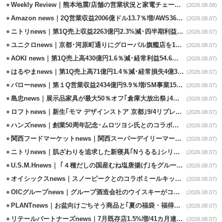
Weekly Review｜熊本地震/店舗の営業状況と家電チェーンの支援策
(2026.08.08)
Amazon news｜2Q営業収益2006億ドル13.7％増/AWS36.8％％増が貢献
(2026.08.07)
ニトリnews｜第1Q売上収益2263億円2.3%減･四半期利益1.4％減
(2026.08.07)
ユニクロnews｜京都･河原町通りにグローバル旗艦店を11/6開設
(2026.08.07)
AOKI news｜第1Q売上高430億円1.6％減･経常利益54.6％減
(2026.08.07)
はるやまnews｜第1Q売上高71億円1.4％減･経常損失4億3800万円
(2026.08.07)
バローnews｜第１Q営業収益2434億円9.9％増/SM事業15.5％増と絶好調
(2026.08.07)
島忠news｜展示品家具が最大50％オフ｢倉庫大放出祭｣4店舗限定で開催
(2026.08.07)
ロフトnews｜新生｢モマ デザインストア 京都｣9/4リプレイスオープン
(2026.08.07)
ハンズnews｜創業50周年記念･ムロツヨシ氏とのコラボ企画｢ムロハンズ｣開催
(2026.08.07)
関西フードマーケットnews｜関西スーパーデイリーマート蒲生店8/7改装
(2026.08.07)
ニトリnews｜肌ざわりを追求した新寝具｢Nうるる｣シリーズを発売
(2026.08.07)
U.S.M.Hnews｜ ｢４種だしの国産むね塩唐揚げ｣をグループ610店で共同販促
(2026.08.07)
オイシックスnews｜スノーピークとのコラボミールキット8/13発売
(2026.08.07)
OICグループnews｜グループ酒造会社のウイスキーがコンペティション受賞
(2026.08.07)
PLANTnews｜お盆向けごちそう商品と｢夏の福袋・福得カート｣8/8から開催
(2026.08.07)
リテールパートナーズnews｜7月既存店1.5%増/41カ月連続増
(2026.08.07)