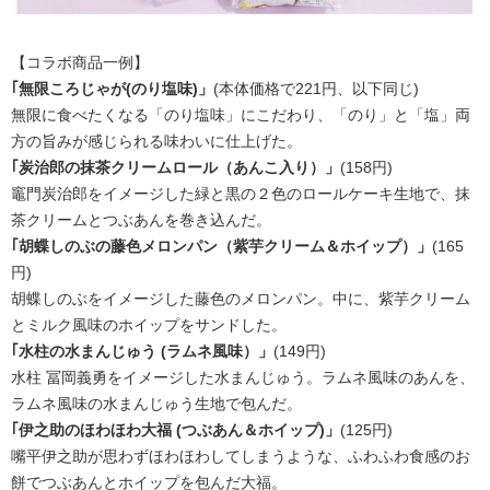
【コラボ商品一例】
｢無限ころじゃが(のり塩味)」
(本体価格で221円、以下同じ)
無限に食べたくなる「のり塩味」にこだわり、「のり」と「塩」両
方の旨みが感じられる味わいに仕上げた。
｢炭治郎の抹茶クリームロール（あんこ入り）」
(158円)
竈門炭治郎をイメージした緑と黒の２色のロールケーキ生地で、抹
茶クリームとつぶあんを巻き込んだ。
｢胡蝶しのぶの藤色メロンパン（紫芋クリーム＆ホイップ）」
(165
円)
胡蝶しのぶをイメージした藤色のメロンパン。中に、紫芋クリーム
とミルク風味のホイップをサンドした。
｢水柱の水まんじゅう (ラムネ風味）」
(149円)
水柱 冨岡義勇をイメージした水まんじゅう。ラムネ風味のあんを、
ラムネ風味の水まんじゅう生地で包んだ。
｢伊之助のほわほわ大福 (つぶあん＆ホイップ)」
(125円)
嘴平伊之助が思わずほわほわしてしまうような、ふわふわ食感のお
餅でつぶあんとホイップを包んだ大福。