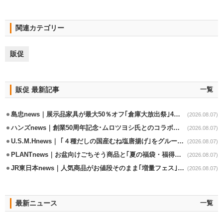
関連カテゴリー
販促
販促 最新記事
一覧
島忠news｜展示品家具が最大50％オフ｢倉庫大放出祭｣4店舗限定で開催
(2026.08.07)
ハンズnews｜創業50周年記念･ムロツヨシ氏とのコラボ企画｢ムロハンズ｣開催
(2026.08.07)
U.S.M.Hnews｜ ｢４種だしの国産むね塩唐揚げ｣をグループ610店で共同販促
(2026.08.07)
PLANTnews｜お盆向けごちそう商品と｢夏の福袋・福得カート｣8/8から開催
(2026.08.07)
JR東日本news｜人気商品がお値段そのまま｢増量フェス｣8/18から開催
(2026.08.07)
最新ニュース
一覧