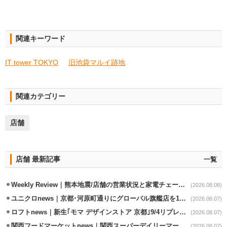
関連キーワード
IT tower TOKYO
旧池袋マルイ跡地
関連カテゴリー
店舗
店舗 最新記事
一覧
Weekly Review｜熊本地震/店舗の営業状況と家電チェーンの支援策
(2026.08.08)
ユニクロnews｜京都･河原町通りにグローバル旗艦店を11/6開設
(2026.08.07)
ロフトnews｜新生｢モマ デザインストア 京都｣9/4リプレイスオープン
(2026.08.07)
関西フードマーケットnews｜関西スーパーデイリーマート蒲生店8/7改装
(2026.08.07)