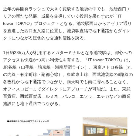
近年の再開発ラッシュで大きく変貌する池袋の中でも、池袋西口エ
リアの新たな発展、成長を先導していく役割を果たすのが「IT
tower TOKYO」プロジェクトとなる。池袋駅西口からアゼリア通り
を直進した西口五叉路に位置し、池袋駅直結で地下通路からダイレ
クトにつながる圧倒的な交通利便性を誇る。
1日約235万人が利用するメガターミナルとなる池袋駅は、都心への
アクセスも快適かつ高い利便性を有する。「IT tower TOKYO」は、
JR各線（山手線・埼京線・湘南新宿ライン）、東京メトロ各線（丸
の内線・有楽町線・副都心線）、東武東上線、西武池袋線の8路線の
各改札から地下通路でつながり、雨天時でも雨に濡れることなく、
オフィスロビーまでダイレクトにアプローチが可能だ。また、東武
百貨店、西武百貨店、ルミネ、パルコ、エソラ、エチカなどの商業
施設にも地下通路でつながる。