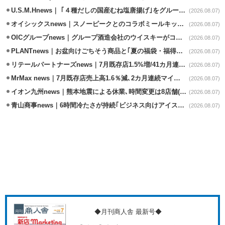
U.S.M.Hnews｜ ｢４種だしの国産むね塩唐揚げ｣をグループ610店で共同販促
(2026.08.07)
オイシックスnews｜スノーピークとのコラボミールキット8/13発売
(2026.08.07)
OICグループnews｜グループ酒造会社のウイスキーがコンペティション受賞
(2026.08.07)
PLANTnews｜お盆向けごちそう商品と｢夏の福袋・福得カート｣8/8から開催
(2026.08.07)
リテールパートナーズnews｜7月既存店1.5%増/41カ月連続増
(2026.08.07)
MrMax news｜7月既存店売上高1.6％減､2カ月連続マイナス
(2026.08.07)
イオン九州news｜熊本地震による休業､時間変更は8店舗(8/7時点)
(2026.08.07)
青山商事news｜6時間冷たさが持続｢ビジネス向けアイスベスト｣発売
(2026.08.07)
◆月刊商人舎 最新号◆