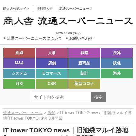
商人舎公式サイト
月刊商人舎
流通スーパーニュース
2026.08.09 (Sun)
流通スーパーニュースについて
お問い合わせ
組織
人事
戦略
決算
M&A
店舗
新商品
販促
システム
Eコマース
統計
海外
月次
CSR
新型コロナ
流通スーパーニュース
>
店舗
> IT tower TOKYO news｜旧池袋マルイ跡
地｢IT tower TOKYO｣来年3月開業
IT tower TOKYO news｜旧池袋マルイ跡地