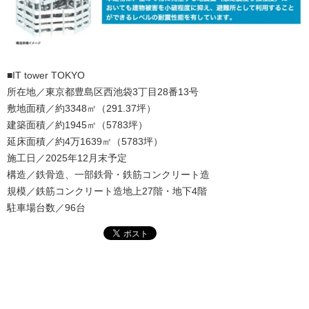
■IT tower TOKYO
所在地／東京都豊島区西池袋3丁目28番13号
敷地面積／約3348㎡（291.37坪）
建築面積／約1945㎡（5783坪）
延床面積／約4万1639㎡（5783坪）
施工日／2025年12月末予定
構造／鉄骨造、一部鉄骨・鉄筋コンクリート造
規模／鉄筋コンクリート造地上27階・地下4階
駐車場台数／96台