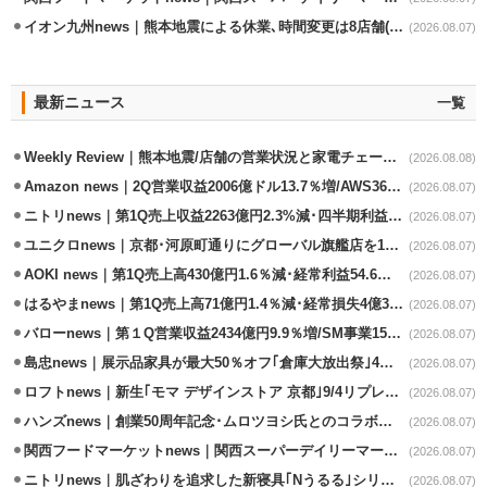
イオン九州news｜熊本地震による休業､時間変更は8店舗(8/7時点)
(2026.08.07)
最新ニュース
一覧
Weekly Review｜熊本地震/店舗の営業状況と家電チェーンの支援策
(2026.08.08)
Amazon news｜2Q営業収益2006億ドル13.7％増/AWS36.8％％増が貢献
(2026.08.07)
ニトリnews｜第1Q売上収益2263億円2.3%減･四半期利益1.4％減
(2026.08.07)
ユニクロnews｜京都･河原町通りにグローバル旗艦店を11/6開設
(2026.08.07)
AOKI news｜第1Q売上高430億円1.6％減･経常利益54.6％減
(2026.08.07)
はるやまnews｜第1Q売上高71億円1.4％減･経常損失4億3800万円
(2026.08.07)
バローnews｜第１Q営業収益2434億円9.9％増/SM事業15.5％増と絶好調
(2026.08.07)
島忠news｜展示品家具が最大50％オフ｢倉庫大放出祭｣4店舗限定で開催
(2026.08.07)
ロフトnews｜新生｢モマ デザインストア 京都｣9/4リプレイスオープン
(2026.08.07)
ハンズnews｜創業50周年記念･ムロツヨシ氏とのコラボ企画｢ムロハンズ｣開催
(2026.08.07)
関西フードマーケットnews｜関西スーパーデイリーマート蒲生店8/7改装
(2026.08.07)
ニトリnews｜肌ざわりを追求した新寝具｢Nうるる｣シリーズを発売
(2026.08.07)