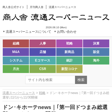
商人舎公式サイト
月刊商人舎
流通スーパーニュース
2026.08.10 (Mon)
流通スーパーニュースについて
お問い合わせ
組織
人事
戦略
決算
M&A
店舗
新商品
販促
システム
Eコマース
統計
海外
月次
CSR
新型コロナ
流通スーパーニュース
>
戦略
> ドン･キホーテnews｜｢第一回ドつまみ総
選挙｣11/1から11/30開催
ドン･キホーテnews｜｢第一回ドつまみ総選