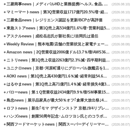
三菱商事news｜メディパルHDと業務提携/ヘルス､食品､日用品で協業
(2026.08.10)
マミーマートnews｜第3Q営業収益1717億円20.5%増･経常利益3.6%増
(2026.08.10)
三菱食品news｜レジリエンス認証を更新/BCPが高評価
(2026.08.10)
東急ストアnews｜第1Q売上高534億円1.6%増･営業利益5億円13.3%減
(2026.08.10)
アスクルnews｜成松岳志氏が新社長に/吉岡氏は退任
(2026.08.10)
Weekly Review｜熊本地震/店舗の営業状況と家電チェーンの支援策
(2026.08.08)
Amazon news｜2Q営業収益2006億ドル13.7％増/AWS36.8％％増が貢献
(2026.08.07)
ニトリnews｜第1Q売上収益2263億円2.3%減･四半期利益1.4％減
(2026.08.07)
ユニクロnews｜京都･河原町通りにグローバル旗艦店を11/6開設
(2026.08.07)
AOKI news｜第1Q売上高430億円1.6％減･経常利益54.6％減
(2026.08.07)
はるやまnews｜第1Q売上高71億円1.4％減･経常損失4億3800万円
(2026.08.07)
バローnews｜第１Q営業収益2434億円9.9％増/SM事業15.5％増と絶好調
(2026.08.07)
島忠news｜展示品家具が最大50％オフ｢倉庫大放出祭｣4店舗限定で開催
(2026.08.07)
ロフトnews｜新生｢モマ デザインストア 京都｣9/4リプレイスオープン
(2026.08.07)
ハンズnews｜創業50周年記念･ムロツヨシ氏とのコラボ企画｢ムロハンズ｣開催
(2026.08.07)
関西フードマーケットnews｜関西スーパーデイリーマート蒲生店8/7改装
(2026.08.07)