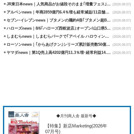
JR東日本news｜人気商品がお値段そのまま｢増量フェス｣8/18から開催
(2026.08.07)
アルペンnews｜年商2859億円6.4％増も経常減益/11店舗出店､4店閉鎖
(2026.08.07)
セブンｰイレブンnews｜ブタメンの麺約4倍｢ブタメン超BIG｣8/11から限定発売
(2026.08.07)
ハローズnews｜8/6｢ハローズ西岐波店｣オープン/山口県5店舗目
(2026.08.07)
しまむらnews｜しまむらパークで｢アベイル ハロウィンじゅんびフェア｣開催
(2026.08.07)
ローソンnews｜｢からあげクン｣シリーズ累計販売数50億食突破
(2026.08.07)
ヤマダnews｜第1Q売上高4202億円11.3％増･経常利益14.5％増
(2026.08.07)
◆月刊商人舎 最新号◆
【特集】新店Marketing
(2026年
07月号)