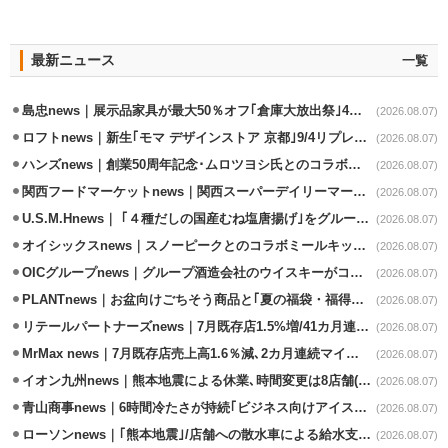
最新ニュース
一覧
島忠news｜展示品家具が最大50％オフ｢倉庫大放出祭｣4店舗限定で開催
(2026.08.07)
ロフトnews｜新生｢モマ デザインストア 京都｣9/4リプレイスオープン
(2026.08.07)
ハンズnews｜創業50周年記念･ムロツヨシ氏とのコラボ企画｢ムロハンズ｣開催
(2026.08.07)
関西フードマーケットnews｜関西スーパーデイリーマート蒲生店8/7改装
(2026.08.07)
U.S.M.Hnews｜ ｢４種だしの国産むね塩唐揚げ｣をグループ610店で共同販促
(2026.08.07)
オイシックスnews｜スノーピークとのコラボミールキット8/13発売
(2026.08.07)
OICグループnews｜グループ酒造会社のウイスキーがコンペティション受賞
(2026.08.07)
PLANTnews｜お盆向けごちそう商品と｢夏の福袋・福得カート｣8/8から開催
(2026.08.07)
リテールパートナーズnews｜7月既存店1.5%増/41カ月連続増
(2026.08.07)
MrMax news｜7月既存店売上高1.6％減､2カ月連続マイナス
(2026.08.07)
イオン九州news｜熊本地震による休業､時間変更は8店舗(8/7時点)
(2026.08.07)
青山商事news｜6時間冷たさが持続｢ビジネス向けアイスベスト｣発売
(2026.08.07)
ローソンnews｜｢熊本地震｣/店舗への散水車による給水支援を開始
(2026.08.07)