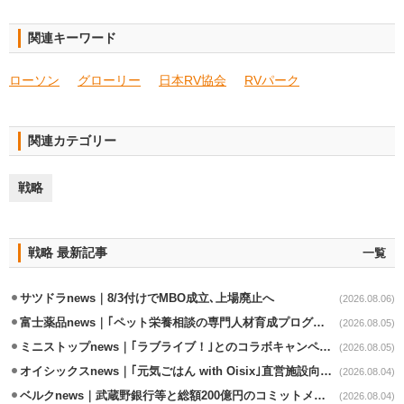
関連キーワード
ローソン
グローリー
日本RV協会
RVパーク
関連カテゴリー
戦略
戦略 最新記事
一覧
サツドラnews｜8/3付けでMBO成立､上場廃止へ
(2026.08.06)
富士薬品news｜｢ペット栄養相談の専門人材育成プログラム｣7月から開始
(2026.08.05)
ミニストップnews｜｢ラブライブ！｣とのコラボキャンペーン8/5から開催
(2026.08.05)
オイシックスnews｜｢元気ごはん with Oisix｣直営施設向けサービスを開始
(2026.08.04)
ベルクnews｜武蔵野銀行等と総額200億円のコミットメント契約
(2026.08.04)