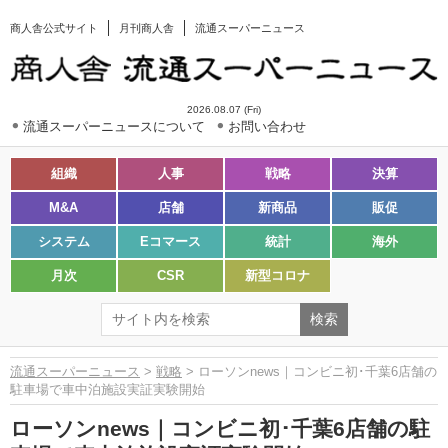
商人舎公式サイト
月刊商人舎
流通スーパーニュース
2026.08.07 (Fri)
流通スーパーニュースについて
お問い合わせ
組織
人事
戦略
決算
M&A
店舗
新商品
販促
システム
Eコマース
統計
海外
月次
CSR
新型コロナ
流通スーパーニュース
>
戦略
> ローソンnews｜コンビニ初･千葉6店舗の
駐車場で車中泊施設実証実験開始
ローソンnews｜コンビニ初･千葉6店舗の駐