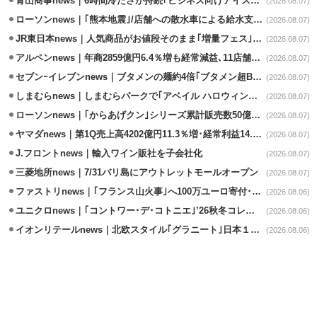
青山商事news｜6時間冷たさが持続｢ビジネス向けアイスベスト｣発売
(2026.08.07)
ローソンnews｜｢熊本地震｣/店舗への散水車による給水支援を開始
(2026.08.07)
JR東日本news｜人気商品がお値段そのまま｢増量フェス｣8/18から開催
(2026.08.07)
アルペンnews｜年商2859億円6.4％増も経常減益､11店舗出店、4店閉鎖
(2026.08.07)
セブンｰイレブンnews｜ブタメンの麺約4倍｢ブタメン超BIG｣8/11から限定発売
(2026.08.07)
しまむらnews｜しまむらパークで｢アベイル ハロウィンじゅんびフェア｣開催
(2026.08.07)
ローソンnews｜｢からあげクン｣シリーズ累計販売数50億食突破
(2026.08.07)
ヤマダnews｜第1Q売上高4202億円11.3％増･経常利益14.5％増
(2026.08.07)
J.フロントnews｜輸入ワイン販社を子会社化
(2026.08.07)
三菱地所news｜7/31バリ島にアウトレットモールオープン
(2026.08.07)
ファストリnews｜｢フランス山火事｣へ100万ユーロ寄付･衣料5万点も提供
(2026.08.06)
ユニクロnews｜｢コントワー･デ･コトニエ｣’26秋冬コレクション8/28発売
(2026.08.06)
イオンリテールnews｜北欧スタイル｢グラニート｣日本１号店を自由が丘に開業
(2026.08.06)