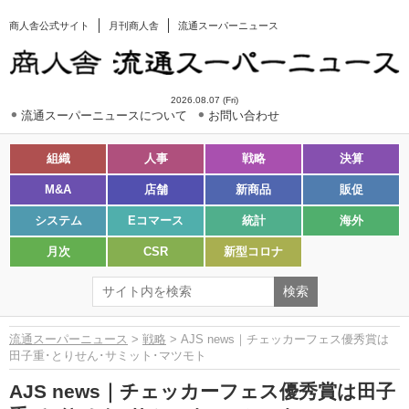
商人舎公式サイト
月刊商人舎
流通スーパーニュース
2026.08.07 (Fri)
流通スーパーニュースについて
お問い合わせ
組織
人事
戦略
決算
M&A
店舗
新商品
販促
システム
Eコマース
統計
海外
月次
CSR
新型コロナ
流通スーパーニュース
>
戦略
> AJS news｜チェッカーフェス優秀賞は
田子重･とりせん･サミット･マツモト
AJS news｜チェッカーフェス優秀賞は田子