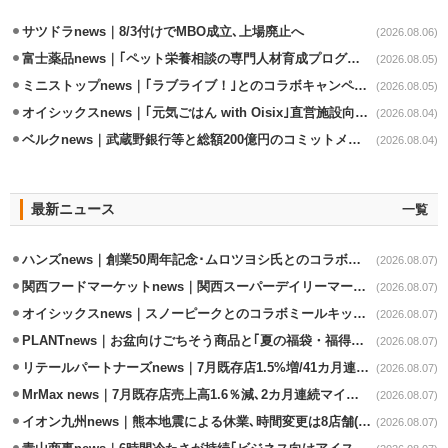
サツドラnews｜8/3付けでMBO成立､上場廃止へ
(2026.08.06)
富士薬品news｜｢ペット栄養相談の専門人材育成プログラム｣7月から開始
(2026.08.05)
ミニストップnews｜｢ラブライブ！｣とのコラボキャンペーン8/5から開催
(2026.08.05)
オイシックスnews｜｢元気ごはん with Oisix｣直営施設向けサービスを開始
(2026.08.04)
ベルクnews｜武蔵野銀行等と総額200億円のコミットメント契約
(2026.08.04)
最新ニュース
一覧
ハンズnews｜創業50周年記念･ムロツヨシ氏とのコラボ企画｢ムロハンズ｣開催
(2026.08.07)
関西フードマーケットnews｜関西スーパーデイリーマート蒲生店8/7改装
(2026.08.07)
オイシックスnews｜スノーピークとのコラボミールキット8/13発売
(2026.08.07)
PLANTnews｜お盆向けごちそう商品と｢夏の福袋・福得カート｣8/8から開催
(2026.08.07)
リテールパートナーズnews｜7月既存店1.5%増/41カ月連続増
(2026.08.07)
MrMax news｜7月既存店売上高1.6％減､2カ月連続マイナス
(2026.08.07)
イオン九州news｜熊本地震による休業､時間変更は8店舗(8/7時点)
(2026.08.07)