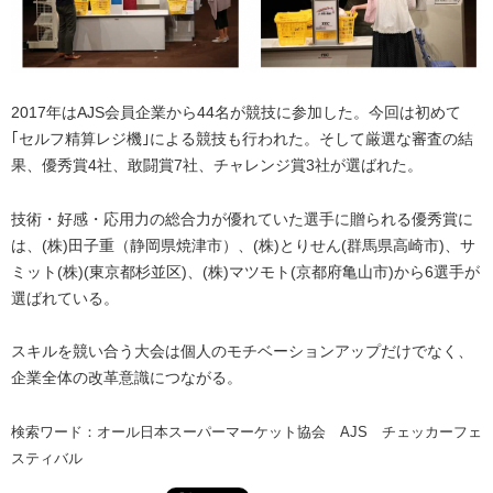
2017年はAJS会員企業から44名が競技に参加した。今回は初めて
｢セルフ精算レジ機｣による競技も行われた。そして厳選な審査の結
果、優秀賞4社、敢闘賞7社、チャレンジ賞3社が選ばれた。
技術・好感・応用力の総合力が優れていた選手に贈られる優秀賞に
は、(株)田子重（静岡県焼津市）、(株)とりせん(群馬県高崎市)、サ
ミット(株)(東京都杉並区)、(株)マツモト(京都府亀山市)から6選手が
選ばれている。
スキルを競い合う大会は個人のモチベーションアップだけでなく、
企業全体の改革意識につながる。
検索ワード：オール日本スーパーマーケット協会 AJS チェッカーフェ
スティバル