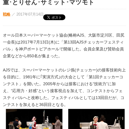
重･とりせん･サミット･マツモト
戦略
／
2017年07月14日
オール日本スーパーマーケット協会(略称AJS、大阪市淀川区、田尻
一会長)は2017年7月13日(木)に「第13回AJSチェッカーフェスティ
バル」を神戸ポートピアホールで開催した。会員企業及び賛助会員
企業などから850名が集まった。
AJSでは、スーパーマーケットのレジ係(チェッカー)の接客技術向上
を目的に、1981年に｢実演方式｣の大会として「第1回チェッカーコ
ンテスト」を開いた。2005年からは接客における“技術力”に加
え、“応用力・好感”という接客視点を加えて、コンテストからフェ
スティバルへと改称した。フェスティバルとしては13回目だが、コ
ンテストを加えると36回目となる。