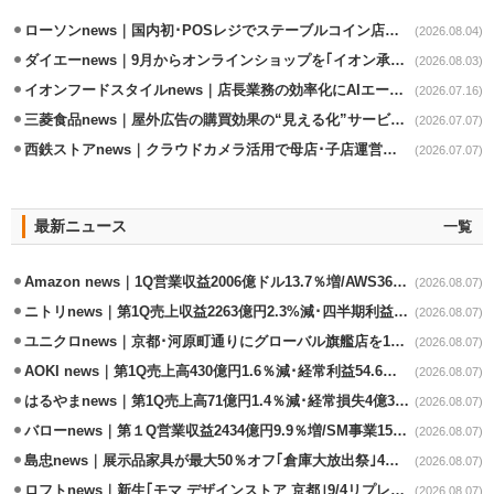
ローソンnews｜国内初･POSレジでステーブルコイン店頭決済実証実験を実施
(2026.08.04)
ダイエーnews｜9月からオンラインショップを｢イオン承りオンライン｣へ移行
(2026.08.03)
イオンフードスタイルnews｜店長業務の効率化にAIエージェント活用実験
(2026.07.16)
三菱食品news｜屋外広告の購買効果の“見える化”サービス開始
(2026.07.07)
西鉄ストアnews｜クラウドカメラ活用で母店･子店運営の効率化
(2026.07.07)
最新ニュース
一覧
Amazon news｜1Q営業収益2006億ドル13.7％増/AWS36.8％％増が貢献
(2026.08.07)
ニトリnews｜第1Q売上収益2263億円2.3%減･四半期利益1.4％減
(2026.08.07)
ユニクロnews｜京都･河原町通りにグローバル旗艦店を11/6開設
(2026.08.07)
AOKI news｜第1Q売上高430億円1.6％減･経常利益54.6％減
(2026.08.07)
はるやまnews｜第1Q売上高71億円1.4％減･経常損失4億3800万円
(2026.08.07)
バローnews｜第１Q営業収益2434億円9.9％増/SM事業15.5％増と絶好調
(2026.08.07)
島忠news｜展示品家具が最大50％オフ｢倉庫大放出祭｣4店舗限定で開催
(2026.08.07)
ロフトnews｜新生｢モマ デザインストア 京都｣9/4リプレイスオープン
(2026.08.07)