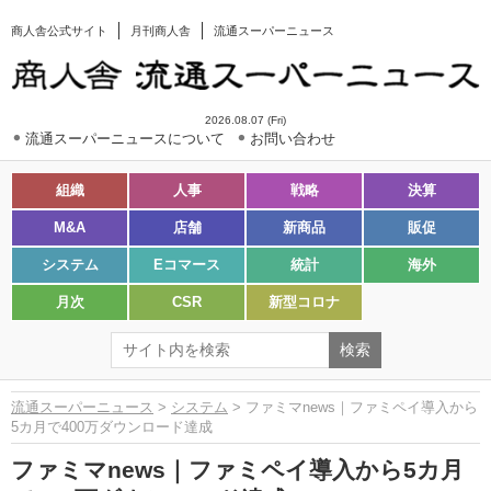
商人舎公式サイト
月刊商人舎
流通スーパーニュース
2026.08.07 (Fri)
流通スーパーニュースについて
お問い合わせ
組織
人事
戦略
決算
M&A
店舗
新商品
販促
システム
Eコマース
統計
海外
月次
CSR
新型コロナ
流通スーパーニュース
>
システム
> ファミマnews｜ファミペイ導入から
5カ月で400万ダウンロード達成
ファミマnews｜ファミペイ導入から5カ月