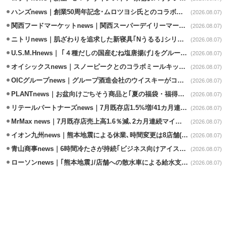
ハンズnews｜創業50周年記念･ムロツヨシ氏とのコラボ企画｢ムロハンズ｣開催
(2026.08.07)
関西フードマーケットnews｜関西スーパーデイリーマート蒲生店8/7改装
(2026.08.07)
ニトリnews｜肌ざわりを追求した新寝具｢Nうるる｣シリーズを発売
(2026.08.07)
U.S.M.Hnews｜ ｢４種だしの国産むね塩唐揚げ｣をグループ610店で共同販促
(2026.08.07)
オイシックスnews｜スノーピークとのコラボミールキット8/13発売
(2026.08.07)
OICグループnews｜グループ酒造会社のウイスキーがコンペティション受賞
(2026.08.07)
PLANTnews｜お盆向けごちそう商品と｢夏の福袋・福得カート｣8/8から開催
(2026.08.07)
リテールパートナーズnews｜7月既存店1.5%増/41カ月連続増
(2026.08.07)
MrMax news｜7月既存店売上高1.6％減､2カ月連続マイナス
(2026.08.07)
イオン九州news｜熊本地震による休業､時間変更は8店舗(8/7時点)
(2026.08.07)
青山商事news｜6時間冷たさが持続｢ビジネス向けアイスベスト｣発売
(2026.08.07)
ローソンnews｜｢熊本地震｣/店舗への散水車による給水支援を開始
(2026.08.07)