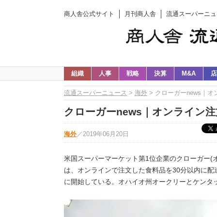
商人舎公式サイト
月刊商人舎
流通スーパーニュ
組織
人事
戦略
決算
M&A
店
流通スーパーニュース
>
海外
> クローガーnews｜
クローガーnews｜オンライン
海外
／
2019年06月20日
米国スーパーマーケット第1位企業のクローガー(
は、オンラインで注文した食料品を30分以内に
に開始している。オハイオ州オークリーとケンタ