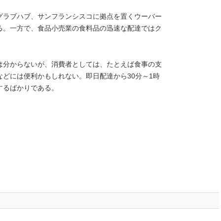
グラブハブ、サンフランシスコに拠点を置くウーバー
る。一方で、食品小売業の食料品の迅速な配達ではク
は分からないが、消費者としては、たとえば食事の支
どには便利かもしれない。即日配達から30分～1時
するばかりである。