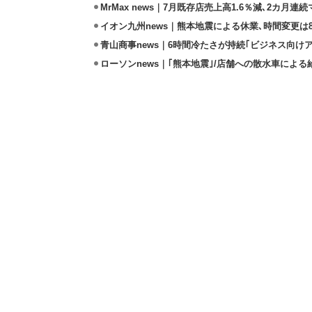
MrMax news｜7月既存店売上高1.6％減､2カ月連
イオン九州news｜熊本地震による休業､時間変更は8店
青山商事news｜6時間冷たさが持続｢ビジネス向け
ローソンnews｜｢熊本地震｣/店舗への散水車によ