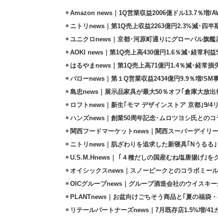
Amazon news｜1Q営業収益2006億ドル13.7％増/
ニトリnews｜第1Q売上収益2263億円2.3%減･四半
ユニクロnews｜京都･河原町通りにグローバル旗艦店
AOKI news｜第1Q売上高430億円1.6％減･経常利益5
はるやまnews｜第1Q売上高71億円1.4％減･経常損失
バローnews｜第１Q営業収益2434億円9.9％増/SM
島忠news｜展示品家具が最大50％オフ｢倉庫大放出
ロフトnews｜新生｢モマ デザインストア 京都｣9/
ハンズnews｜創業50周年記念･ムロツヨシ氏との
関西フードマーケットnews｜関西スーパーデイリー
ニトリnews｜肌ざわりを追求した新寝具｢Nうるる
U.S.M.Hnews｜ ｢４種だしの国産むね塩唐揚げ｣
オイシックスnews｜スノーピークとのコラボミールキ
OICグループnews｜グループ酒造会社のウイスキ
PLANTnews｜お盆向けごちそう商品と｢夏の福袋・
リテールパートナーズnews｜7月既存店1.5%増/4