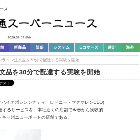
ース
2026.08.07 (Fri)
舗
新商品
販促
システム
Eコマース
統計
海外
オンライン注文品を30分で配達する実験を開始
注文品を30分で配達する実験を開始
オハイオ州シンシナティ、ロドニー・マクマレンCEO)
配達するサービスを、本社近くの店舗で今春から実験的
ッキー州ニューポートの店舗である。