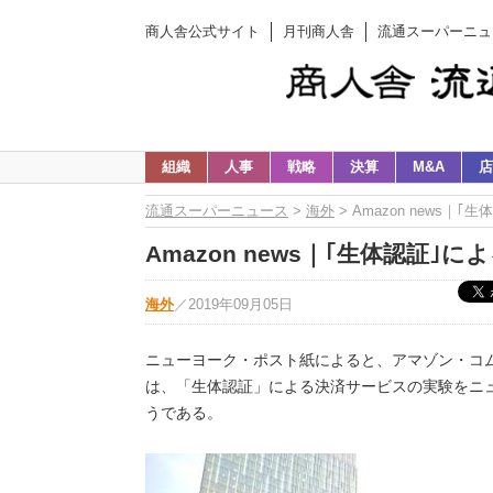
商人舎公式サイト
月刊商人舎
流通スーパーニュ
組織
人事
戦略
決算
M&A
店
流通スーパーニュース
>
海外
> Amazon news
Amazon news｜｢生体認証
海外
／
2019年09月05日
ニューヨーク・ポスト紙によると、アマゾン・コ
は、「生体認証」による決済サービスの実験をニ
うである。