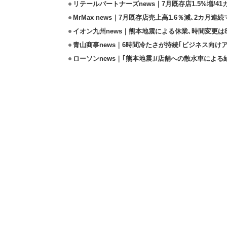
リテールパートナーズnews｜7月既存店1.5%増/4
MrMax news｜7月既存店売上高1.6％減､2カ月連
イオン九州news｜熊本地震による休業､時間変更は8店
青山商事news｜6時間冷たさが持続｢ビジネス向け
ローソンnews｜｢熊本地震｣/店舗への散水車によ