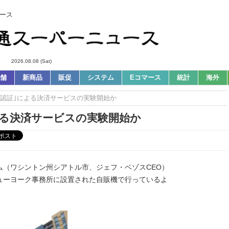
ース
2026.08.08 (Sat)
舗
新商品
販促
システム
Eコマース
統計
海外
｜｢生体認証｣による決済サービスの実験開始か
｣による決済サービスの実験開始か
ム（ワシントン州シアトル市、ジェフ・ベゾスCEO）
ューヨーク事務所に設置された自販機で行っているよ