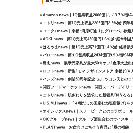
最新ニュース
Amazon news｜1Q営業収益2006億ドル13.7％増/
ニトリnews｜第1Q売上収益2263億円2.3%減･四半
ユニクロnews｜京都･河原町通りにグローバル旗艦店
AOKI news｜第1Q売上高430億円1.6％減･経常利益5
はるやまnews｜第1Q売上高71億円1.4％減･経常損失
バローnews｜第１Q営業収益2434億円9.9％増/SM
島忠news｜展示品家具が最大50％オフ｢倉庫大放出
ロフトnews｜新生｢モマ デザインストア 京都｣9/
ハンズnews｜創業50周年記念･ムロツヨシ氏との
関西フードマーケットnews｜関西スーパーデイリー
ニトリnews｜肌ざわりを追求した新寝具｢Nうるる
U.S.M.Hnews｜ ｢４種だしの国産むね塩唐揚げ｣
オイシックスnews｜スノーピークとのコラボミールキ
OICグループnews｜グループ酒造会社のウイスキ
PLANTnews｜お盆向けごちそう商品と｢夏の福袋・