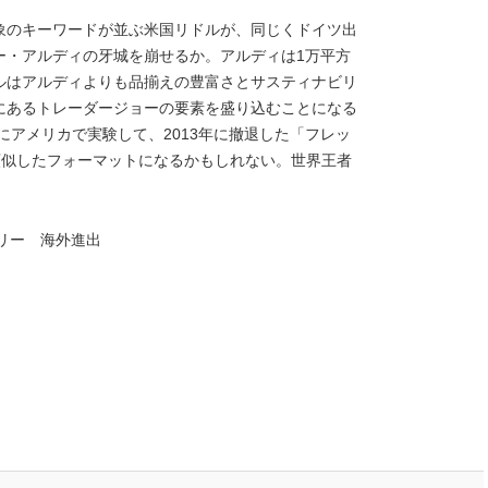
象のキーワードが並ぶ米国リドルが、同じくドイツ出
ー・アルディの牙城を崩せるか。アルディは1万平方
ルはアルディよりも品揃えの豊富さとサスティナビリ
にあるトレーダージョーの要素を盛り込むことになる
にアメリカで実験して、2013年に撤退した「フレッ
類似したフォーマットになるかもしれない。世界王者
サリー 海外進出