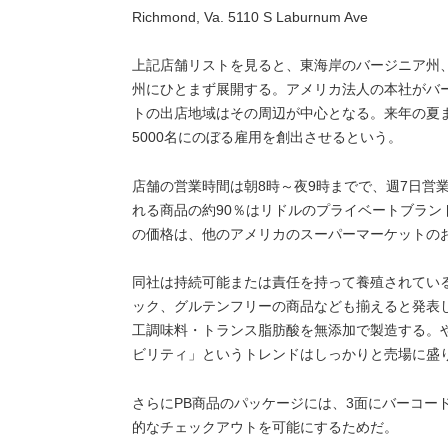
Richmond, Va. 5110 S Laburnum Ave
上記店舗リストを見ると、東海岸のバージニア州
州にひとまず展開する。アメリカ法人の本社がバ
トの出店地域はその周辺が中心となる。来年の夏
5000名にのぼる雇用を創出させるという。
店舗の営業時間は朝8時～夜9時までで、週7日営
れる商品の約90％はリドルのプライベートブラン
の価格は、他のアメリカのスーパーマーケットの
同社は持続可能または責任を持って養殖されてい
ック、グルテンフリーの商品なども揃えると発表
工調味料・トランス脂肪酸を無添加で製造する。
ビリティ」というトレンドはしっかりと売場に盛
さらにPB商品のパッケージには、3面にバーコー
的なチェックアウトを可能にするためだ。