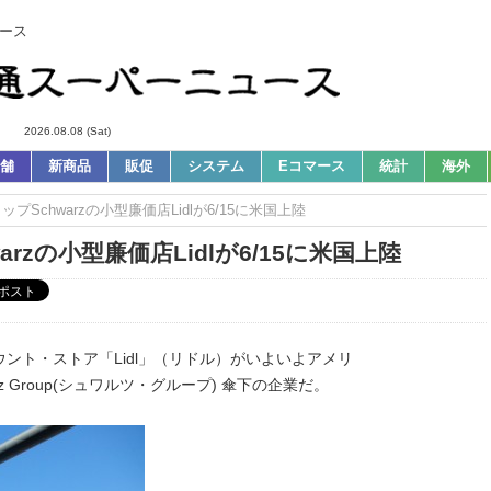
ース
2026.08.08 (Sat)
舗
新商品
販促
システム
Eコマース
統計
海外
プSchwarzの小型廉価店Lidlが6/15に米国上陸
zの小型廉価店Lidlが6/15に米国上陸
ント・ストア「Lidl」（リドル）がいよいよアメリ
 Group(シュワルツ・グループ) 傘下の企業だ。