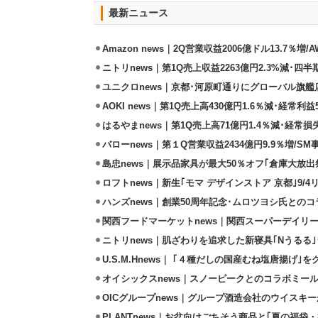
最新ニュース
Amazon news｜2Q営業収益2006億ドル13.7％増/
ニトリnews｜第1Q売上収益2263億円2.3%減･四半
ユニクロnews｜京都･河原町通りにグローバル旗艦店
AOKI news｜第1Q売上高430億円1.6％減･経常利益5
はるやまnews｜第1Q売上高71億円1.4％減･経常損失
バローnews｜第１Q営業収益2434億円9.9％増/SM
島忠news｜展示品家具が最大50％オフ｢倉庫大放出
ロフトnews｜新生｢モマ デザインストア 京都｣9/
ハンズnews｜創業50周年記念･ムロツヨシ氏との
関西フードマーケットnews｜関西スーパーデイリー
ニトリnews｜肌ざわりを追求した新寝具｢Nうるる
U.S.M.Hnews｜ ｢４種だしの国産むね塩唐揚げ｣
オイシックスnews｜スノーピークとのコラボミールキ
OICグループnews｜グループ酒造会社のウイスキ
PLANTnews｜お盆向けごちそう商品と｢夏の福袋・