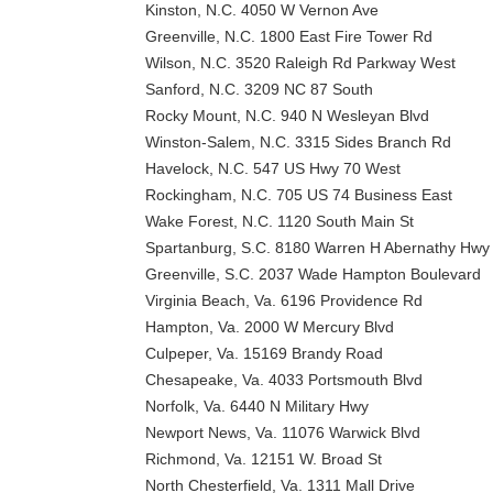
Kinston, N.C. 4050 W Vernon Ave
Greenville, N.C. 1800 East Fire Tower Rd
Wilson, N.C. 3520 Raleigh Rd Parkway West
Sanford, N.C. 3209 NC 87 South
Rocky Mount, N.C. 940 N Wesleyan Blvd
Winston-Salem, N.C. 3315 Sides Branch Rd
Havelock, N.C. 547 US Hwy 70 West
Rockingham, N.C. 705 US 74 Business East
Wake Forest, N.C. 1120 South Main St
Spartanburg, S.C. 8180 Warren H Abernathy Hwy
Greenville, S.C. 2037 Wade Hampton Boulevard
Virginia Beach, Va. 6196 Providence Rd
Hampton, Va. 2000 W Mercury Blvd
Culpeper, Va. 15169 Brandy Road
Chesapeake, Va. 4033 Portsmouth Blvd
Norfolk, Va. 6440 N Military Hwy
Newport News, Va. 11076 Warwick Blvd
Richmond, Va. 12151 W. Broad St
North Chesterfield, Va. 1311 Mall Drive