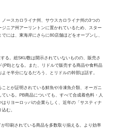
、ノースカロライナ州、サウスカロライナ州の3つの
ージニア州アーリントンに置かれているため、スター
までには、東海岸にさらに80店舗ほどをオープンし、
業する。総SKU数は開示されていないものの、販売さ
ド(PB)となる。また、リドルで販売する商品や食料品
およそ半分になるだろう、とリドルの幹部は話す。
ることが証明されている鮮魚や冷凍魚介類、オーガニ
している。PB商品についても、すべて合成着色料・人
やはりヨーロッパの企業らしく、近年の「サスティナ
り込む。
ドが印刷されている商品を多数取り揃える。より効率