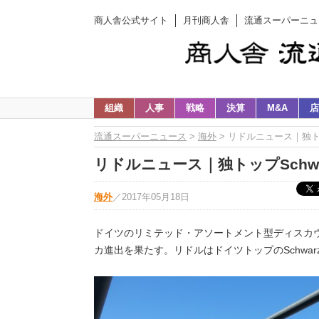
商人舎公式サイト
月刊商人舎
流通スーパーニュ
組織
人事
戦略
決算
M&A
店
流通スーパーニュース
>
海外
> リドルニュース｜独トッ
リドルニュース｜独トップSchwar
海外
／
2017年05月18日
ドイツのリミテッド・アソートメント型ディスカウ
カ進出を果たす。リドルはドイツトップのSchwarz