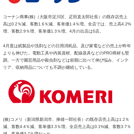
コーナン商事(株)（大阪市淀川区、疋田直太郎社長）の既存店売上
高は0.2％減、客数1.6％減、客単価1.4％増。全店では、売上高4.2%
増、客数2.9％増、客単価1.3％増。4月の出店は5店。
4月度は紙製品や洗剤などの日用消耗品、及び家電などの売上が昨年
よりも伸びた。電動工具や内装資材、配線器具などのPRO商材も堅
調。一方で園芸用品や殺虫剤などは前期に比べて伸び悩み、インテ
リア、収納用品についても不調が継続している。
(株)コメリ（新潟県新潟市、捧雄一郎社長）の既存店売上高は1.2％
減、客数4.4％減、客単価3.3％増。全店売上高は0.1%減、客数3.7％
減、客単価3.7％増だった。