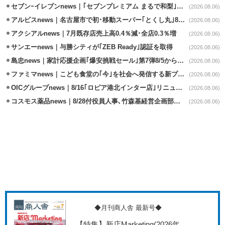
セブンｰイレブンnews｜｢セブンプレミアム まるで和梨｣8/11から順次発売
(2026.08.06)
アルビスnews｜名古屋市で初･移動スーパー｢とくし丸｣8/4運行開始
(2026.08.06)
アクシアルnews｜7月既存店売上高0.4％減･全店0.3％増
(2026.08.06)
サンエーnews｜与勝シティが｢ZEB Ready｣認証を取得
(2026.08.06)
島忠news｜家計応援企画｢爆安挑戦セール｣第7弾8/5から開催
(2026.08.06)
ファミマnews｜こども食堂の｢今｣を社会へ発信する新プロジェクト始動
(2026.08.06)
OICグループnews｜8/16｢ロピア港北インター店｣リニューアル/食品売場拡大
(2026.08.06)
コスモス薬品news｜8/28付役員人事､竹森基経営企画部長が取締役昇格
(2026.08.06)
◆月刊商人舎 最新号◆
【特集】新店Marketing
(2026年