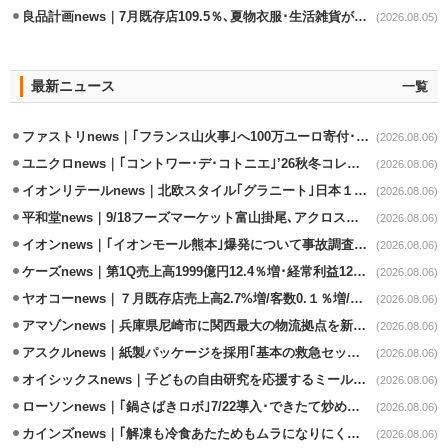
良品計画news｜7月既存店109.5％､夏物衣服･生活雑貨が好調
(2026.08.05)
最新ニュース
一覧
ファストリnews｜｢フランス山火事｣へ100万ユーロ寄付･衣料5万点も提供
(2026.08.06)
ユニクロnews｜｢コントワー･デ･コトニエ｣’26秋冬コレクション8/28発売
(2026.08.06)
イオンリテールnews｜北欧スタイル｢グラニート｣日本１号店を自由が丘に開業
(2026.08.06)
平和堂news｜9/18フーズマーケット富山掛尾､アクロスプラザ内に出店
(2026.08.06)
イオンnews｜｢イオンモール熊本｣爆発について事故調査委員会設置
(2026.08.06)
ケーズnews｜第1Q売上高1999億円12.4％増･経常利益125.0%増
(2026.08.06)
ヤオコーnews｜７月既存店売上高2.7%増/客数0.１％増/客単価2.6％増
(2026.08.06)
アマゾンnews｜兵庫県尼崎市に関西最大の物流拠点を新設・市内2拠点目
(2026.08.06)
アスクルnews｜紙製パッケージを採用｢基本の救急セット｣8/5発売
(2026.08.06)
オイシックスnews｜子どもの自由研究を応援するミールキット8/6発売
(2026.08.06)
ローソンnews｜｢鍋さばきロボ｣7/22導入･できたて炒めメニューを提供
(2026.08.06)
カインズnews｜｢解凍も冷食あたためもムラになりにくいフラットレンジ｣発売
(2026.08.06)