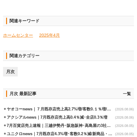
関連キーワード
ホームセンター
2025年4月
関連カテゴリー
月次
月次 最新記事
一覧
ヤオコーnews｜７月既存店売上高2.7%増/客数0.１％増/客単価2.6％増
(2026.08.06)
アクシアルnews｜7月既存店売上高0.4％減･全店0.3％増
(2026.08.06)
7月百貨店売上速報｜三越伊勢丹･阪急阪神･高島屋の3社は増収
(2026.08.05)
ユニクロnews｜7月既存店4.3%増･客数0.2％減/新商品・夏物商品が好調
(2026.08.05)