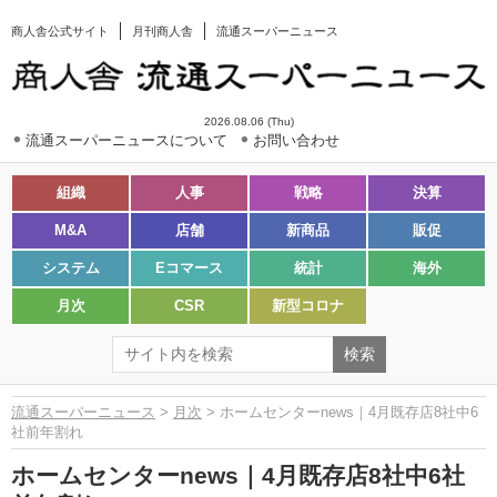
商人舎公式サイト
月刊商人舎
流通スーパーニュース
2026.08.06 (Thu)
流通スーパーニュースについて
お問い合わせ
組織
人事
戦略
決算
M&A
店舗
新商品
販促
システム
Eコマース
統計
海外
月次
CSR
新型コロナ
流通スーパーニュース
>
月次
> ホームセンターnews｜4月既存店8社中6
社前年割れ
ホームセンターnews｜4月既存店8社中6社