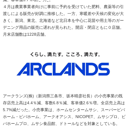
４月は農業事業者向けに事前に予約を受けていた肥料、農薬等の引
渡しによる販売が好調に推移した。一方、寒暖差や天候の変化が大
きく、新潟、東北、北海道など北日本を中心に花苗や用土等のガー
デニング用品の販売に遅れが見られた。開店・閉店ともに０店舗。
月末店舗数は1228店舗。
アークランズ(株)（新潟県三条市、坂本晴彦社長）の小売事業の既
存店売上高は4.4％減、客数6.8％減、客単価2.6％増。全店売上高は
5.7%減だった。小売事業は、ホームセンタームサシ、スーパービバ
ホーム・ビバホーム、アークオアシス、NICOPET、ムサシプロ、ビ
バホームプロ、ムサシ食品館、ドトールなどを対象としている。