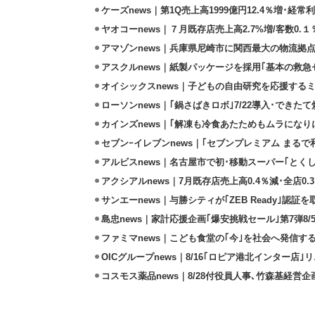
ケーズnews｜第1Q売上高1999億円12.4％増･経常利
ヤオコーnews｜７月既存店売上高2.7%増/客数0.１
アマゾンnews｜兵庫県尼崎市に関西最大の物流拠
アスクルnews｜紙製パッケージを採用｢基本の救急セ
オイシックスnews｜子どもの自由研究を応援するミ
ローソンnews｜｢鍋さばきロボ｣7/22導入･できた
カインズnews｜｢解凍も冷食あたためもムラになり
セブンｰイレブンnews｜｢セブンプレミアム まるで和
アルビスnews｜名古屋市で初･移動スーパー｢とくし
アクシアルnews｜7月既存店売上高0.4％減･全店0.
サンエーnews｜与勝シティが｢ZEB Ready｣認証を
島忠news｜家計応援企画｢爆安挑戦セール｣第7弾8/
ファミマnews｜こども食堂の｢今｣を社会へ発信す
OICグループnews｜8/16｢ロピア港北インター店
コスモス薬品news｜8/28付役員人事､竹森基経営