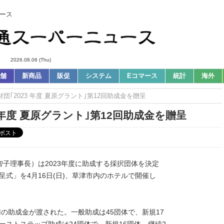
ース
2026.08.06 (Thu)
舗
新商品
販促
システム
Eコマース
統計
海外
財団｢2023 年度 夏原グラント｣第12回助成金を贈呈
3 年度 夏原グラント｣第12回助成金を贈呈
子理事長）は2023年度に助成する採択団体を決定
呈式」を4月16日(日)、草津市内のホテルで開催し
0円の助成金が渡された。一般助成は45団体で、新規17
ァーストステップ助成は24団体で、新規16団体、継続2