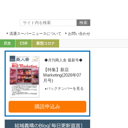
流通スーパーニュースについて
お問い合わせ
月次
CSR
新型コロナ
◆月刊商人舎 最新号◆
【特集】新店
Marketing
(2026年07
月号)
バックナンバーを見る
購読申込み