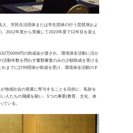
O法人、市民生活団体または学生団体の行う琵琶湖およ
2012年度から実施して2023年度で12年目を迎え
5632万6000円の助成金が渡され、環境保全活動に活か
体の活動年数を問わず書類審査のみの少額助成を受ける
これまでに計99団体が助成を受け、環境保全活動のす
氏が地域社会の発展に寄与することを目的に、私財を
若い人たちの飛躍を願い、5つの事業(教育、文化、体
っている。