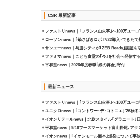
CSR 最新記事
ファストリnews｜｢フランス山火事｣へ100万ユー
ローソンnews｜｢鍋さばきロボ｣7/22導入･できた
サンエーnews｜与勝シティが｢ZEB Ready｣認証を
ファミマnews｜こども食堂の｢今｣を社会へ発信す
平和堂news｜2026年度春季｢緑の募金｣寄付
最新ニュース
ファストリnews｜｢フランス山火事｣へ100万ユー
ユニクロnews｜｢コントワー･デ･コトニエ｣’26秋冬
イオンリテールnews｜北欧スタイル｢グラニート｣
平和堂news｜9/18フーズマーケット富山掛尾､ア
イオンnews｜｢イオンモール熊本｣爆発について事