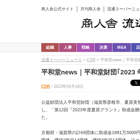
商人舎公式サイト
月刊商人舎
流通スーパーニュ
組織
人事
戦略
決算
M&A
店
流通スーパーニュース
>
CSR
> 平和堂news｜平和堂
平和堂news｜平和堂財団｢202
CSR
／
2023年04月18日
公益財団法人平和堂財団（滋賀県彦根市、夏原美智
し、「第12回『2023年度夏原グラント』助成金贈
た。
京都府・滋賀県の計69団体に助成金1881万300
団体、継続2年目14団体、継続3年目14団体。フ