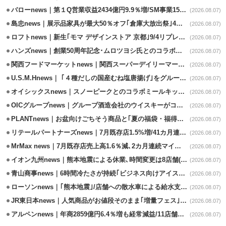
バローnews｜第１Q営業収益2434億円9.9％増/SM事業15.5％増と絶好調
(2026.08.07)
島忠news｜展示品家具が最大50％オフ｢倉庫大放出祭｣4店舗限定で開催
(2026.08.07)
ロフトnews｜新生｢モマ デザインストア 京都｣9/4リプレイスオープン
(2026.08.07)
ハンズnews｜創業50周年記念･ムロツヨシ氏とのコラボ企画｢ムロハンズ｣開催
(2026.08.07)
関西フードマーケットnews｜関西スーパーデイリーマート蒲生店8/7改装
(2026.08.07)
U.S.M.Hnews｜ ｢４種だしの国産むね塩唐揚げ｣をグループ610店で共同販促
(2026.08.07)
オイシックスnews｜スノーピークとのコラボミールキット8/13発売
(2026.08.07)
OICグループnews｜グループ酒造会社のウイスキーがコンペティション受賞
(2026.08.07)
PLANTnews｜お盆向けごちそう商品と｢夏の福袋・福得カート｣8/8から開催
(2026.08.07)
リテールパートナーズnews｜7月既存店1.5%増/41カ月連続増
(2026.08.07)
MrMax news｜7月既存店売上高1.6％減､2カ月連続マイナス
(2026.08.07)
イオン九州news｜熊本地震による休業､時間変更は8店舗(8/7時点)
(2026.08.07)
青山商事news｜6時間冷たさが持続｢ビジネス向けアイスベスト｣発売
(2026.08.07)
ローソンnews｜｢熊本地震｣/店舗への散水車による給水支援を開始
(2026.08.07)
JR東日本news｜人気商品がお値段そのまま｢増量フェス｣8/18から開催
(2026.08.07)
アルペンnews｜年商2859億円6.4％増も経常減益/11店舗出店､4店閉鎖
(2026.08.07)