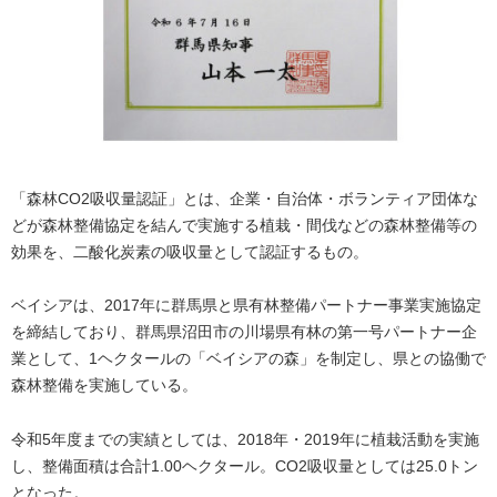
「森林CO2吸収量認証」とは、企業・自治体・ボランティア団体な
どが森林整備協定を結んで実施する植栽・間伐などの森林整備等の
効果を、二酸化炭素の吸収量として認証するもの。
ベイシアは、2017年に群馬県と県有林整備パートナー事業実施協定
を締結しており、群馬県沼田市の川場県有林の第一号パートナー企
業として、1ヘクタールの「ベイシアの森」を制定し、県との協働で
森林整備を実施している。
令和5年度までの実績としては、2018年・2019年に植栽活動を実施
し、整備面積は合計1.00ヘクタール。CO2吸収量としては25.0トン
となった。