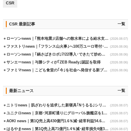
CSR
CSR 最新記事
一覧
ローソンnews｜｢熊本地震｣/店舗への散水車による給水支援を開始
(2026.08.07)
ファストリnews｜｢フランス山火事｣へ100万ユーロ寄付･衣料5万点も提供
(2026.08.06)
ローソンnews｜｢鍋さばきロボ｣7/22導入･できたて炒めメニューを提供
(2026.08.06)
サンエーnews｜与勝シティが｢ZEB Ready｣認証を取得
(2026.08.06)
ファミマnews｜こども食堂の｢今｣を社会へ発信する新プロジェクト始動
(2026.08.06)
最新ニュース
一覧
ニトリnews｜肌ざわりを追求した新寝具｢Nうるる｣シリーズを発売
(2026.08.07)
ユニクロnews｜京都･河原町通りにグローバル旗艦店を11/6開設
(2026.08.07)
AOKI news｜第1Q売上高430億円1.6％減･経常利益54.6％減
(2026.08.07)
はるやまnews｜第1Q売上高71億円1.4％減･経常損失4億3800万円
(2026.08.07)