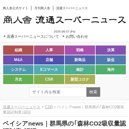
商人舎公式サイト
月刊商人舎
流通スーパーニュース
2026.08.07 (Fri)
流通スーパーニュースについて
お問い合わせ
組織
人事
戦略
決算
M&A
店舗
新商品
販促
システム
Eコマース
統計
海外
月次
CSR
新型コロナ
流通スーパーニュース
>
CSR
> ベイシアnews｜群馬県の｢森林CO2吸収
量認証制度｣認証
ベイシアnews｜群馬県の｢森林CO2吸収量認